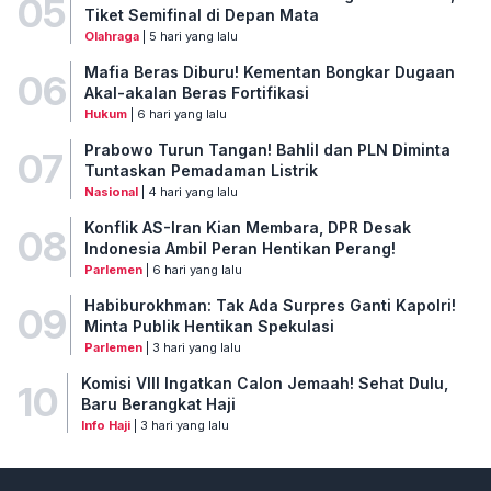
05
Tiket Semifinal di Depan Mata
Olahraga
| 5 hari yang lalu
Mafia Beras Diburu! Kementan Bongkar Dugaan
06
Akal-akalan Beras Fortifikasi
Hukum
| 6 hari yang lalu
Prabowo Turun Tangan! Bahlil dan PLN Diminta
07
Tuntaskan Pemadaman Listrik
Nasional
| 4 hari yang lalu
Konflik AS-Iran Kian Membara, DPR Desak
08
Indonesia Ambil Peran Hentikan Perang!
Parlemen
| 6 hari yang lalu
Habiburokhman: Tak Ada Surpres Ganti Kapolri!
09
Minta Publik Hentikan Spekulasi
Parlemen
| 3 hari yang lalu
Komisi VIII Ingatkan Calon Jemaah! Sehat Dulu,
10
Baru Berangkat Haji
Info Haji
| 3 hari yang lalu