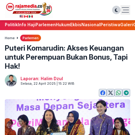
Politik
Info Haji
Parlemen
Hukum
Ekbis
Nasional
Peristiwa
Galeri
Home
Parlemen
Puteri Komarudin: Akses Keuangan
untuk Perempuan Bukan Bonus, Tapi
Hak!
Laporan: Halim Dzul
Selasa, 22 April 2025 | 15:22 WIB