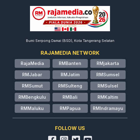
Bumi Serpong Damai (BSD), Kota Tangerang Selatan
RAJAMEDIA NETWORK
RajaMedia
RMBanten
RMjakarta
RMJabar
RMJatim
RMSumsel
RMSumut
RMSulteng
RMSulsel
RMBengkulu
RMBali
RMKaltim
RMMaluku
RMPapua
RMIndramayu
FOLLOW US