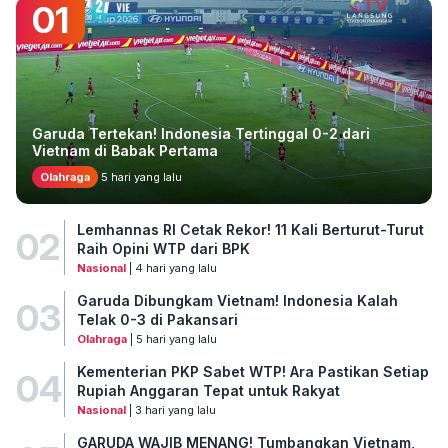
01
Garuda Tertekan! Indonesia Tertinggal 0-2 dari
Vietnam di Babak Pertama
Olahraga
5 hari yang lalu
Lemhannas RI Cetak Rekor! 11 Kali Berturut-Turut
02
Raih Opini WTP dari BPK
Nasional
| 4 hari yang lalu
Garuda Dibungkam Vietnam! Indonesia Kalah
03
Telak 0-3 di Pakansari
Olahraga
| 5 hari yang lalu
Kementerian PKP Sabet WTP! Ara Pastikan Setiap
04
Rupiah Anggaran Tepat untuk Rakyat
Nasional
| 3 hari yang lalu
GARUDA WAJIB MENANG! Tumbangkan Vietnam,