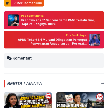
 Puteri Komarudin
Pos Sebelumnya:
Prabowo 2029? Sahroni Sentil PAN: Terlalu Dini,
Tapi Peluangnya 100%
Pos Berikutnya:
APBN Tekor! Sri Mulyani Diingatkan Percepat
Penyerapan Anggaran dan Perkuat...
Komentar:
BERITA
LAINNYA