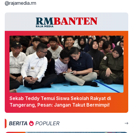
@rajamedia.rm
Sekab Teddy Temui Siswa Sekolah Rakyat di
Tangerang, Pesan: Jangan Takut Bermimpi!
BERITA
POPULER