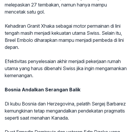
melepaskan 27 tembakan, namun hanya mampu
mencetak satu gol.
Kehadiran Granit Xhaka sebagai motor permainan di lini
tengah masih menjadi kekuatan utama Swiss. Selain itu,
Breel Embolo diharapkan mampu menjadi pembeda di lini
depan.
Efektivitas penyelesaian akhir menjadi pekerjaan rumah
utama yang harus dibenahi Swiss jika ingin mengamankan
kemenangan.
Bosnia Andalkan Serangan Balik
Di kubu Bosnia dan Herzegovina, pelatih Sergej Barbarez
kemungkinan tetap mengandalkan pendekatan pragmatis
seperti saat menahan Kanada.