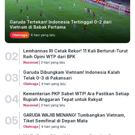
Garuda Tertekan! Indonesia Tertinggal 0-2 dari
Vietnam di Babak Pertama
Olahraga
4 hari yang lalu
Lemhannas RI Cetak Rekor! 11 Kali Berturut-Turut
02
Raih Opini WTP dari BPK
Nasional
| 3 hari yang lalu
Garuda Dibungkam Vietnam! Indonesia Kalah
03
Telak 0-3 di Pakansari
Olahraga
| 4 hari yang lalu
Kementerian PKP Sabet WTP! Ara Pastikan Setiap
04
Rupiah Anggaran Tepat untuk Rakyat
Nasional
| 3 hari yang lalu
GARUDA WAJIB MENANG! Tumbangkan Vietnam,
05
Tiket Semifinal di Depan Mata
Olahraga
| 4 hari yang lalu