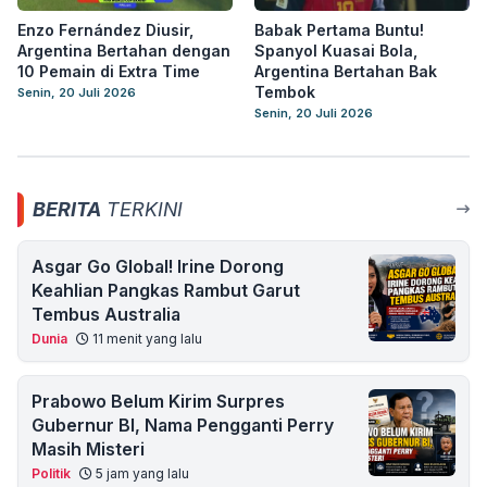
Enzo Fernández Diusir,
Babak Pertama Buntu!
Argentina Bertahan dengan
Spanyol Kuasai Bola,
10 Pemain di Extra Time
Argentina Bertahan Bak
Tembok
Senin, 20 Juli 2026
Senin, 20 Juli 2026
BERITA
TERKINI
Asgar Go Global! Irine Dorong
Keahlian Pangkas Rambut Garut
Tembus Australia
Dunia
11 menit yang lalu
Prabowo Belum Kirim Surpres
Gubernur BI, Nama Pengganti Perry
Masih Misteri
Politik
5 jam yang lalu