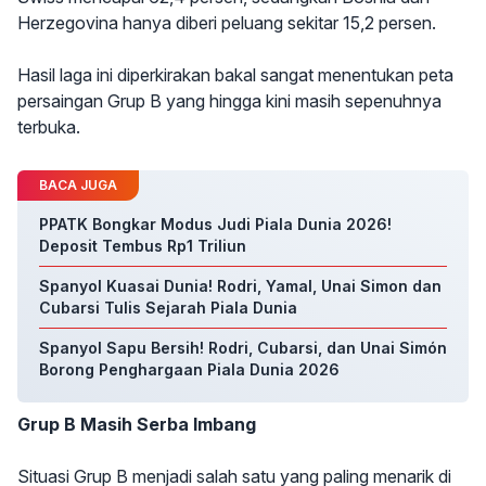
Herzegovina hanya diberi peluang sekitar 15,2 persen.
Hasil laga ini diperkirakan bakal sangat menentukan peta
persaingan Grup B yang hingga kini masih sepenuhnya
terbuka.
BACA JUGA
PPATK Bongkar Modus Judi Piala Dunia 2026!
Deposit Tembus Rp1 Triliun
Spanyol Kuasai Dunia! Rodri, Yamal, Unai Simon dan
Cubarsi Tulis Sejarah Piala Dunia
Spanyol Sapu Bersih! Rodri, Cubarsi, dan Unai Simón
Borong Penghargaan Piala Dunia 2026
Grup B Masih Serba Imbang
Situasi Grup B menjadi salah satu yang paling menarik di