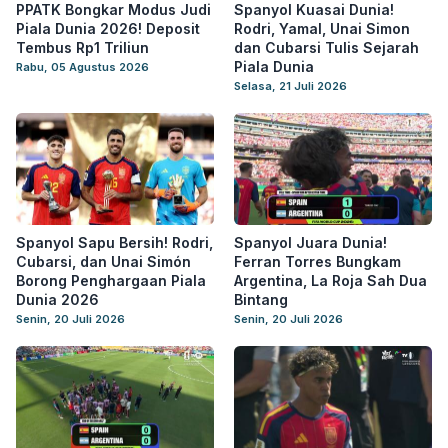
PPATK Bongkar Modus Judi
Spanyol Kuasai Dunia!
Piala Dunia 2026! Deposit
Rodri, Yamal, Unai Simon
Tembus Rp1 Triliun
dan Cubarsi Tulis Sejarah
Piala Dunia
Rabu, 05 Agustus 2026
Selasa, 21 Juli 2026
Spanyol Sapu Bersih! Rodri,
Spanyol Juara Dunia!
Cubarsi, dan Unai Simón
Ferran Torres Bungkam
Borong Penghargaan Piala
Argentina, La Roja Sah Dua
Dunia 2026
Bintang
Senin, 20 Juli 2026
Senin, 20 Juli 2026