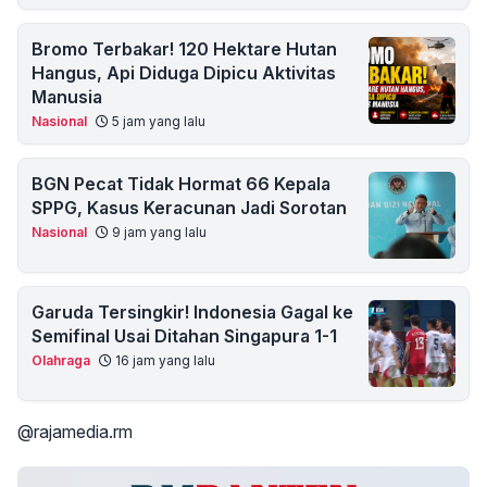
Bromo Terbakar! 120 Hektare Hutan
Hangus, Api Diduga Dipicu Aktivitas
Manusia
Nasional
5 jam yang lalu
BGN Pecat Tidak Hormat 66 Kepala
SPPG, Kasus Keracunan Jadi Sorotan
Nasional
9 jam yang lalu
Garuda Tersingkir! Indonesia Gagal ke
Semifinal Usai Ditahan Singapura 1-1
Olahraga
16 jam yang lalu
@rajamedia.rm