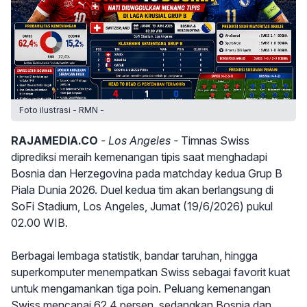
Foto ilustrasi - RMN -
RAJAMEDIA.CO
- Los Angeles -
Timnas Swiss
diprediksi meraih kemenangan tipis saat menghadapi
Bosnia dan Herzegovina pada matchday kedua Grup B
Piala Dunia 2026. Duel kedua tim akan berlangsung di
SoFi Stadium, Los Angeles, Jumat (19/6/2026) pukul
02.00 WIB.
Berbagai lembaga statistik, bandar taruhan, hingga
superkomputer menempatkan Swiss sebagai favorit kuat
untuk mengamankan tiga poin. Peluang kemenangan
Swiss mencapai 62,4 persen, sedangkan Bosnia dan