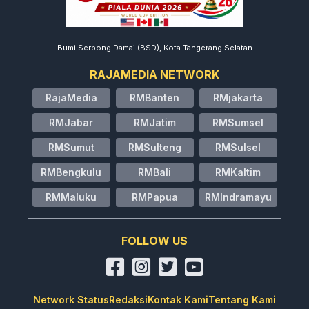
Bumi Serpong Damai (BSD), Kota Tangerang Selatan
RAJAMEDIA NETWORK
RajaMedia
RMBanten
RMjakarta
RMJabar
RMJatim
RMSumsel
RMSumut
RMSulteng
RMSulsel
RMBengkulu
RMBali
RMKaltim
RMMaluku
RMPapua
RMIndramayu
FOLLOW US
Network Status
Redaksi
Kontak Kami
Tentang Kami