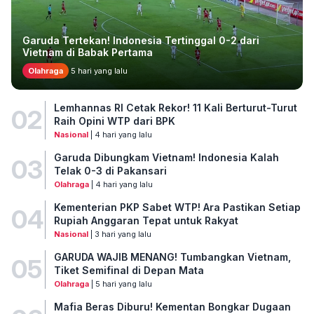
Garuda Tertekan! Indonesia Tertinggal 0-2 dari
Vietnam di Babak Pertama
Olahraga
5 hari yang lalu
Lemhannas RI Cetak Rekor! 11 Kali Berturut-Turut
02
Raih Opini WTP dari BPK
Nasional
| 4 hari yang lalu
Garuda Dibungkam Vietnam! Indonesia Kalah
03
Telak 0-3 di Pakansari
Olahraga
| 4 hari yang lalu
Kementerian PKP Sabet WTP! Ara Pastikan Setiap
04
Rupiah Anggaran Tepat untuk Rakyat
Nasional
| 3 hari yang lalu
GARUDA WAJIB MENANG! Tumbangkan Vietnam,
05
Tiket Semifinal di Depan Mata
Olahraga
| 5 hari yang lalu
Mafia Beras Diburu! Kementan Bongkar Dugaan