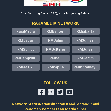
Bumi Serpong Damai (BSD), Kota Tangerang Selatan
RAJAMEDIA NETWORK
RajaMedia
RMBanten
RMjakarta
RMJabar
RMJatim
RMSumsel
RMSumut
RMSulteng
RMSulsel
RMBengkulu
RMBali
RMKaltim
RMMaluku
RMPapua
RMIndramayu
FOLLOW US
Network Status
Redaksi
Kontak Kami
Tentang Kami
Pedoman Pemberitaan Media Siber