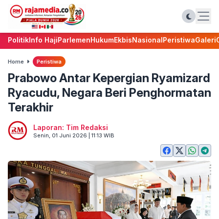
Politik
Info Haji
Parlemen
Hukum
Ekbis
Nasional
Peristiwa
Galeri
Home
Peristiwa
Prabowo Antar Kepergian Ryamizard
Ryacudu, Negara Beri Penghormatan
Terakhir
Laporan: Tim Redaksi
Senin, 01 Juni 2026 | 11:13 WIB