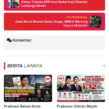
Ketua Timwas DPR Usul Badal Haji Dikelola
Lembaga Resmi
Pos Berikutnya:
Jawa Barat Masuk Status Siaga, BMKG Warning
Cuaca Ekstrem!
Komentar:
BERITA
LAINNYA
Prabowo Belum Kirim
Prabowo-Gibran Masih