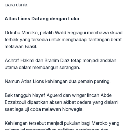
juara dunia.
Atlas Lions Datang dengan Luka
Di kubu Maroko, pelatih Walid Regragui membawa skuad
terbaik yang tersedia untuk menghadapi tantangan berat
melawan Brasil.
Achraf Hakimi dan Brahim Diaz tetap menjadi andalan
utama dalam membangun serangan.
Namun Atlas Lions kehilangan dua pemain penting.
Bek tangguh Nayef Aguerd dan winger lincah Abde
Ezzalzouli dipastikan absen akibat cedera yang dialami
saat laga uji coba melawan Norwegia.
Kehilangan tersebut menjadi pukulan bagi Maroko yang