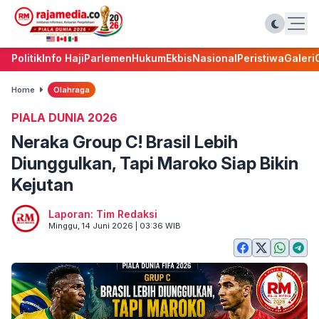
Politik
Info Haji
Parlemen
Hukum
Ekbis
Nasional
Peristiwa
Galeri
Home
Olahraga
PIALA DUNIA 2026
Neraka Group C! Brasil Lebih
Diunggulkan, Tapi Maroko Siap Bikin
Kejutan
Laporan: Tim Redaksi
Minggu, 14 Juni 2026 | 03:36 WIB