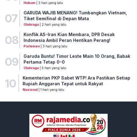
Hukum
| 3 hari yang lalu
GARUDA WAJIB MENANG! Tumbangkan Vietnam,
07
Tiket Semifinal di Depan Mata
Olahraga
| 2 hari yang lalu
Konflik AS-Iran Kian Membara, DPR Desak
08
Indonesia Ambil Peran Hentikan Perang!
Parlemen
| 3 hari yang lalu
Garuda Buntu! Timor Leste Main 10 Orang, Babak
09
Pertama Tetap 0-0
Olahraga
| 5 hari yang lalu
Kementerian PKP Sabet WTP! Ara Pastikan Setiap
10
Rupiah Anggaran Tepat untuk Rakyat
Nasional
| 1 hari yang lalu