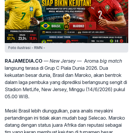
Foto ilustrasi - RMN -
RAJAMEDIA.CO
— New Jersey —
Aroma
big match
langsung terasa di Grup C Piala Dunia 2026. Dua
kekuatan besar dunia, Brasil dan Maroko, akan bentrok
dalam laga pembuka yang diprediksi berlangsung sengit di
Stadion MetLife, New Jersey, Minggu (14/6/2026) pukul
05.00 WIB.
Meski Brasil lebih diunggulkan, para analis meyakini
pertandingan ini tidak akan mudah bagi Selecao. Maroko
datang dengan status juara Afrika dan reputasi sebagai
tim yang kerap membuat kejutan di turnamen besar.