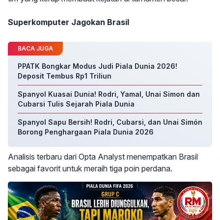
Superkomputer Jagokan Brasil
BACA JUGA
PPATK Bongkar Modus Judi Piala Dunia 2026!
Deposit Tembus Rp1 Triliun
Spanyol Kuasai Dunia! Rodri, Yamal, Unai Simon dan
Cubarsi Tulis Sejarah Piala Dunia
Spanyol Sapu Bersih! Rodri, Cubarsi, dan Unai Simón
Borong Penghargaan Piala Dunia 2026
Analisis terbaru dari Opta Analyst menempatkan Brasil
sebagai favorit untuk meraih tiga poin perdana.