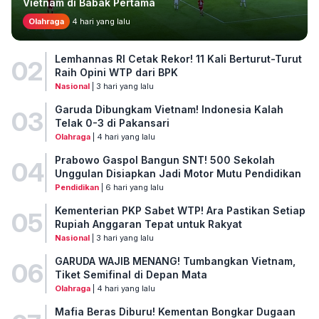
Vietnam di Babak Pertama
Olahraga
4 hari yang lalu
Lemhannas RI Cetak Rekor! 11 Kali Berturut-Turut
02
Raih Opini WTP dari BPK
Nasional
| 3 hari yang lalu
Garuda Dibungkam Vietnam! Indonesia Kalah
03
Telak 0-3 di Pakansari
Olahraga
| 4 hari yang lalu
Prabowo Gaspol Bangun SNT! 500 Sekolah
04
Unggulan Disiapkan Jadi Motor Mutu Pendidikan
Pendidikan
| 6 hari yang lalu
Kementerian PKP Sabet WTP! Ara Pastikan Setiap
05
Rupiah Anggaran Tepat untuk Rakyat
Nasional
| 3 hari yang lalu
GARUDA WAJIB MENANG! Tumbangkan Vietnam,
06
Tiket Semifinal di Depan Mata
Olahraga
| 4 hari yang lalu
Mafia Beras Diburu! Kementan Bongkar Dugaan