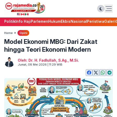
Politik
Info Haji
Parlemen
Hukum
Ekbis
Nasional
Peristiwa
Galeri
Home
Opini
Model Ekonomi MBG: Dari Zakat
hingga Teori Ekonomi Modern
Oleh: Dr. H. Fadlullah, S.Ag., M.Si.
Jumat, 08 Mei 2026 | 11:29 WIB