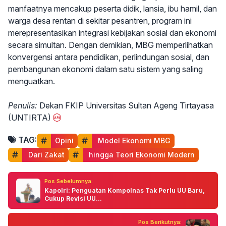
manfaatnya mencakup peserta didik, lansia, ibu hamil, dan
warga desa rentan di sekitar pesantren, program ini
merepresentasikan integrasi kebijakan sosial dan ekonomi
secara simultan. Dengan demikian, MBG memperlihatkan
konvergensi antara pendidikan, perlindungan sosial, dan
pembangunan ekonomi dalam satu sistem yang saling
menguatkan.
Penulis:
Dekan FKIP Universitas Sultan Ageng Tirtayasa
(UNTIRTA)
TAG:
Opini
 Model Ekonomi MBG
 Dari Zakat
 hingga Teori Ekonomi Modern
Pos Sebelumnya:
Kapolri: Penguatan Kompolnas Tak Perlu UU Baru,
Cukup Revisi UU...
Pos Berikutnya: