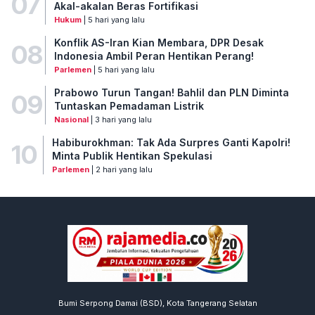
07
Akal-akalan Beras Fortifikasi
Hukum
| 5 hari yang lalu
Konflik AS-Iran Kian Membara, DPR Desak
08
Indonesia Ambil Peran Hentikan Perang!
Parlemen
| 5 hari yang lalu
Prabowo Turun Tangan! Bahlil dan PLN Diminta
09
Tuntaskan Pemadaman Listrik
Nasional
| 3 hari yang lalu
Habiburokhman: Tak Ada Surpres Ganti Kapolri!
10
Minta Publik Hentikan Spekulasi
Parlemen
| 2 hari yang lalu
Bumi Serpong Damai (BSD), Kota Tangerang Selatan