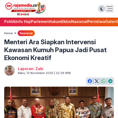
Politik
Info Haji
Parlemen
Hukum
Ekbis
Nasional
Peristiwa
Galeri
Home
Nasional
Menteri Ara Siapkan Intervensi
Kawasan Kumuh Papua Jadi Pusat
Ekonomi Kreatif
Laporan: Zaki
Rabu, 12 November 2025 | 22:29 WIB