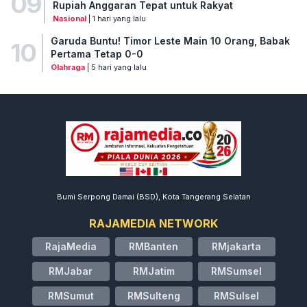
09
Rupiah Anggaran Tepat untuk Rakyat
Nasional
| 1 hari yang lalu
Garuda Buntu! Timor Leste Main 10 Orang, Babak
10
Pertama Tetap 0-0
Olahraga
| 5 hari yang lalu
Bumi Serpong Damai (BSD), Kota Tangerang Selatan
RAJAMEDIA NETWORK
RajaMedia
RMBanten
RMjakarta
RMJabar
RMJatim
RMSumsel
RMSumut
RMSulteng
RMSulsel