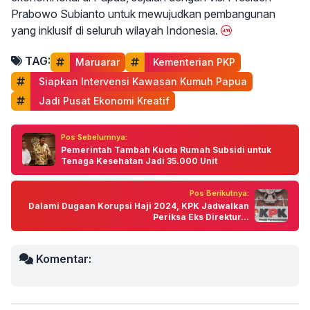
Prabowo Subianto untuk mewujudkan pembangunan
yang inklusif di seluruh wilayah Indonesia.
TAG:
Maruarar
 Kementerian PKP
 Siapkan Intervensi Kawasan Kumuh Papua
 Jadi Pusat Ekonomi Kreatif
Pos Sebelumnya:
Pemerintah Tambah Kuota Rumah Subsidi untuk
Tenaga Kesehatan Jadi 35.000 Unit
Pos Berikutnya:
Dalami Dugaan Korupsi Haji 2024, KPK Jadwalkan
Periksa Eks Direktur...
Komentar: