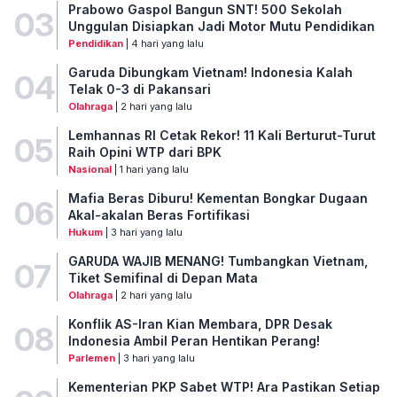
Prabowo Gaspol Bangun SNT! 500 Sekolah
03
Unggulan Disiapkan Jadi Motor Mutu Pendidikan
Pendidikan
| 4 hari yang lalu
Garuda Dibungkam Vietnam! Indonesia Kalah
04
Telak 0-3 di Pakansari
Olahraga
| 2 hari yang lalu
Lemhannas RI Cetak Rekor! 11 Kali Berturut-Turut
05
Raih Opini WTP dari BPK
Nasional
| 1 hari yang lalu
Mafia Beras Diburu! Kementan Bongkar Dugaan
06
Akal-akalan Beras Fortifikasi
Hukum
| 3 hari yang lalu
GARUDA WAJIB MENANG! Tumbangkan Vietnam,
07
Tiket Semifinal di Depan Mata
Olahraga
| 2 hari yang lalu
Konflik AS-Iran Kian Membara, DPR Desak
08
Indonesia Ambil Peran Hentikan Perang!
Parlemen
| 3 hari yang lalu
Kementerian PKP Sabet WTP! Ara Pastikan Setiap