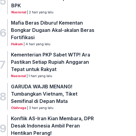
5
BPK
Nasional
| 2 hari yang lalu
Mafia Beras Diburu! Kementan
6
Bongkar Dugaan Akal-akalan Beras
Fortifikasi
Hukum
| 4 hari yang lalu
Kementerian PKP Sabet WTP! Ara
7
Pastikan Setiap Rupiah Anggaran
Tepat untuk Rakyat
Nasional
| 1 hari yang lalu
GARUDA WAJIB MENANG!
8
Tumbangkan Vietnam, Tiket
Semifinal di Depan Mata
Olahraga
| 3 hari yang lalu
Konflik AS-Iran Kian Membara, DPR
9
Desak Indonesia Ambil Peran
Hentikan Perang!