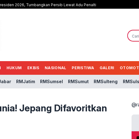
Presiden 2026, Tumbangkan Persib Lewat Adu Penalti
N
HUKUM
EKBIS
NASIONAL
PERISTIWA
GALERI
OTOMOT
abar
RMJatim
RMSumsel
RMSumut
RMSulteng
RMSuls
@r
unia! Jepang Difavoritkan