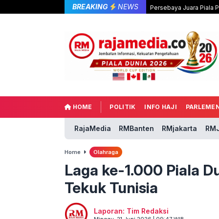
BREAKING
NEWS
Persebaya Juara Piala 
HOME
POLITIK
INFO HAJI
PARLEME
RajaMedia
RMBanten
RMjakarta
RMJ
Home
Olahraga
Laga ke-1.000 Piala D
Tekuk Tunisia
Laporan: Tim Redaksi
Minggu, 21 Juni 2026 | 09:47 WIB