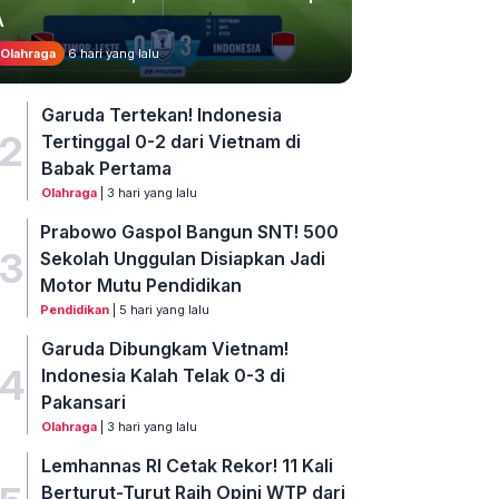
A
Olahraga
6 hari yang lalu
Garuda Tertekan! Indonesia
2
Tertinggal 0-2 dari Vietnam di
Babak Pertama
Olahraga
| 3 hari yang lalu
Prabowo Gaspol Bangun SNT! 500
3
Sekolah Unggulan Disiapkan Jadi
Motor Mutu Pendidikan
Pendidikan
| 5 hari yang lalu
Garuda Dibungkam Vietnam!
4
Indonesia Kalah Telak 0-3 di
Pakansari
Olahraga
| 3 hari yang lalu
Lemhannas RI Cetak Rekor! 11 Kali
Berturut-Turut Raih Opini WTP dari