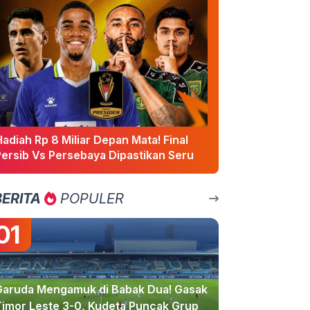
adiah Rp 8 Miliar Depan Mata! Final
Persib Vs Persebaya Dipastikan Seru
BERITA
POPULER
01
Garuda Mengamuk di Babak Dua! Gasak
Timor Leste 3-0, Kudeta Puncak Grup