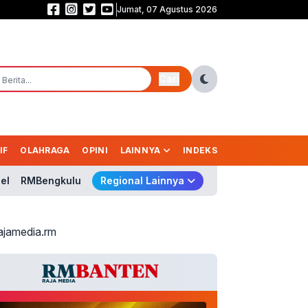
Jumat, 07 Agustus 2026
Saling Balas Gol! Persib vs Persebaya Masih Sama Kuat 1-1 di Babak Pert
Cari
IF
OLAHRAGA
OPINI
LAINNYA
INDEKS
el
RMBengkulu
Regional Lainnya
ajamedia.rm