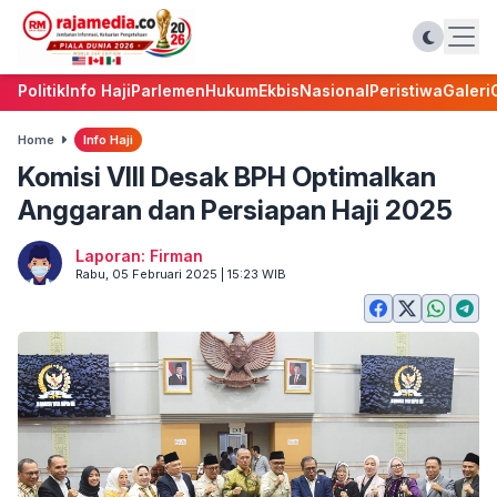
Politik
Info Haji
Parlemen
Hukum
Ekbis
Nasional
Peristiwa
Galeri
Home
Info Haji
Komisi VIII Desak BPH Optimalkan
Anggaran dan Persiapan Haji 2025
Laporan: Firman
Rabu, 05 Februari 2025 | 15:23 WIB