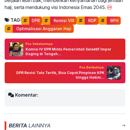
berjalan lebih baik, memberikan kenyamanan bagi jemaah
haji, serta mendukung visi Indonesia Emas 2045.
TAG:
DPR
 Komisi VIII
 RDP
 BPH
 Optimalisasi Anggaran Haji
Pos Sebelumnya:
Komisi IV DPR Minta Pemerintah Selektif Impor
Daging di Tengah...
Pos Berikutnya:
DPR Revisi Tata Tertib, Bisa Copot Pimpinan KPK
hingga Hakim...
Komentar:
BERITA
LAINNYA