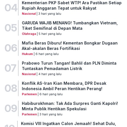
Kementerian PKP Sabet WTP! Ara Pastikan Setiap
04
Rupiah Anggaran Tepat untuk Rakyat
Nasional
| 3 hari yang lalu
GARUDA WAJIB MENANG! Tumbangkan Vietnam,
05
Tiket Semifinal di Depan Mata
Olahraga
| 5 hari yang lalu
Mafia Beras Diburu! Kementan Bongkar Dugaan
06
Akal-akalan Beras Fortifikasi
Hukum
| 6 hari yang lalu
Prabowo Turun Tangan! Bahlil dan PLN Diminta
07
Tuntaskan Pemadaman Listrik
Nasional
| 4 hari yang lalu
Konflik AS-Iran Kian Membara, DPR Desak
08
Indonesia Ambil Peran Hentikan Perang!
Parlemen
| 6 hari yang lalu
Habiburokhman: Tak Ada Surpres Ganti Kapolri!
09
Minta Publik Hentikan Spekulasi
Parlemen
| 3 hari yang lalu
Komisi VIII Ingatkan Calon Jemaah! Sehat Dulu,