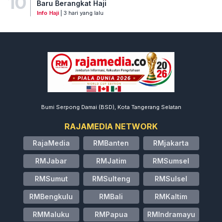
10
Baru Berangkat Haji
Info Haji
| 3 hari yang lalu
Bumi Serpong Damai (BSD), Kota Tangerang Selatan
RAJAMEDIA NETWORK
RajaMedia
RMBanten
RMjakarta
RMJabar
RMJatim
RMSumsel
RMSumut
RMSulteng
RMSulsel
RMBengkulu
RMBali
RMKaltim
RMMaluku
RMPapua
RMIndramayu