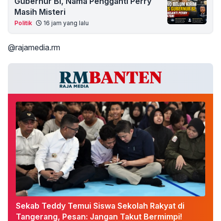
Gubernur BI, Nama Pengganti Perry
Masih Misteri
Politik
16 jam yang lalu
@rajamedia.rm
Sekab Teddy Temui Siswa Sekolah Rakyat di
Tangerang, Pesan: Jangan Takut Bermimpi!