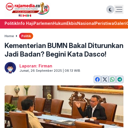
Politik
Info Haji
Parlemen
Hukum
Ekbis
Nasional
Peristiwa
Galeri
Home
Politik
Kementerian BUMN Bakal Diturunkan
Jadi Badan? Begini Kata Dasco!
Laporan: Firman
Jumat, 26 September 2025 | 08:13 WIB