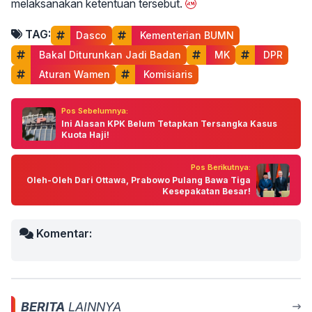
melaksanakan ketentuan tersebut.
TAG:
Dasco
 Kementerian BUMN
 Bakal Diturunkan Jadi Badan
 MK
 DPR
 Aturan Wamen
 Komisiaris
Pos Sebelumnya:
Ini Alasan KPK Belum Tetapkan Tersangka Kasus
Kuota Haji!
Pos Berikutnya:
Oleh-Oleh Dari Ottawa, Prabowo Pulang Bawa Tiga
Kesepakatan Besar!
Komentar:
BERITA
LAINNYA