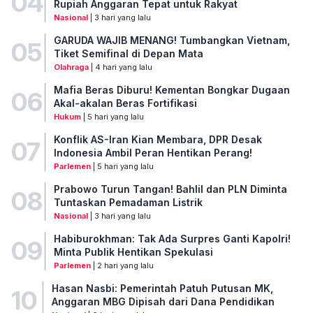
04
Rupiah Anggaran Tepat untuk Rakyat
Nasional
| 3 hari yang lalu
GARUDA WAJIB MENANG! Tumbangkan Vietnam,
05
Tiket Semifinal di Depan Mata
Olahraga
| 4 hari yang lalu
Mafia Beras Diburu! Kementan Bongkar Dugaan
06
Akal-akalan Beras Fortifikasi
Hukum
| 5 hari yang lalu
Konflik AS-Iran Kian Membara, DPR Desak
07
Indonesia Ambil Peran Hentikan Perang!
Parlemen
| 5 hari yang lalu
Prabowo Turun Tangan! Bahlil dan PLN Diminta
08
Tuntaskan Pemadaman Listrik
Nasional
| 3 hari yang lalu
Habiburokhman: Tak Ada Surpres Ganti Kapolri!
09
Minta Publik Hentikan Spekulasi
Parlemen
| 2 hari yang lalu
Hasan Nasbi: Pemerintah Patuh Putusan MK,
10
Anggaran MBG Dipisah dari Dana Pendidikan