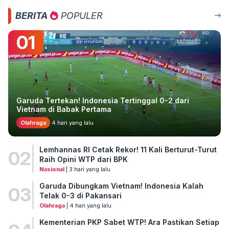
BERITA
POPULER
01
Garuda Tertekan! Indonesia Tertinggal 0-2 dari
Vietnam di Babak Pertama
Olahraga
4 hari yang lalu
Lemhannas RI Cetak Rekor! 11 Kali Berturut-Turut
02
Raih Opini WTP dari BPK
Nasional
| 3 hari yang lalu
Garuda Dibungkam Vietnam! Indonesia Kalah
03
Telak 0-3 di Pakansari
Olahraga
| 4 hari yang lalu
Kementerian PKP Sabet WTP! Ara Pastikan Setiap