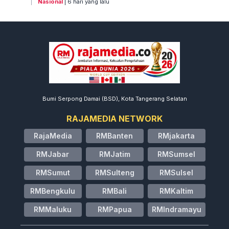
Nasional
| 6 hari yang lalu
Bumi Serpong Damai (BSD), Kota Tangerang Selatan
RAJAMEDIA NETWORK
RajaMedia
RMBanten
RMjakarta
RMJabar
RMJatim
RMSumsel
RMSumut
RMSulteng
RMSulsel
RMBengkulu
RMBali
RMKaltim
RMMaluku
RMPapua
RMIndramayu