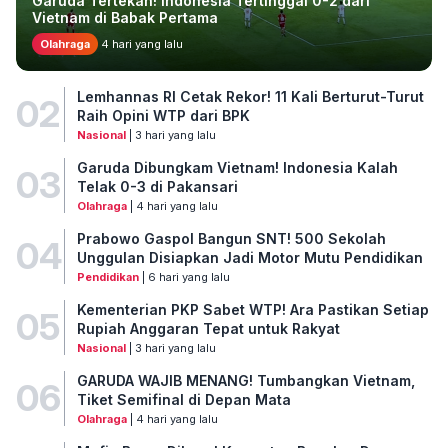
Garuda Tertekan! Indonesia Tertinggal 0-2 dari
Vietnam di Babak Pertama
Olahraga
4 hari yang lalu
Lemhannas RI Cetak Rekor! 11 Kali Berturut-Turut
02
Raih Opini WTP dari BPK
Nasional
| 3 hari yang lalu
Garuda Dibungkam Vietnam! Indonesia Kalah
03
Telak 0-3 di Pakansari
Olahraga
| 4 hari yang lalu
Prabowo Gaspol Bangun SNT! 500 Sekolah
04
Unggulan Disiapkan Jadi Motor Mutu Pendidikan
Pendidikan
| 6 hari yang lalu
Kementerian PKP Sabet WTP! Ara Pastikan Setiap
05
Rupiah Anggaran Tepat untuk Rakyat
Nasional
| 3 hari yang lalu
GARUDA WAJIB MENANG! Tumbangkan Vietnam,
06
Tiket Semifinal di Depan Mata
Olahraga
| 4 hari yang lalu