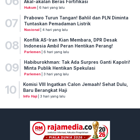
06
Akal-akalan Beras Fortifikasi
Hukum
| 6 hari yang lalu
Prabowo Turun Tangan! Bahlil dan PLN Diminta
07
Tuntaskan Pemadaman Listrik
Nasional
| 4 hari yang lalu
Konflik AS-Iran Kian Membara, DPR Desak
08
Indonesia Ambil Peran Hentikan Perang!
Parlemen
| 6 hari yang lalu
Habiburokhman: Tak Ada Surpres Ganti Kapolri!
09
Minta Publik Hentikan Spekulasi
Parlemen
| 3 hari yang lalu
Komisi VIII Ingatkan Calon Jemaah! Sehat Dulu,
10
Baru Berangkat Haji
Info Haji
| 3 hari yang lalu