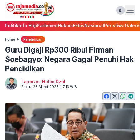
Politik
Info Haji
Parlemen
Hukum
Ekbis
Nasional
Peristiwa
Galeri
Home
Pendidikan
Guru Digaji Rp300 Ribu! Firman
Soebagyo: Negara Gagal Penuhi Hak
Pendidikan
Laporan: Halim Dzul
Sabtu, 28 Maret 2026 | 17:13 WIB