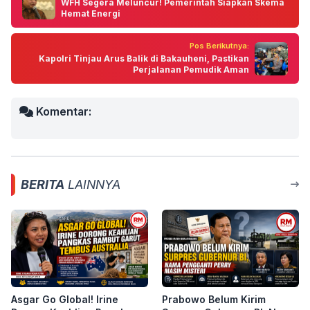
WFH Segera Meluncur! Pemerintah Siapkan Skema
Hemat Energi
Pos Berikutnya:
Kapolri Tinjau Arus Balik di Bakauheni, Pastikan
Perjalanan Pemudik Aman
Komentar:
BERITA
LAINNYA
Asgar Go Global! Irine
Prabowo Belum Kirim