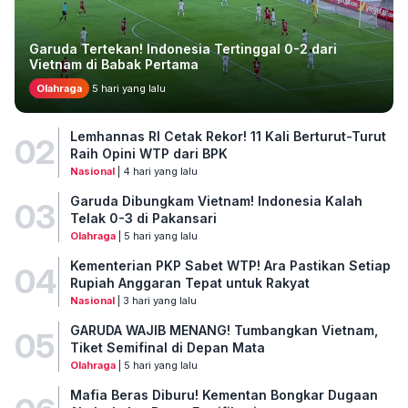
Garuda Tertekan! Indonesia Tertinggal 0-2 dari
Vietnam di Babak Pertama
Olahraga
5 hari yang lalu
Lemhannas RI Cetak Rekor! 11 Kali Berturut-Turut
02
Raih Opini WTP dari BPK
Nasional
| 4 hari yang lalu
Garuda Dibungkam Vietnam! Indonesia Kalah
03
Telak 0-3 di Pakansari
Olahraga
| 5 hari yang lalu
Kementerian PKP Sabet WTP! Ara Pastikan Setiap
04
Rupiah Anggaran Tepat untuk Rakyat
Nasional
| 3 hari yang lalu
GARUDA WAJIB MENANG! Tumbangkan Vietnam,
05
Tiket Semifinal di Depan Mata
Olahraga
| 5 hari yang lalu
Mafia Beras Diburu! Kementan Bongkar Dugaan