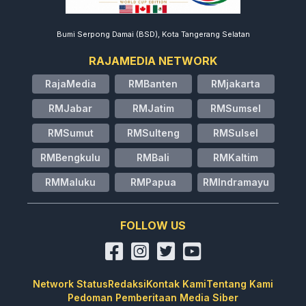
Bumi Serpong Damai (BSD), Kota Tangerang Selatan
RAJAMEDIA NETWORK
RajaMedia
RMBanten
RMjakarta
RMJabar
RMJatim
RMSumsel
RMSumut
RMSulteng
RMSulsel
RMBengkulu
RMBali
RMKaltim
RMMaluku
RMPapua
RMIndramayu
FOLLOW US
Network Status
Redaksi
Kontak Kami
Tentang Kami
Pedoman Pemberitaan Media Siber