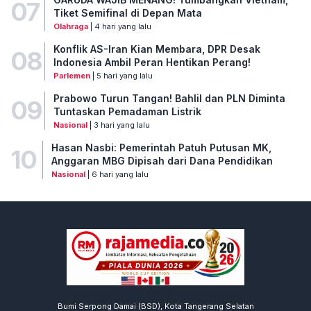
07
Tiket Semifinal di Depan Mata
Olahraga
| 4 hari yang lalu
Konflik AS-Iran Kian Membara, DPR Desak
08
Indonesia Ambil Peran Hentikan Perang!
Parlemen
| 5 hari yang lalu
Prabowo Turun Tangan! Bahlil dan PLN Diminta
09
Tuntaskan Pemadaman Listrik
Nasional
| 3 hari yang lalu
Hasan Nasbi: Pemerintah Patuh Putusan MK,
10
Anggaran MBG Dipisah dari Dana Pendidikan
Nasional
| 6 hari yang lalu
Bumi Serpong Damai (BSD), Kota Tangerang Selatan