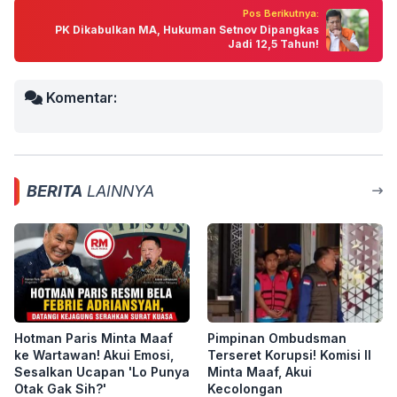
Pos Berikutnya:
PK Dikabulkan MA, Hukuman Setnov Dipangkas
Jadi 12,5 Tahun!
Komentar:
BERITA
LAINNYA
Hotman Paris Minta Maaf
Pimpinan Ombudsman
ke Wartawan! Akui Emosi,
Terseret Korupsi! Komisi II
Sesalkan Ucapan 'Lo Punya
Minta Maaf, Akui
Otak Gak Sih?'
Kecolongan