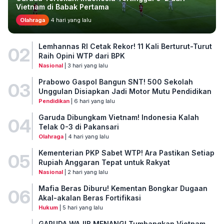
Vietnam di Babak Pertama
Olahraga
4 hari yang lalu
Lemhannas RI Cetak Rekor! 11 Kali Berturut-Turut
02
Raih Opini WTP dari BPK
Nasional
| 3 hari yang lalu
Prabowo Gaspol Bangun SNT! 500 Sekolah
03
Unggulan Disiapkan Jadi Motor Mutu Pendidikan
Pendidikan
| 6 hari yang lalu
Garuda Dibungkam Vietnam! Indonesia Kalah
04
Telak 0-3 di Pakansari
Olahraga
| 4 hari yang lalu
Kementerian PKP Sabet WTP! Ara Pastikan Setiap
05
Rupiah Anggaran Tepat untuk Rakyat
Nasional
| 2 hari yang lalu
Mafia Beras Diburu! Kementan Bongkar Dugaan
06
Akal-akalan Beras Fortifikasi
Hukum
| 5 hari yang lalu
GARUDA WAJIB MENANG! Tumbangkan Vietnam,