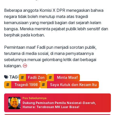
Beberapa anggota Komisi X DPR menegaskan bahwa
negara tidak boleh menutup mata atas tragedi
kemanusiaan yang menjadi bagian dari sejarah kelam
bangsa. Mereka meminta pejabat publik lebih sensitif dan
berpihak pada korban.
Permintaan maaf Fadli pun menjadi sorotan publik,
terutama di media sosial, di mana pernyataannya
sebelumnya menuai gelombang kritik dari berbagai
kalangan.
TAG:
Fadli Zon
 Minta Maaf
 Tragedi 1998
 Saya Kutuk dan Kecam Itu
Pos Sebelumnya:
Dukung Pemisahan Pemilu Nasional-Daerah,
Hanura: Terobosan MK Luar Biasa!