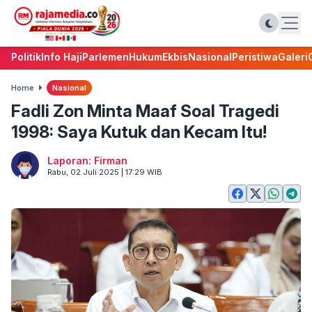
Politik
Info Haji
Parlemen
Hukum
Ekbis
Nasional
Peristiwa
Galeri
Home
Nasional
Fadli Zon Minta Maaf Soal Tragedi
1998: Saya Kutuk dan Kecam Itu!
Laporan: Firman
Rabu, 02 Juli 2025 | 17:29 WIB