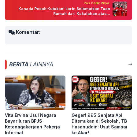
Pos Berikutnya:
Kanada Pecah Kutukan! Larin Selamatkan Tuan
Rumah dari Kekalahan atas...
Komentar:
BERITA
LAINNYA
Vita Ervina Usul Negara
Geger! 995 Senjata Api
Bayar Iuran BPJS
Ditemukan di Sekolah, TB
Ketenagakerjaan Pekerja
Hasanuddin: Usut Sampai
Informal
ke Akar!