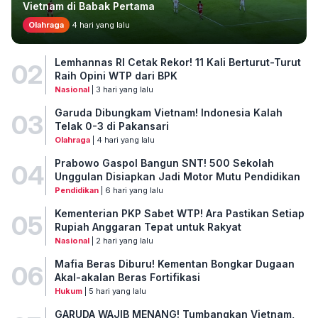
Vietnam di Babak Pertama
Olahraga
4 hari yang lalu
Lemhannas RI Cetak Rekor! 11 Kali Berturut-Turut
02
Raih Opini WTP dari BPK
Nasional
| 3 hari yang lalu
Garuda Dibungkam Vietnam! Indonesia Kalah
03
Telak 0-3 di Pakansari
Olahraga
| 4 hari yang lalu
Prabowo Gaspol Bangun SNT! 500 Sekolah
04
Unggulan Disiapkan Jadi Motor Mutu Pendidikan
Pendidikan
| 6 hari yang lalu
Kementerian PKP Sabet WTP! Ara Pastikan Setiap
05
Rupiah Anggaran Tepat untuk Rakyat
Nasional
| 2 hari yang lalu
Mafia Beras Diburu! Kementan Bongkar Dugaan
06
Akal-akalan Beras Fortifikasi
Hukum
| 5 hari yang lalu
GARUDA WAJIB MENANG! Tumbangkan Vietnam,