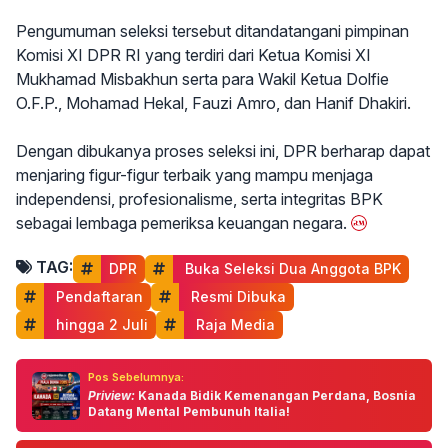
Pengumuman seleksi tersebut ditandatangani pimpinan
Komisi XI DPR RI yang terdiri dari Ketua Komisi XI
Mukhamad Misbakhun serta para Wakil Ketua Dolfie
O.F.P., Mohamad Hekal, Fauzi Amro, dan Hanif Dhakiri.
Dengan dibukanya proses seleksi ini, DPR berharap dapat
menjaring figur-figur terbaik yang mampu menjaga
independensi, profesionalisme, serta integritas BPK
sebagai lembaga pemeriksa keuangan negara.
TAG:
DPR
 Buka Seleksi Dua Anggota BPK
 Pendaftaran
 Resmi Dibuka
 hingga 2 Juli
 Raja Media
Pos Sebelumnya:
Priview:
Kanada Bidik Kemenangan Perdana, Bosnia
Datang Mental Pembunuh Italia!