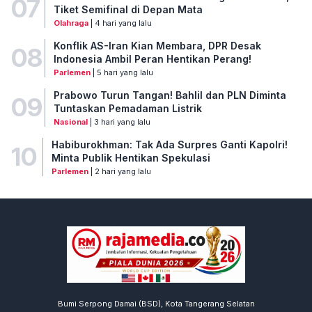
07
Tiket Semifinal di Depan Mata
Olahraga
| 4 hari yang lalu
Konflik AS-Iran Kian Membara, DPR Desak
08
Indonesia Ambil Peran Hentikan Perang!
Parlemen
| 5 hari yang lalu
Prabowo Turun Tangan! Bahlil dan PLN Diminta
09
Tuntaskan Pemadaman Listrik
Nasional
| 3 hari yang lalu
Habiburokhman: Tak Ada Surpres Ganti Kapolri!
10
Minta Publik Hentikan Spekulasi
Parlemen
| 2 hari yang lalu
Bumi Serpong Damai (BSD), Kota Tangerang Selatan