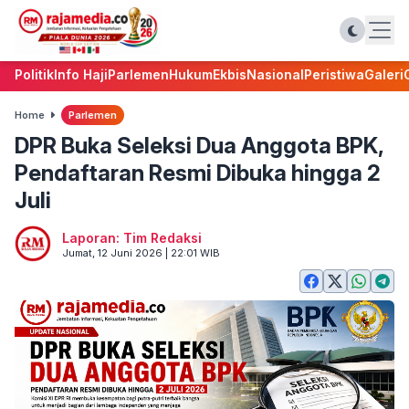
Politik
Info Haji
Parlemen
Hukum
Ekbis
Nasional
Peristiwa
Galeri
Home
Parlemen
DPR Buka Seleksi Dua Anggota BPK,
Pendaftaran Resmi Dibuka hingga 2
Juli
Laporan: Tim Redaksi
Jumat, 12 Juni 2026 | 22:01 WIB