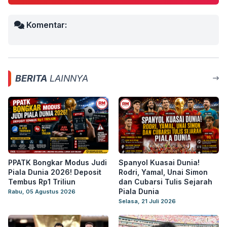
Komentar:
BERITA
LAINNYA
PPATK Bongkar Modus Judi
Spanyol Kuasai Dunia!
Piala Dunia 2026! Deposit
Rodri, Yamal, Unai Simon
Tembus Rp1 Triliun
dan Cubarsi Tulis Sejarah
Piala Dunia
Rabu, 05 Agustus 2026
Selasa, 21 Juli 2026