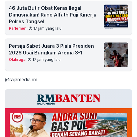
46 Juta Butir Obat Keras Ilegal
Dimusnakan! Rano Alfath Puji Kinerja
Polres Tangsel
Parlemen
17 jam yang lalu
Persija Sabet Juara 3 Piala Presiden
2026 Usai Bungkam Arema 3-1
Olahraga
17 jam yang lalu
@rajamedia.rm