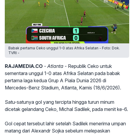
Babak pertama Ceko unggul 1-0 atas Afrika Selatan - Foto: Dok.
TVRI -
RAJAMEDIA.CO
- Atlanta -
Republik Ceko untuk
sementara unggul 1-0 atas Afrika Selatan pada babak
pertama laga kedua Grup A Piala Dunia 2026 di
Mercedes-Benz Stadium, Atlanta, Kamis (18/6/2026).
Satu-satunya gol yang tercipta hingga turun minum
dicetak gelandang Ceko, Michal Sadilek, pada menit ke-6.
Gol cepat tersebut lahir setelah Sadilek menerima umpan
matang dari Alexandr Sojka sebelum melepaskan