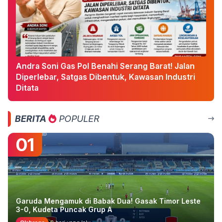
Andra Soni Gas Pol Benahi Serang Barat! Jalan
Diperlebar, Satgas Dibentuk, Kawasan Industri
Ditata
BERITA
POPULER
01
Garuda Mengamuk di Babak Dua! Gasak Timor Leste
3-0, Kudeta Puncak Grup A