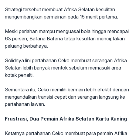
Strategi tersebut membuat Afrika Selatan kesulitan
mengembangkan permainan pada 15 menit pertama.
Meski perlahan mampu menguasai bola hingga mencapai
63 persen, Bafana Bafana tetap kesulitan menciptakan
peluang berbahaya.
Solidnya lini pertahanan Ceko membuat serangan Afrika
Selatan lebih banyak mentok sebelum memasuki area
kotak penalti.
Sementara itu, Ceko memilih bermain lebih efektif dengan
mengandalkan transisi cepat dan serangan langsung ke
pertahanan lawan.
Frustrasi, Dua Pemain Afrika Selatan Kartu Kuning
Ketatnya pertahanan Ceko membuat para pemain Afrika