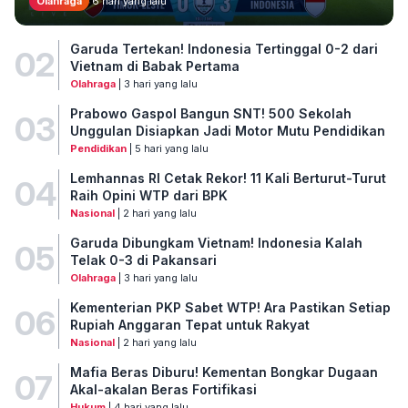
Olahraga
6 hari yang lalu
Garuda Tertekan! Indonesia Tertinggal 0-2 dari
02
Vietnam di Babak Pertama
Olahraga
| 3 hari yang lalu
Prabowo Gaspol Bangun SNT! 500 Sekolah
03
Unggulan Disiapkan Jadi Motor Mutu Pendidikan
Pendidikan
| 5 hari yang lalu
Lemhannas RI Cetak Rekor! 11 Kali Berturut-Turut
04
Raih Opini WTP dari BPK
Nasional
| 2 hari yang lalu
Garuda Dibungkam Vietnam! Indonesia Kalah
05
Telak 0-3 di Pakansari
Olahraga
| 3 hari yang lalu
Kementerian PKP Sabet WTP! Ara Pastikan Setiap
06
Rupiah Anggaran Tepat untuk Rakyat
Nasional
| 2 hari yang lalu
Mafia Beras Diburu! Kementan Bongkar Dugaan
07
Akal-akalan Beras Fortifikasi
Hukum
| 4 hari yang lalu