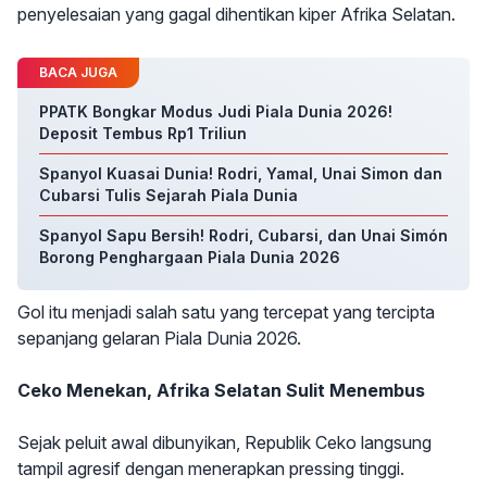
penyelesaian yang gagal dihentikan kiper Afrika Selatan.
BACA JUGA
PPATK Bongkar Modus Judi Piala Dunia 2026!
Deposit Tembus Rp1 Triliun
Spanyol Kuasai Dunia! Rodri, Yamal, Unai Simon dan
Cubarsi Tulis Sejarah Piala Dunia
Spanyol Sapu Bersih! Rodri, Cubarsi, dan Unai Simón
Borong Penghargaan Piala Dunia 2026
Gol itu menjadi salah satu yang tercepat yang tercipta
sepanjang gelaran Piala Dunia 2026.
Ceko Menekan, Afrika Selatan Sulit Menembus
Sejak peluit awal dibunyikan, Republik Ceko langsung
tampil agresif dengan menerapkan pressing tinggi.