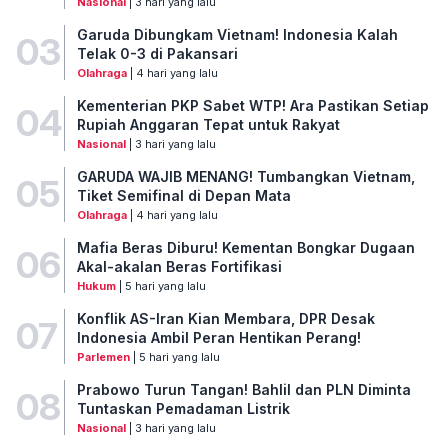
Nasional
| 3 hari yang lalu
Garuda Dibungkam Vietnam! Indonesia Kalah
03
Telak 0-3 di Pakansari
Olahraga
| 4 hari yang lalu
Kementerian PKP Sabet WTP! Ara Pastikan Setiap
04
Rupiah Anggaran Tepat untuk Rakyat
Nasional
| 3 hari yang lalu
GARUDA WAJIB MENANG! Tumbangkan Vietnam,
05
Tiket Semifinal di Depan Mata
Olahraga
| 4 hari yang lalu
Mafia Beras Diburu! Kementan Bongkar Dugaan
06
Akal-akalan Beras Fortifikasi
Hukum
| 5 hari yang lalu
Konflik AS-Iran Kian Membara, DPR Desak
07
Indonesia Ambil Peran Hentikan Perang!
Parlemen
| 5 hari yang lalu
Prabowo Turun Tangan! Bahlil dan PLN Diminta
08
Tuntaskan Pemadaman Listrik
Nasional
| 3 hari yang lalu