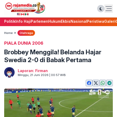
Politik
Info Haji
Parlemen
Hukum
Ekbis
Nasional
Peristiwa
Galeri
Home
Olahraga
PIALA DUNIA 2006
Brobbey Menggila! Belanda Hajar
Swedia 2-0 di Babak Pertama
Laporan: Firman
Minggu, 21 Juni 2026 | 00:57 WIB