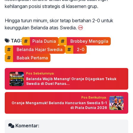
kehilangan posisi strategis di klasemen grup.
Hingga turun minum, skor tetap bertahan 2-0 untuk
keunggulan Belanda atas Swedia.
TAG:
Piala Dunia
 Brobbey Menggila
 Belanda Hajar Swedia
 2-0
 Babak Pertama
Pos Sebelumnya:
Belanda Wajib Menang! Oranje Dijagokan Tekuk
Swedia di Duel Panas...
Pos Berikutnya:
Oranje Mengamuk! Belanda Hancurkan Swedia 5-1
di Piala Dunia 2026
Komentar: