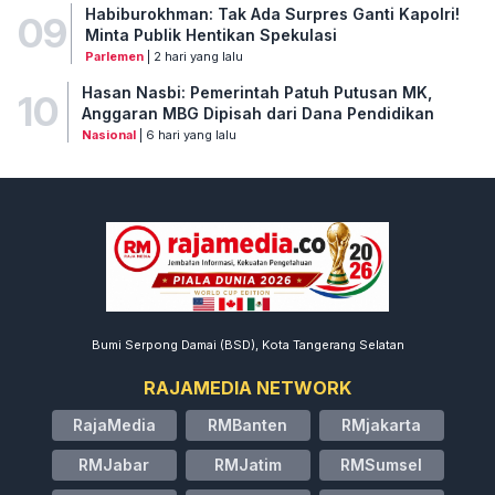
Habiburokhman: Tak Ada Surpres Ganti Kapolri!
09
Minta Publik Hentikan Spekulasi
Parlemen
| 2 hari yang lalu
Hasan Nasbi: Pemerintah Patuh Putusan MK,
10
Anggaran MBG Dipisah dari Dana Pendidikan
Nasional
| 6 hari yang lalu
Bumi Serpong Damai (BSD), Kota Tangerang Selatan
RAJAMEDIA NETWORK
RajaMedia
RMBanten
RMjakarta
RMJabar
RMJatim
RMSumsel