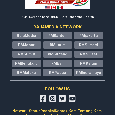
Bumi Serpong Damai (BSD), Kota Tangerang Selatan
RAJAMEDIA NETWORK
RajaMedia
RMBanten
RMjakarta
RMJabar
RMJatim
RMSumsel
RMSumut
RMSulteng
RMSulsel
RMBengkulu
RMBali
RMKaltim
RMMaluku
RMPapua
RMIndramayu
FOLLOW US
Network Status
Redaksi
Kontak Kami
Tentang Kami