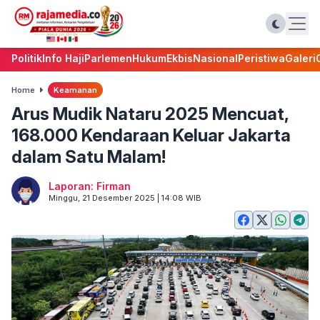
Politik
Info Haji
Parlemen
Hukum
Ekbis
Nasional
Peristiwa
Galeri
Home
Keamanan
Arus Mudik Nataru 2025 Mencuat,
168.000 Kendaraan Keluar Jakarta
dalam Satu Malam!
Laporan: Firman
Minggu, 21 Desember 2025 | 14:08 WIB