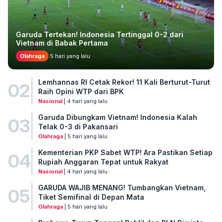
Garuda Tertekan! Indonesia Tertinggal 0-2 dari
Vietnam di Babak Pertama
Olahraga
5 hari yang lalu
Lemhannas RI Cetak Rekor! 11 Kali Berturut-Turut
02
Raih Opini WTP dari BPK
Nasional
| 4 hari yang lalu
Garuda Dibungkam Vietnam! Indonesia Kalah
03
Telak 0-3 di Pakansari
Olahraga
| 5 hari yang lalu
Kementerian PKP Sabet WTP! Ara Pastikan Setiap
04
Rupiah Anggaran Tepat untuk Rakyat
Nasional
| 4 hari yang lalu
GARUDA WAJIB MENANG! Tumbangkan Vietnam,
05
Tiket Semifinal di Depan Mata
Olahraga
| 5 hari yang lalu