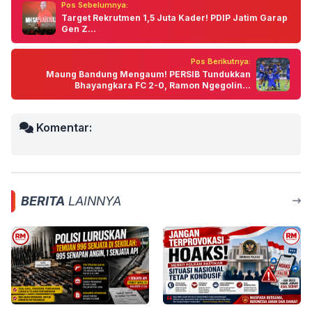
Pos Sebelumnya:
Target Rekrutmen 1,5 Juta Kader! PDIP Jatim Garap
Gen Z...
Pos Berikutnya:
Maung Bandung Mengaum! PERSIB Tundukkan
Bhayangkara FC 2-0, Ramon Ngegolin...
Komentar:
BERITA
LAINNYA