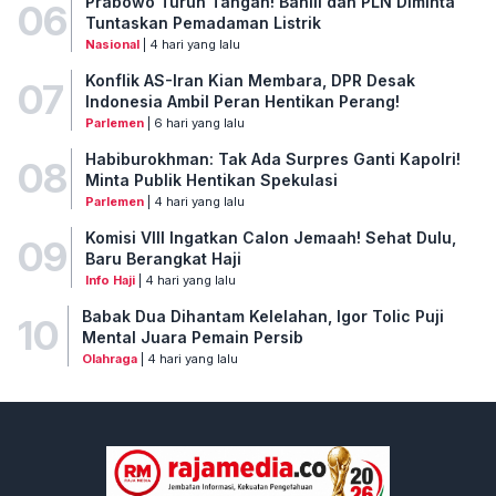
Prabowo Turun Tangan! Bahlil dan PLN Diminta
06
Tuntaskan Pemadaman Listrik
Nasional
| 4 hari yang lalu
Konflik AS-Iran Kian Membara, DPR Desak
07
Indonesia Ambil Peran Hentikan Perang!
Parlemen
| 6 hari yang lalu
Habiburokhman: Tak Ada Surpres Ganti Kapolri!
08
Minta Publik Hentikan Spekulasi
Parlemen
| 4 hari yang lalu
Komisi VIII Ingatkan Calon Jemaah! Sehat Dulu,
09
Baru Berangkat Haji
Info Haji
| 4 hari yang lalu
Babak Dua Dihantam Kelelahan, Igor Tolic Puji
10
Mental Juara Pemain Persib
Olahraga
| 4 hari yang lalu