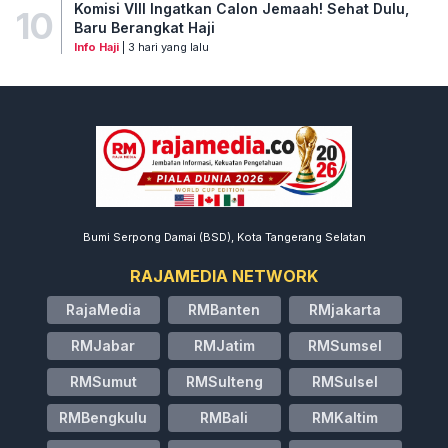
Komisi VIII Ingatkan Calon Jemaah! Sehat Dulu,
10
Baru Berangkat Haji
Info Haji
| 3 hari yang lalu
Bumi Serpong Damai (BSD), Kota Tangerang Selatan
RAJAMEDIA NETWORK
RajaMedia
RMBanten
RMjakarta
RMJabar
RMJatim
RMSumsel
RMSumut
RMSulteng
RMSulsel
RMBengkulu
RMBali
RMKaltim