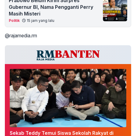
Prabowo Belum Kirim Surpres
Gubernur BI, Nama Pengganti Perry
Masih Misteri
Politik
15 jam yang lalu
@rajamedia.rm
Sekab Teddy Temui Siswa Sekolah Rakyat di