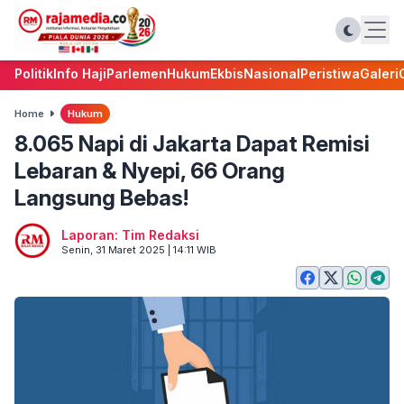
Politik
Info Haji
Parlemen
Hukum
Ekbis
Nasional
Peristiwa
Galeri
Home
Hukum
8.065 Napi di Jakarta Dapat Remisi
Lebaran & Nyepi, 66 Orang
Langsung Bebas!
Laporan: Tim Redaksi
Senin, 31 Maret 2025 | 14:11 WIB