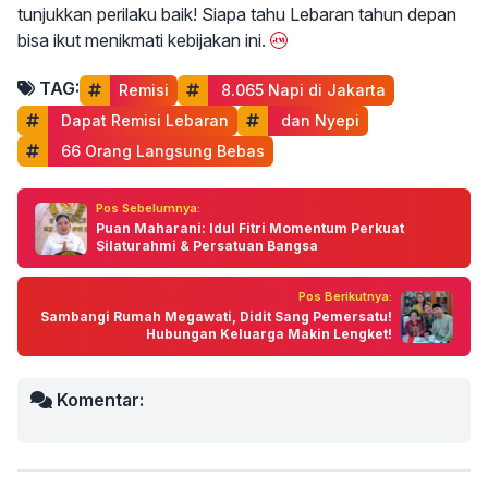
tunjukkan perilaku baik! Siapa tahu Lebaran tahun depan
bisa ikut menikmati kebijakan ini.
TAG:
Remisi
 8.065 Napi di Jakarta
 Dapat Remisi Lebaran
 dan Nyepi
 66 Orang Langsung Bebas
Pos Sebelumnya:
Puan Maharani: Idul Fitri Momentum Perkuat
Silaturahmi & Persatuan Bangsa
Pos Berikutnya:
Sambangi Rumah Megawati, Didit Sang Pemersatu!
Hubungan Keluarga Makin Lengket!
Komentar: