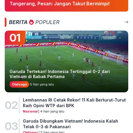
Tangerang, Pesan: Jangan Takut Bermimpi!
BERITA
POPULER
01
Garuda Tertekan! Indonesia Tertinggal 0-2 dari
Vietnam di Babak Pertama
Olahraga
5 hari yang lalu
Lemhannas RI Cetak Rekor! 11 Kali Berturut-Turut
02
Raih Opini WTP dari BPK
Nasional
| 4 hari yang lalu
Garuda Dibungkam Vietnam! Indonesia Kalah
03
Telak 0-3 di Pakansari
Olahraga
| 5 hari yang lalu