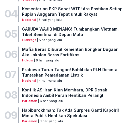
Kementerian PKP Sabet WTP! Ara Pastikan Setiap
04
Rupiah Anggaran Tepat untuk Rakyat
Nasional
| 3 hari yang lalu
GARUDA WAJIB MENANG! Tumbangkan Vietnam,
05
Tiket Semifinal di Depan Mata
Olahraga
| 5 hari yang lalu
Mafia Beras Diburu! Kementan Bongkar Dugaan
06
Akal-akalan Beras Fortifikasi
Hukum
| 6 hari yang lalu
Prabowo Turun Tangan! Bahlil dan PLN Diminta
07
Tuntaskan Pemadaman Listrik
Nasional
| 4 hari yang lalu
Konflik AS-Iran Kian Membara, DPR Desak
08
Indonesia Ambil Peran Hentikan Perang!
Parlemen
| 6 hari yang lalu
Habiburokhman: Tak Ada Surpres Ganti Kapolri!
09
Minta Publik Hentikan Spekulasi
Parlemen
| 3 hari yang lalu