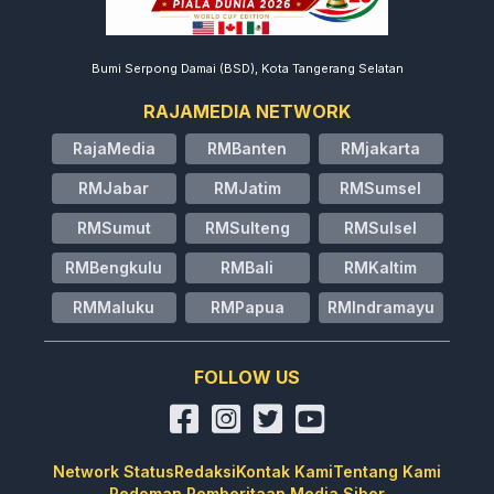
Bumi Serpong Damai (BSD), Kota Tangerang Selatan
RAJAMEDIA NETWORK
RajaMedia
RMBanten
RMjakarta
RMJabar
RMJatim
RMSumsel
RMSumut
RMSulteng
RMSulsel
RMBengkulu
RMBali
RMKaltim
RMMaluku
RMPapua
RMIndramayu
FOLLOW US
Network Status
Redaksi
Kontak Kami
Tentang Kami
Pedoman Pemberitaan Media Siber