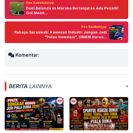
Pos Sebelumnya:
Duel Belanda vs Maroko Berlanjut ke Adu Penalti!
Gol Menit...
Pos Berikutnya:
Rahayu Saraswati: Kawasan Industri Jangan Jadi
"Pulau Investasi", UMKM Harus...
Komentar:
BERITA
LAINNYA