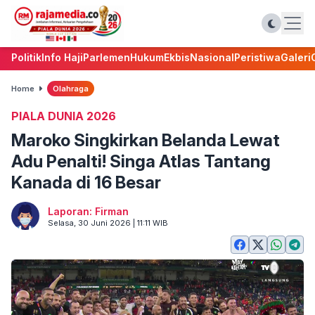
Politik
Info Haji
Parlemen
Hukum
Ekbis
Nasional
Peristiwa
Galeri
Home
Olahraga
PIALA DUNIA 2026
Maroko Singkirkan Belanda Lewat
Adu Penalti! Singa Atlas Tantang
Kanada di 16 Besar
Laporan: Firman
Selasa, 30 Juni 2026 | 11:11 WIB