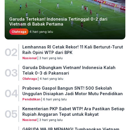
Garuda Tertekan! Indonesia Tertinggal 0-2 dari
Vietnam di Babak Pertama
Olahraga
4 hari yang lalu
Lemhannas RI Cetak Rekor! 11 Kali Berturut-Turut
02
Raih Opini WTP dari BPK
Nasional
| 3 hari yang lalu
Garuda Dibungkam Vietnam! Indonesia Kalah
03
Telak 0-3 di Pakansari
Olahraga
| 4 hari yang lalu
Prabowo Gaspol Bangun SNT! 500 Sekolah
04
Unggulan Disiapkan Jadi Motor Mutu Pendidikan
Pendidikan
| 6 hari yang lalu
Kementerian PKP Sabet WTP! Ara Pastikan Setiap
05
Rupiah Anggaran Tepat untuk Rakyat
Nasional
| 3 hari yang lalu
GARUDA WAJIB MENANG! Tumbangkan Vietnam,