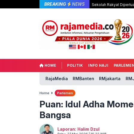
BREAKING
NEWS
Sekolah Rakyat Diperlu
HOME
POLITIK
INFO HAJI
PARLEME
RajaMedia
RMBanten
RMjakarta
RMJ
Home
Parlemen
Puan: Idul Adha Momen
Bangsa
Laporan: Halim Dzul
Rabu, 27 Mei 2026 | 16:22 WIB