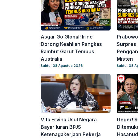
Asgar Go Global! Irine
Prabowo
Dorong Keahlian Pangkas
Surpres 
Rambut Garut Tembus
Penggant
Australia
Misteri
Sabtu, 08 Agustus 2026
Sabtu, 08 A
Vita Ervina Usul Negara
Geger! 9
Bayar Iuran BPJS
Ditemuka
Ketenagakerjaan Pekerja
Hasanudd