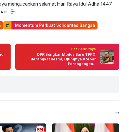
 saya mengucapkan selamat Hari Raya Idul Adha 1447
Puan.
a
 Momentum Perkuat Solidaritas Bangsa
Pos Berikutnya:
adi
DPR Bongkar Modus Baru TPPO:
Berangkat Resmi, Ujungnya Korban
Perdagangan...