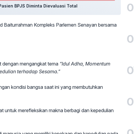
0
asien BPJS Diminta Dievaluasi Total
jid Baiturrahman Kompleks Parlemen Senayan bersama
0
jat dengan mengangkat tema
“Idul Adha, Momentum
0
edulian terhadap Sesama.”
engan kondisi bangsa saat ini yang membutuhkan
0
pat untuk merefleksikan makna berbagi dan kepedulian
0
di manusia yang memiliki kepekaan dan kepedulian pada