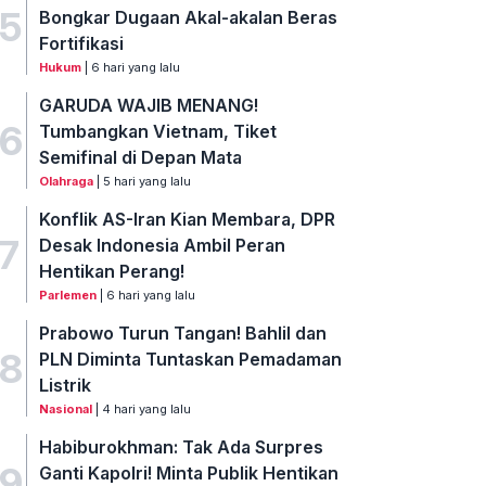
5
Bongkar Dugaan Akal-akalan Beras
Fortifikasi
Hukum
| 6 hari yang lalu
GARUDA WAJIB MENANG!
6
Tumbangkan Vietnam, Tiket
Semifinal di Depan Mata
Olahraga
| 5 hari yang lalu
Konflik AS-Iran Kian Membara, DPR
7
Desak Indonesia Ambil Peran
Hentikan Perang!
Parlemen
| 6 hari yang lalu
Prabowo Turun Tangan! Bahlil dan
8
PLN Diminta Tuntaskan Pemadaman
Listrik
Nasional
| 4 hari yang lalu
Habiburokhman: Tak Ada Surpres
9
Ganti Kapolri! Minta Publik Hentikan