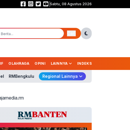
Sabtu, 08 Agustus 2026
Asgar Go Global! Irine Dorong Keahlian Pangkas Rambut Garut Tembus Aust
Cari
IF
OLAHRAGA
OPINI
LAINNYA
INDEKS
el
RMBengkulu
Regional Lainnya
ajamedia.rm