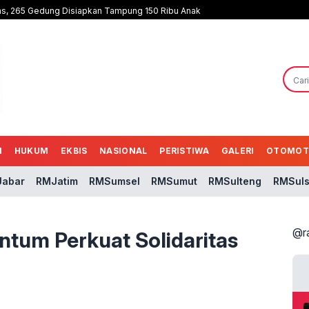
as, 265 Gedung Disiapkan Tampung 150 Ribu Anak
N
HUKUM
EKBIS
NASIONAL
PERISTIWA
GALERI
OTOMOT
abar
RMJatim
RMSumsel
RMSumut
RMSulteng
RMSuls
@r
tum Perkuat Solidaritas