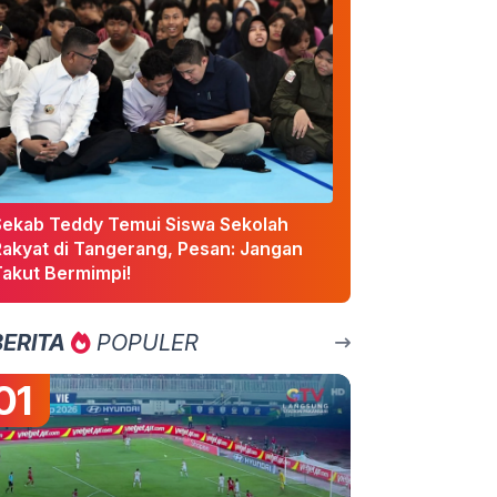
Sekab Teddy Temui Siswa Sekolah
Rakyat di Tangerang, Pesan: Jangan
Takut Bermimpi!
BERITA
POPULER
01