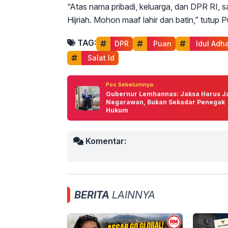
“Atas nama pribadi, keluarga, dan DPR RI,
Hijriah. Mohon maaf lahir dan batin,” tutup 
TAG:
DPR
 Puan
 Idul Adh
 Salat Id
Pos Sebelumnya:
Gubernur Lemhannas: Jaksa Harus J
Negarawan, Bukan Sekadar Penegak
Hukum
Komentar:
BERITA
LAINNYA