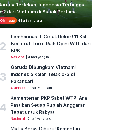
Garuda Tertekan! Indonesia Tertinggal
0-2 dari Vietnam di Babak Pertama
Olahraga
4 hari yang lalu
Lemhannas RI Cetak Rekor! 11 Kali
2
Berturut-Turut Raih Opini WTP dari
BPK
Nasional
| 4 hari yang lalu
Garuda Dibungkam Vietnam!
3
Indonesia Kalah Telak 0-3 di
Pakansari
Olahraga
| 4 hari yang lalu
Kementerian PKP Sabet WTP! Ara
4
Pastikan Setiap Rupiah Anggaran
Tepat untuk Rakyat
Nasional
| 3 hari yang lalu
Mafia Beras Diburu! Kementan