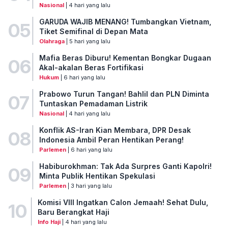
Nasional
| 4 hari yang lalu
GARUDA WAJIB MENANG! Tumbangkan Vietnam,
05
Tiket Semifinal di Depan Mata
Olahraga
| 5 hari yang lalu
Mafia Beras Diburu! Kementan Bongkar Dugaan
06
Akal-akalan Beras Fortifikasi
Hukum
| 6 hari yang lalu
Prabowo Turun Tangan! Bahlil dan PLN Diminta
07
Tuntaskan Pemadaman Listrik
Nasional
| 4 hari yang lalu
Konflik AS-Iran Kian Membara, DPR Desak
08
Indonesia Ambil Peran Hentikan Perang!
Parlemen
| 6 hari yang lalu
Habiburokhman: Tak Ada Surpres Ganti Kapolri!
09
Minta Publik Hentikan Spekulasi
Parlemen
| 3 hari yang lalu
Komisi VIII Ingatkan Calon Jemaah! Sehat Dulu,
10
Baru Berangkat Haji
Info Haji
| 4 hari yang lalu