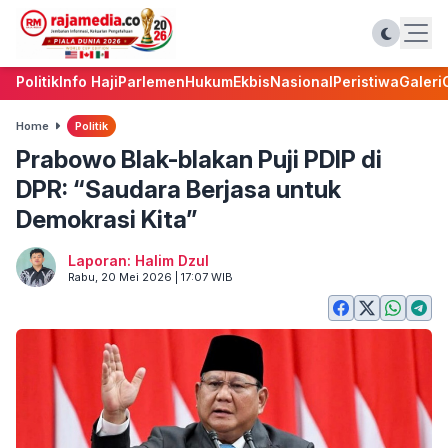
Politik
Info Haji
Parlemen
Hukum
Ekbis
Nasional
Peristiwa
Galeri
Home
Politik
Prabowo Blak-blakan Puji PDIP di
DPR: “Saudara Berjasa untuk
Demokrasi Kita”
Laporan: Halim Dzul
Rabu, 20 Mei 2026 | 17:07 WIB