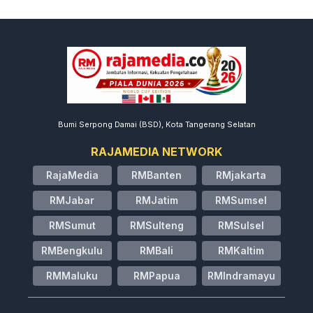
Bumi Serpong Damai (BSD), Kota Tangerang Selatan
RAJAMEDIA NETWORK
RajaMedia
RMBanten
RMjakarta
RMJabar
RMJatim
RMSumsel
RMSumut
RMSulteng
RMSulsel
RMBengkulu
RMBali
RMKaltim
RMMaluku
RMPapua
RMIndramayu