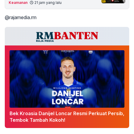
Keamanan
21 jam yang lalu
@rajamedia.rm
Bek Kroasia Danijel Loncar Resmi Perkuat Persib,
Tembok Tambah Kokoh!