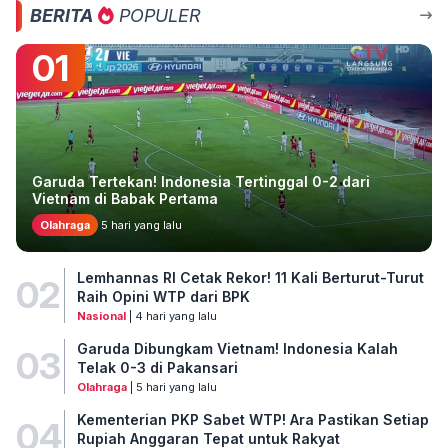
BERITA
POPULER
01
Garuda Tertekan! Indonesia Tertinggal 0-2 dari
Vietnam di Babak Pertama
Olahraga
5 hari yang lalu
Lemhannas RI Cetak Rekor! 11 Kali Berturut-Turut
02
Raih Opini WTP dari BPK
Nasional
| 4 hari yang lalu
Garuda Dibungkam Vietnam! Indonesia Kalah
03
Telak 0-3 di Pakansari
Olahraga
| 5 hari yang lalu
Kementerian PKP Sabet WTP! Ara Pastikan Setiap
04
Rupiah Anggaran Tepat untuk Rakyat