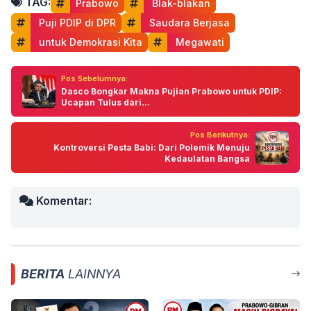
TAG:
Prabowo
 Blak-blakan
 Puji PDIP di DPR
 Saudara Berjasa
 untuk Demokrasi Kita
 Megawati
Pos Sebelumnya:
Dasco Bongkar Makna Pujian Prabowo untuk PDIP:
Ucapan Tulus dari...
Pos Berikutnya:
Kontroversi Pesta Babi: Dari Polemik Menuju
Kedaulatan Bangsa
Komentar:
BERITA
LAINNYA