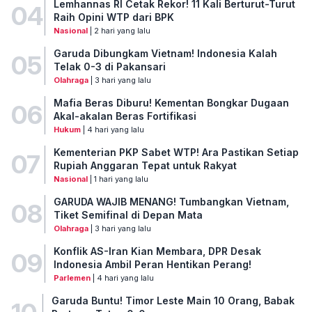
Lemhannas RI Cetak Rekor! 11 Kali Berturut-Turut
04
Raih Opini WTP dari BPK
Nasional
| 2 hari yang lalu
Garuda Dibungkam Vietnam! Indonesia Kalah
05
Telak 0-3 di Pakansari
Olahraga
| 3 hari yang lalu
Mafia Beras Diburu! Kementan Bongkar Dugaan
06
Akal-akalan Beras Fortifikasi
Hukum
| 4 hari yang lalu
Kementerian PKP Sabet WTP! Ara Pastikan Setiap
07
Rupiah Anggaran Tepat untuk Rakyat
Nasional
| 1 hari yang lalu
GARUDA WAJIB MENANG! Tumbangkan Vietnam,
08
Tiket Semifinal di Depan Mata
Olahraga
| 3 hari yang lalu
Konflik AS-Iran Kian Membara, DPR Desak
09
Indonesia Ambil Peran Hentikan Perang!
Parlemen
| 4 hari yang lalu
Garuda Buntu! Timor Leste Main 10 Orang, Babak