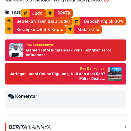
TAG:
Judol
 PPATK
 Beberkan Tren Baru Judol
 Deposit Anjlok 30%
 Beralij ke QRIS & Kripto
 Makin Gila
Pos Sebelumnya:
Menteri HAM Pigai Desak Polisi Bongkar Teror
Influencer
Pos Berikutnya:
Jaringan Judol Online Digulung, Duit dan Aset Rp97
Miliar Disita...
Komentar:
BERITA
LAINNYA