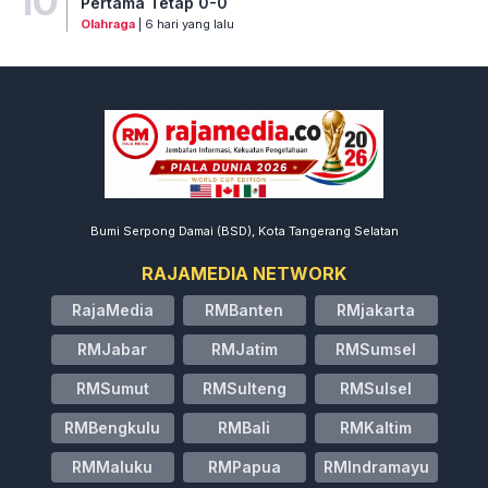
10
Pertama Tetap 0-0
Olahraga
| 6 hari yang lalu
Bumi Serpong Damai (BSD), Kota Tangerang Selatan
RAJAMEDIA NETWORK
RajaMedia
RMBanten
RMjakarta
RMJabar
RMJatim
RMSumsel
RMSumut
RMSulteng
RMSulsel
RMBengkulu
RMBali
RMKaltim
RMMaluku
RMPapua
RMIndramayu