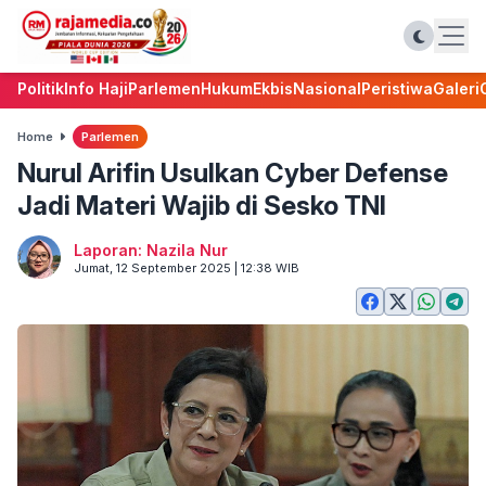
Politik
Info Haji
Parlemen
Hukum
Ekbis
Nasional
Peristiwa
Galeri
Home
Parlemen
Nurul Arifin Usulkan Cyber Defense
Jadi Materi Wajib di Sesko TNI
Laporan: Nazila Nur
Jumat, 12 September 2025 | 12:38 WIB