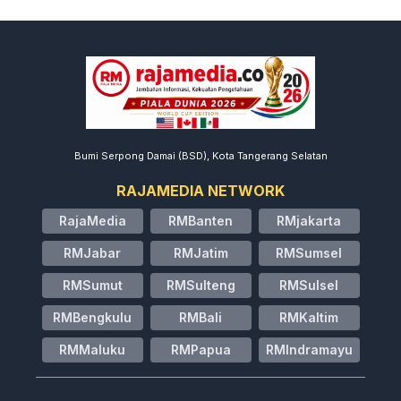
Bumi Serpong Damai (BSD), Kota Tangerang Selatan
RAJAMEDIA NETWORK
RajaMedia
RMBanten
RMjakarta
RMJabar
RMJatim
RMSumsel
RMSumut
RMSulteng
RMSulsel
RMBengkulu
RMBali
RMKaltim
RMMaluku
RMPapua
RMIndramayu