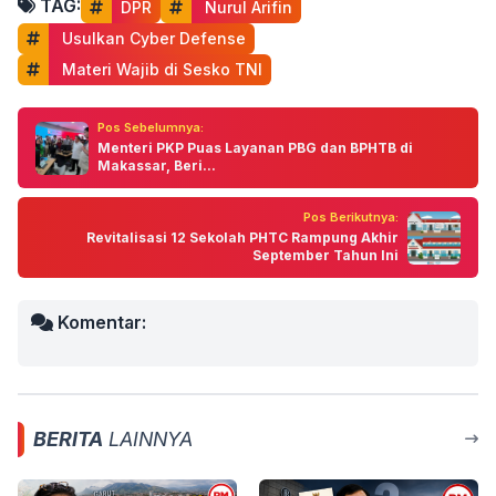
TAG:
DPR
 Nurul Arifin
 Usulkan Cyber Defense
 Materi Wajib di Sesko TNI
Pos Sebelumnya:
Menteri PKP Puas Layanan PBG dan BPHTB di
Makassar, Beri...
Pos Berikutnya:
Revitalisasi 12 Sekolah PHTC Rampung Akhir
September Tahun Ini
Komentar:
BERITA
LAINNYA