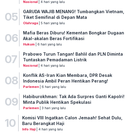
Nasional
| 4 hari yang lalu
GARUDA WAJIB MENANG! Tumbangkan Vietnam,
05
Tiket Semifinal di Depan Mata
Olahraga
| 5 hari yang lalu
Mafia Beras Diburu! Kementan Bongkar Dugaan
06
Akal-akalan Beras Fortifikasi
Hukum
| 6 hari yang lalu
Prabowo Turun Tangan! Bahlil dan PLN Diminta
07
Tuntaskan Pemadaman Listrik
Nasional
| 4 hari yang lalu
Konflik AS-Iran Kian Membara, DPR Desak
08
Indonesia Ambil Peran Hentikan Perang!
Parlemen
| 6 hari yang lalu
Habiburokhman: Tak Ada Surpres Ganti Kapolri!
09
Minta Publik Hentikan Spekulasi
Parlemen
| 3 hari yang lalu
Komisi VIII Ingatkan Calon Jemaah! Sehat Dulu,
10
Baru Berangkat Haji
Info Haji
| 4 hari yang lalu