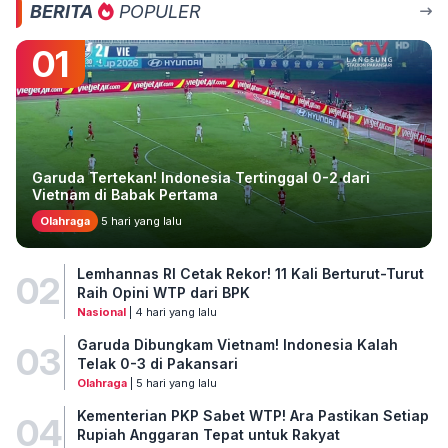
BERITA
POPULER
01
Garuda Tertekan! Indonesia Tertinggal 0-2 dari
Vietnam di Babak Pertama
Olahraga
5 hari yang lalu
Lemhannas RI Cetak Rekor! 11 Kali Berturut-Turut
02
Raih Opini WTP dari BPK
Nasional
| 4 hari yang lalu
Garuda Dibungkam Vietnam! Indonesia Kalah
03
Telak 0-3 di Pakansari
Olahraga
| 5 hari yang lalu
Kementerian PKP Sabet WTP! Ara Pastikan Setiap
04
Rupiah Anggaran Tepat untuk Rakyat