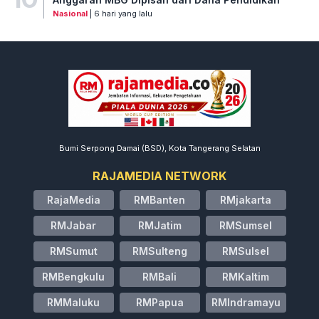
Nasional
| 6 hari yang lalu
Bumi Serpong Damai (BSD), Kota Tangerang Selatan
RAJAMEDIA NETWORK
RajaMedia
RMBanten
RMjakarta
RMJabar
RMJatim
RMSumsel
RMSumut
RMSulteng
RMSulsel
RMBengkulu
RMBali
RMKaltim
RMMaluku
RMPapua
RMIndramayu