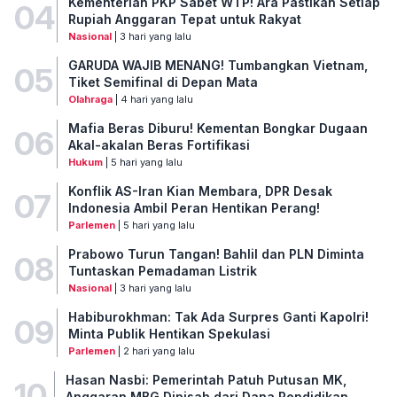
Kementerian PKP Sabet WTP! Ara Pastikan Setiap
04
Rupiah Anggaran Tepat untuk Rakyat
Nasional
| 3 hari yang lalu
GARUDA WAJIB MENANG! Tumbangkan Vietnam,
05
Tiket Semifinal di Depan Mata
Olahraga
| 4 hari yang lalu
Mafia Beras Diburu! Kementan Bongkar Dugaan
06
Akal-akalan Beras Fortifikasi
Hukum
| 5 hari yang lalu
Konflik AS-Iran Kian Membara, DPR Desak
07
Indonesia Ambil Peran Hentikan Perang!
Parlemen
| 5 hari yang lalu
Prabowo Turun Tangan! Bahlil dan PLN Diminta
08
Tuntaskan Pemadaman Listrik
Nasional
| 3 hari yang lalu
Habiburokhman: Tak Ada Surpres Ganti Kapolri!
09
Minta Publik Hentikan Spekulasi
Parlemen
| 2 hari yang lalu
Hasan Nasbi: Pemerintah Patuh Putusan MK,
10
Anggaran MBG Dipisah dari Dana Pendidikan