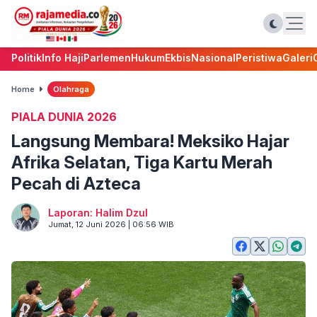
Politik
Info Haji
Parlemen
Hukum
Ekbis
Nasional
Peristiwa
Galeri
Home
Olahraga
PIALA DUNIA 2026
Langsung Membara! Meksiko Hajar
Afrika Selatan, Tiga Kartu Merah
Pecah di Azteca
Laporan: Halim Dzul
Jumat, 12 Juni 2026 | 06:56 WIB