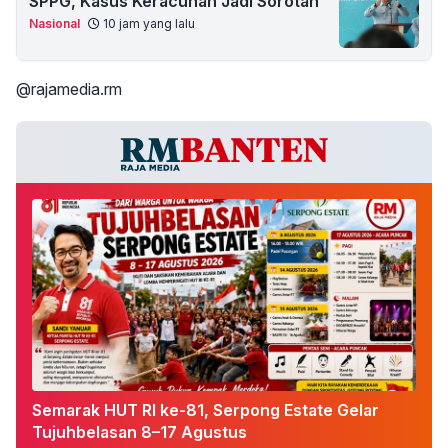
SPPG, Kasus Keracunan Jadi Sorotan
Nasional
10 jam yang lalu
@rajamedia.rm
Semarak HUT RI ke-81, Serpong Estate Gelar
Tujuhbelasan 8–17 Agustus