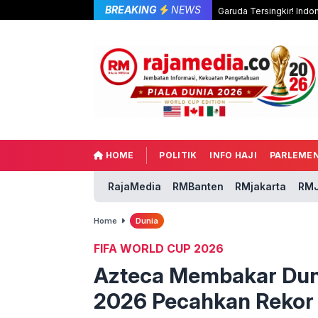
BREAKING
NEWS
Garuda Tersingkir! Indo
HOME
POLITIK
INFO HAJI
PARLEME
RajaMedia
RMBanten
RMjakarta
RMJ
Home
Dunia
FIFA WORLD CUP 2026
Azteca Membakar Duni
2026 Pecahkan Reko