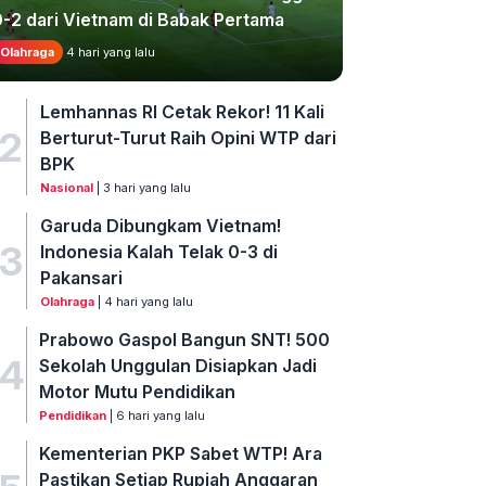
0-2 dari Vietnam di Babak Pertama
Olahraga
4 hari yang lalu
Lemhannas RI Cetak Rekor! 11 Kali
2
Berturut-Turut Raih Opini WTP dari
BPK
Nasional
| 3 hari yang lalu
Garuda Dibungkam Vietnam!
3
Indonesia Kalah Telak 0-3 di
Pakansari
Olahraga
| 4 hari yang lalu
Prabowo Gaspol Bangun SNT! 500
4
Sekolah Unggulan Disiapkan Jadi
Motor Mutu Pendidikan
Pendidikan
| 6 hari yang lalu
Kementerian PKP Sabet WTP! Ara
Pastikan Setiap Rupiah Anggaran