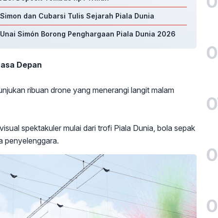
0
 Simon dan Cubarsi Tulis Sejarah Piala Dunia
n Unai Simón Borong Penghargaan Piala Dunia 2026
0
Masa Depan
njukan ribuan drone yang menerangi langit malam
0
ual spektakuler mulai dari trofi Piala Dunia, bola sepak
ra penyelenggara.
0
0