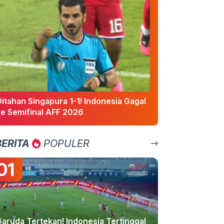
itahan Singapura 1-1! Indonesia Gagal
ke Semifinal AFF 2026
BERITA
POPULER
01
Garuda Tertekan! Indonesia Tertinggal