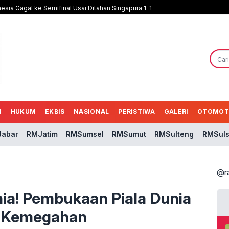
nesia Gagal ke Semifinal Usai Ditahan Singapura 1-1
N
HUKUM
EKBIS
NASIONAL
PERISTIWA
GALERI
OTOMOT
abar
RMJatim
RMSumsel
RMSumut
RMSulteng
RMSuls
@r
a! Pembukaan Piala Dunia
r Kemegahan