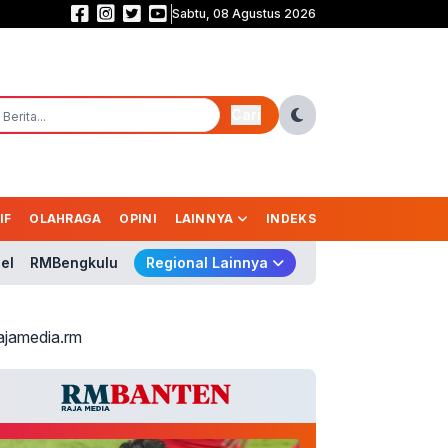
Sabtu, 08 Agustus 2026
Babak Pertama Garuda Masih Buntu! Indonesia Vs Singapura 0-0
Cari
IF
OLAHRAGA
OPINI
LAINNYA
INDEKS
el
RMBengkulu
Regional Lainnya
ajamedia.rm