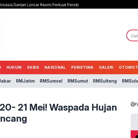
roasia Danijel Loncar Resmi Perkuat Persib
N
HUKUM
EKBIS
NASIONAL
PERISTIWA
GALERI
OTOMOT
abar
RMJatim
RMSumsel
RMSumut
RMSulteng
RMSuls
@r
20- 21 Mei! Waspada Hujan
encang