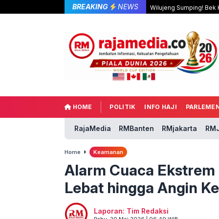
BREAKING
NEWS
Wilujeng Sumping! Bek K
HOME
POLITIK
INFO HAJI
PARLEME
RajaMedia
RMBanten
RMjakarta
RMJ
Home
Keamanan
Alarm Cuaca Ekstrem 
Lebat hingga Angin K
Laporan: Tim Redaksi
Rabu, 20 Mei 2026 | 06:49 WIB