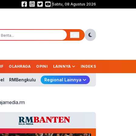
Sabtu, 08 Agustus 2026
Sekolah Rakyat Diperluas, 265 Gedung Disiapkan Tampung 150 Ribu Anak
Cari
IF
OLAHRAGA
OPINI
LAINNYA
INDEKS
el
RMBengkulu
Regional Lainnya
ajamedia.rm