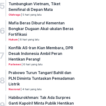
5
Tumbangkan Vietnam, Tiket
Semifinal di Depan Mata
Olahraga
| 5 hari yang lalu
Mafia Beras Diburu! Kementan
6
Bongkar Dugaan Akal-akalan Beras
Fortifikasi
Hukum
| 6 hari yang lalu
Konflik AS-Iran Kian Membara, DPR
7
Desak Indonesia Ambil Peran
Hentikan Perang!
Parlemen
| 6 hari yang lalu
Prabowo Turun Tangan! Bahlil dan
8
PLN Diminta Tuntaskan Pemadaman
Listrik
Nasional
| 4 hari yang lalu
Habiburokhman: Tak Ada Surpres
9
Ganti Kapolri! Minta Publik Hentikan