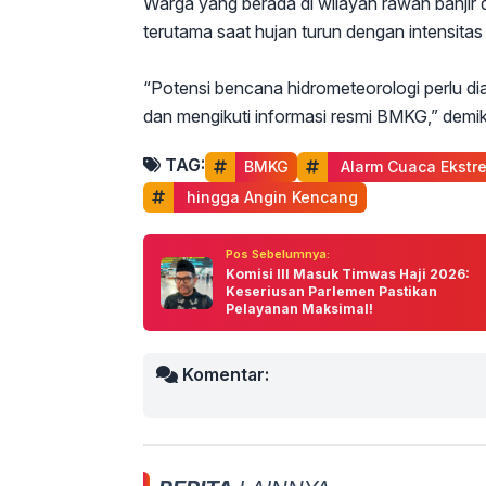
Warga yang berada di wilayah rawan banjir
terutama saat hujan turun dengan intensitas 
“Potensi bencana hidrometeorologi perlu dia
dan mengikuti informasi resmi BMKG,” dem
TAG:
BMKG
 Alarm Cuaca Ekstr
 hingga Angin Kencang
Pos Sebelumnya:
Komisi III Masuk Timwas Haji 2026:
Keseriusan Parlemen Pastikan
Pelayanan Maksimal!
Komentar: