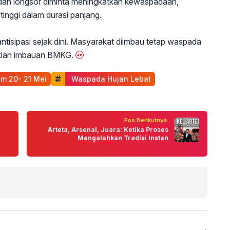
 dan longsor diminta meningkatkan kewaspadaan,
tinggi dalam durasi panjang.
ntisipasi sejak dini. Masyarakat diimbau tetap waspada
ikian imbauan BMKG.
em 20- 21 Mei
 Waspada Hujan Lebat
Pos Berikutnya:
Arteta, Arsenal, Juara: Ketika Proses
Mengalahkan Tradisi Instan