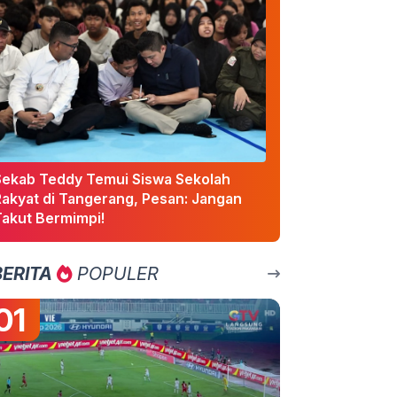
Sekab Teddy Temui Siswa Sekolah
Rakyat di Tangerang, Pesan: Jangan
Takut Bermimpi!
BERITA
POPULER
01