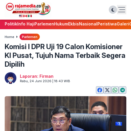
Politik
Info Haji
Parlemen
Hukum
Ekbis
Nasional
Peristiwa
Galeri
Home
Parlemen
Komisi I DPR Uji 19 Calon Komisioner
KI Pusat, Tujuh Nama Terbaik Segera
Dipilih
Laporan: Firman
Rabu, 24 Juni 2026 | 18:43 WIB