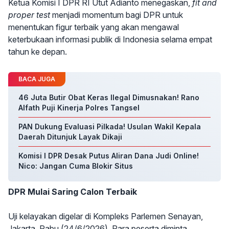
Ketua Komisi I DPR RI Utut Adianto menegaskan,
fit and
proper test
menjadi momentum bagi DPR untuk
menentukan figur terbaik yang akan mengawal
keterbukaan informasi publik di Indonesia selama empat
tahun ke depan.
BACA JUGA
46 Juta Butir Obat Keras Ilegal Dimusnakan! Rano
Alfath Puji Kinerja Polres Tangsel
PAN Dukung Evaluasi Pilkada! Usulan Wakil Kepala
Daerah Ditunjuk Layak Dikaji
Komisi I DPR Desak Putus Aliran Dana Judi Online!
Nico: Jangan Cuma Blokir Situs
DPR Mulai Saring Calon Terbaik
Uji kelayakan digelar di Kompleks Parlemen Senayan,
Jakarta, Rabu (24/6/2026). Para peserta diminta