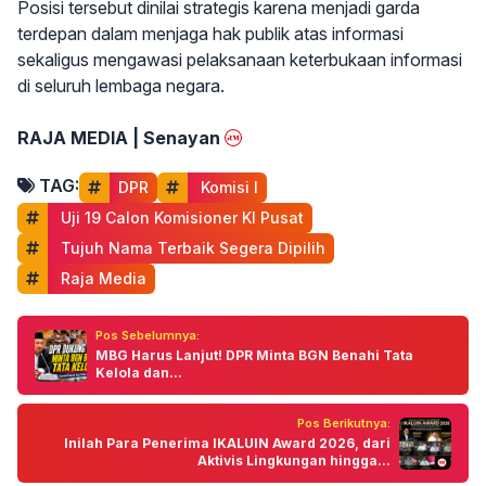
Posisi tersebut dinilai strategis karena menjadi garda
terdepan dalam menjaga hak publik atas informasi
sekaligus mengawasi pelaksanaan keterbukaan informasi
di seluruh lembaga negara.
RAJA MEDIA | Senayan
TAG:
DPR
 Komisi I
 Uji 19 Calon Komisioner KI Pusat
 Tujuh Nama Terbaik Segera Dipilih
 Raja Media
Pos Sebelumnya:
MBG Harus Lanjut! DPR Minta BGN Benahi Tata
Kelola dan...
Pos Berikutnya:
Inilah Para Penerima IKALUIN Award 2026, dari
Aktivis Lingkungan hingga...