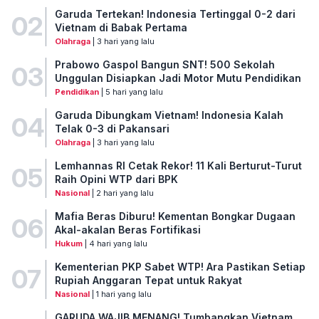
Garuda Tertekan! Indonesia Tertinggal 0-2 dari
02
Vietnam di Babak Pertama
Olahraga
| 3 hari yang lalu
Prabowo Gaspol Bangun SNT! 500 Sekolah
03
Unggulan Disiapkan Jadi Motor Mutu Pendidikan
Pendidikan
| 5 hari yang lalu
Garuda Dibungkam Vietnam! Indonesia Kalah
04
Telak 0-3 di Pakansari
Olahraga
| 3 hari yang lalu
Lemhannas RI Cetak Rekor! 11 Kali Berturut-Turut
05
Raih Opini WTP dari BPK
Nasional
| 2 hari yang lalu
Mafia Beras Diburu! Kementan Bongkar Dugaan
06
Akal-akalan Beras Fortifikasi
Hukum
| 4 hari yang lalu
Kementerian PKP Sabet WTP! Ara Pastikan Setiap
07
Rupiah Anggaran Tepat untuk Rakyat
Nasional
| 1 hari yang lalu
GARUDA WAJIB MENANG! Tumbangkan Vietnam,