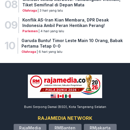
08
Tiket Semifinal di Depan Mata
Olahraga
| 3 hari yang lalu
Konflik AS-Iran Kian Membara, DPR Desak
09
Indonesia Ambil Peran Hentikan Perang!
Parlemen
| 4 hari yang lalu
Garuda Buntu! Timor Leste Main 10 Orang, Babak
10
Pertama Tetap 0-0
Olahraga
| 6 hari yang lalu
Bumi Serpong Damai (BSD), Kota Tangerang Selatan
RAJAMEDIA NETWORK
RajaMedia
RMBanten
RMjakarta