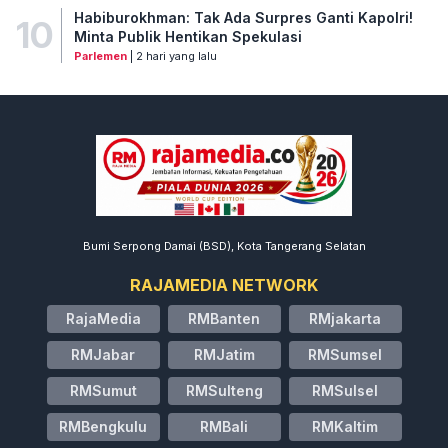
Habiburokhman: Tak Ada Surpres Ganti Kapolri!
10
Minta Publik Hentikan Spekulasi
Parlemen
| 2 hari yang lalu
Bumi Serpong Damai (BSD), Kota Tangerang Selatan
RAJAMEDIA NETWORK
RajaMedia
RMBanten
RMjakarta
RMJabar
RMJatim
RMSumsel
RMSumut
RMSulteng
RMSulsel
RMBengkulu
RMBali
RMKaltim