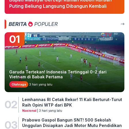
Puting Beliung Langsung Dibangun Kembali
BERITA
POPULER
01
Garuda Tertekan! Indonesia Tertinggal 0-2 dari
Vietnam di Babak Pertama
Olahraga
3 hari yang lalu
Lemhannas RI Cetak Rekor! 11 Kali Berturut-Turut
02
Raih Opini WTP dari BPK
Nasional
| 3 hari yang lalu
Prabowo Gaspol Bangun SNT! 500 Sekolah
03
Unggulan Disiapkan Jadi Motor Mutu Pendidikan