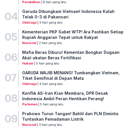
Pendidikan
| 6 hari yang lalu
Garuda Dibungkam Vietnam! Indonesia Kalah
04
Telak 0-3 di Pakansari
Olahraga
| 3 hari yang lalu
Kementerian PKP Sabet WTP! Ara Pastikan Setiap
05
Rupiah Anggaran Tepat untuk Rakyat
Nasional
| 2 hari yang lalu
Mafia Beras Diburu! Kementan Bongkar Dugaan
06
Akal-akalan Beras Fortifikasi
Hukum
| 5 hari yang lalu
GARUDA WAJIB MENANG! Tumbangkan Vietnam,
07
Tiket Semifinal di Depan Mata
Olahraga
| 4 hari yang lalu
Konflik AS-Iran Kian Membara, DPR Desak
08
Indonesia Ambil Peran Hentikan Perang!
Parlemen
| 5 hari yang lalu
Prabowo Turun Tangan! Bahlil dan PLN Diminta
09
Tuntaskan Pemadaman Listrik
Nasional
| 3 hari yang lalu