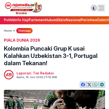
Politik
Info Haji
Parlemen
Hukum
Ekbis
Nasional
Peristiwa
Galeri
Home
Olahraga
PIALA DUNIA 2026
Kolombia Puncaki Grup K usai
Kalahkan Uzbekistan 3-1, Portugal
dalam Tekanan!
Laporan: Tim Redaksi
Kamis, 18 Juni 2026 | 11:18 WIB