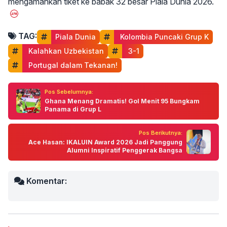
mengamankan tiket ke babak 32 besar Piala Dunia 2026.
TAG:
Piala Dunia
 Kolombia Puncaki Grup K
 Kalahkan Uzbekistan
 3-1
 Portugal dalam Tekanan!
Pos Sebelumnya:
Ghana Menang Dramatis! Gol Menit 95 Bungkam
Panama di Grup L
Pos Berikutnya:
Ace Hasan: IKALUIN Award 2026 Jadi Panggung
Alumni Inspiratif Penggerak Bangsa
Komentar: