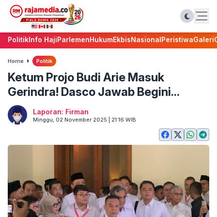
Politik
Info Haji
Parlemen
Hukum
Ekbis
Nasional
Peristiwa
Galeri
Home
Politik
Ketum Projo Budi Arie Masuk
Gerindra! Dasco Jawab Begini...
Laporan: Firman
Minggu, 02 November 2025 | 21:16 WIB