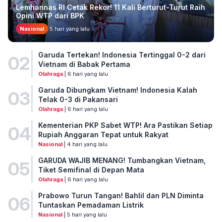
Lemhannas RI Cetak Rekor! 11 Kali Berturut-Turut Raih
Opini WTP dari BPK
Nasional
5 hari yang lalu
Garuda Tertekan! Indonesia Tertinggal 0-2 dari
02
Vietnam di Babak Pertama
Olahraga
| 6 hari yang lalu
Garuda Dibungkam Vietnam! Indonesia Kalah
03
Telak 0-3 di Pakansari
Olahraga
| 6 hari yang lalu
Kementerian PKP Sabet WTP! Ara Pastikan Setiap
04
Rupiah Anggaran Tepat untuk Rakyat
Nasional
| 4 hari yang lalu
GARUDA WAJIB MENANG! Tumbangkan Vietnam,
05
Tiket Semifinal di Depan Mata
Olahraga
| 6 hari yang lalu
Prabowo Turun Tangan! Bahlil dan PLN Diminta
06
Tuntaskan Pemadaman Listrik
Nasional
| 5 hari yang lalu