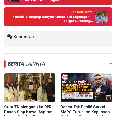
Pos Berikutnya:
Komisi IV Ungkap Banyak Kendala di Lapangan —
Target Lumbung...
Komentar:
BERITA
LAINNYA
Guru TK Mengadu ke DPR!
Dasco Tak Panik! Survei
Dasco Siap Kawal Aspirasi
SMRC Turunkan Kepuasan