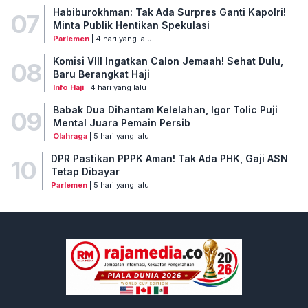
Habiburokhman: Tak Ada Surpres Ganti Kapolri!
07
Minta Publik Hentikan Spekulasi
Parlemen
| 4 hari yang lalu
Komisi VIII Ingatkan Calon Jemaah! Sehat Dulu,
08
Baru Berangkat Haji
Info Haji
| 4 hari yang lalu
Babak Dua Dihantam Kelelahan, Igor Tolic Puji
09
Mental Juara Pemain Persib
Olahraga
| 5 hari yang lalu
DPR Pastikan PPPK Aman! Tak Ada PHK, Gaji ASN
10
Tetap Dibayar
Parlemen
| 5 hari yang lalu