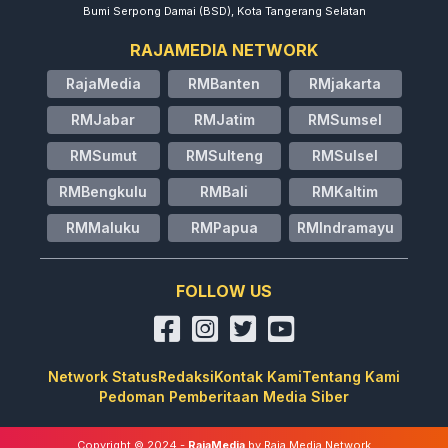
Bumi Serpong Damai (BSD), Kota Tangerang Selatan
RAJAMEDIA NETWORK
RajaMedia
RMBanten
RMjakarta
RMJabar
RMJatim
RMSumsel
RMSumut
RMSulteng
RMSulsel
RMBengkulu
RMBali
RMKaltim
RMMaluku
RMPapua
RMIndramayu
FOLLOW US
Network Status
Redaksi
Kontak Kami
Tentang Kami
Pedoman Pemberitaan Media Siber
Copyright © 2024 -
RajaMedia
by Raja Media Network