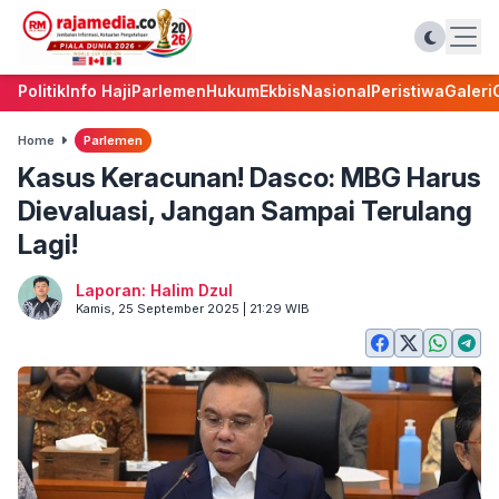
Politik
Info Haji
Parlemen
Hukum
Ekbis
Nasional
Peristiwa
Galeri
Home
Parlemen
Kasus Keracunan! Dasco: MBG Harus
Dievaluasi, Jangan Sampai Terulang
Lagi!
Laporan: Halim Dzul
Kamis, 25 September 2025 | 21:29 WIB