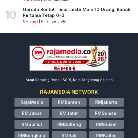
Garuda Buntu! Timor Leste Main 10 Orang, Babak
10
Pertama Tetap 0-0
Olahraga
| 6 hari yang lalu
Bumi Serpong Damai (BSD), Kota Tangerang Selatan
RAJAMEDIA NETWORK
RajaMedia
RMBanten
RMjakarta
RMJabar
RMJatim
RMSumsel
RMSumut
RMSulteng
RMSulsel
RMBengkulu
RMBali
RMKaltim