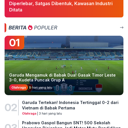
Diperlebar, Satgas Dibentuk, Kawasan Industri
Ditata
BERITA
POPULER
01
Garuda Mengamuk di Babak Dua! Gasak Timor Leste
3-0, Kudeta Puncak Grup A
Olahraga
6 hari yang lalu
Garuda Tertekan! Indonesia Tertinggal 0-2 dari
02
Vietnam di Babak Pertama
Olahraga
| 3 hari yang lalu
Prabowo Gaspol Bangun SNT! 500 Sekolah
03