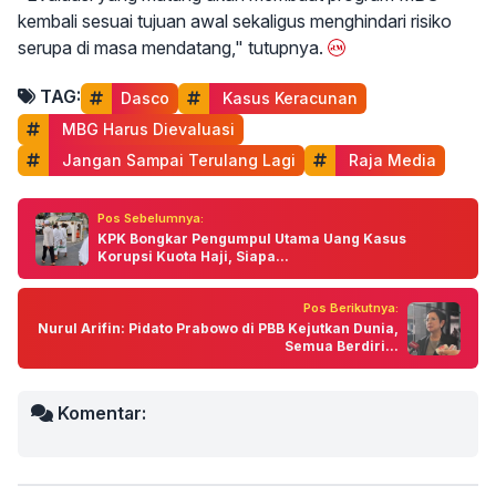
kembali sesuai tujuan awal sekaligus menghindari risiko
serupa di masa mendatang," tutupnya.
TAG:
Dasco
 Kasus Keracunan
 MBG Harus Dievaluasi
 Jangan Sampai Terulang Lagi
 Raja Media
Pos Sebelumnya:
KPK Bongkar Pengumpul Utama Uang Kasus
Korupsi Kuota Haji, Siapa...
Pos Berikutnya:
Nurul Arifin: Pidato Prabowo di PBB Kejutkan Dunia,
Semua Berdiri...
Komentar: