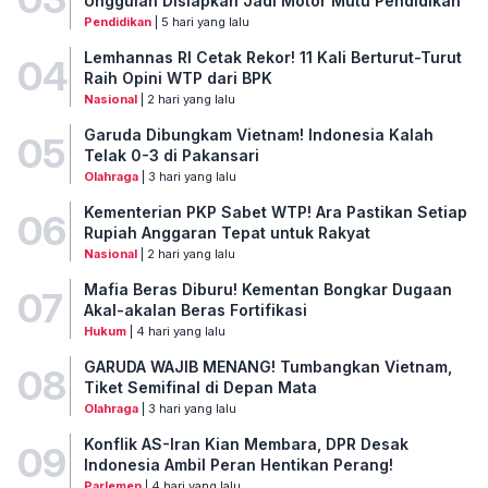
Unggulan Disiapkan Jadi Motor Mutu Pendidikan
Pendidikan
| 5 hari yang lalu
Lemhannas RI Cetak Rekor! 11 Kali Berturut-Turut
04
Raih Opini WTP dari BPK
Nasional
| 2 hari yang lalu
Garuda Dibungkam Vietnam! Indonesia Kalah
05
Telak 0-3 di Pakansari
Olahraga
| 3 hari yang lalu
Kementerian PKP Sabet WTP! Ara Pastikan Setiap
06
Rupiah Anggaran Tepat untuk Rakyat
Nasional
| 2 hari yang lalu
Mafia Beras Diburu! Kementan Bongkar Dugaan
07
Akal-akalan Beras Fortifikasi
Hukum
| 4 hari yang lalu
GARUDA WAJIB MENANG! Tumbangkan Vietnam,
08
Tiket Semifinal di Depan Mata
Olahraga
| 3 hari yang lalu
Konflik AS-Iran Kian Membara, DPR Desak
09
Indonesia Ambil Peran Hentikan Perang!
Parlemen
| 4 hari yang lalu