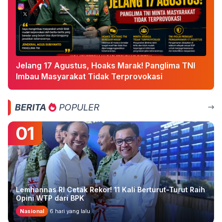
Jelang 17 Agustus, Hoaks Marak! Panglima TNI
Imbau Masyarakat Tidak Terprovokasi
BERITA
POPULER
01
Lemhannas RI Cetak Rekor! 11 Kali Berturut-Turut Raih
Opini WTP dari BPK
Nasional
6 hari yang lalu