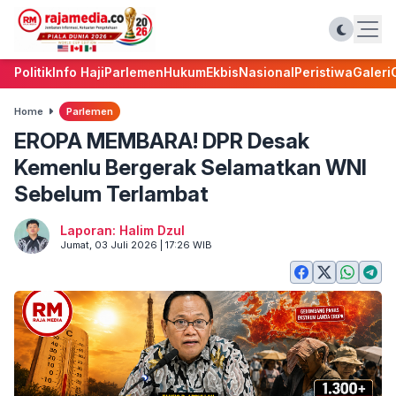
Politik
Info Haji
Parlemen
Hukum
Ekbis
Nasional
Peristiwa
Galeri
Home
Parlemen
EROPA MEMBARA! DPR Desak
Kemenlu Bergerak Selamatkan WNI
Sebelum Terlambat
Laporan: Halim Dzul
Jumat, 03 Juli 2026 | 17:26 WIB