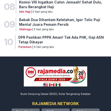
Komisi VIII Ingatkan Calon Jemaah! Sehat Dulu,
08
Baru Berangkat Haji
Info Haji
| 5 hari yang lalu
Babak Dua Dihantam Kelelahan, Igor Tolic Puji
09
Mental Juara Pemain Persib
Olahraga
| 5 hari yang lalu
DPR Pastikan PPPK Aman! Tak Ada PHK, Gaji ASN
10
Tetap Dibayar
Parlemen
| 6 hari yang lalu
Bumi Serpong Damai (BSD), Kota Tangerang Selatan
RAJAMEDIA NETWORK