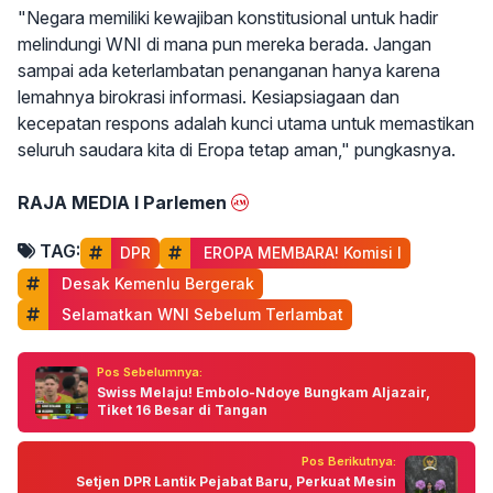
"Negara memiliki kewajiban konstitusional untuk hadir
melindungi WNI di mana pun mereka berada. Jangan
sampai ada keterlambatan penanganan hanya karena
lemahnya birokrasi informasi. Kesiapsiagaan dan
kecepatan respons adalah kunci utama untuk memastikan
seluruh saudara kita di Eropa tetap aman," pungkasnya.
RAJA MEDIA I Parlemen
TAG:
DPR
 EROPA MEMBARA! Komisi I
 Desak Kemenlu Bergerak
 Selamatkan WNI Sebelum Terlambat
Pos Sebelumnya:
Swiss Melaju! Embolo-Ndoye Bungkam Aljazair,
Tiket 16 Besar di Tangan
Pos Berikutnya:
Setjen DPR Lantik Pejabat Baru, Perkuat Mesin