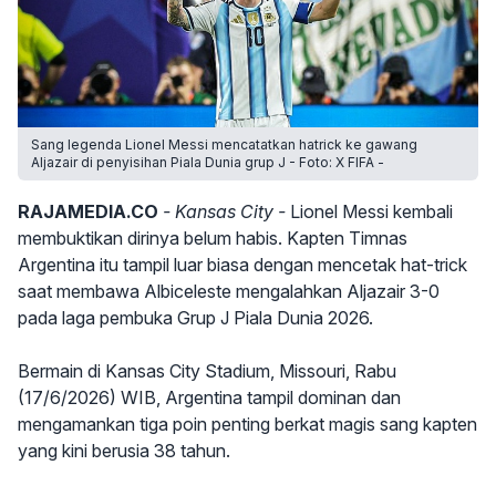
Sang legenda Lionel Messi mencatatkan hatrick ke gawang
Aljazair di penyisihan Piala Dunia grup J - Foto: X FIFA -
RAJAMEDIA.CO
- Kansas City -
Lionel Messi kembali
membuktikan dirinya belum habis. Kapten Timnas
Argentina itu tampil luar biasa dengan mencetak hat-trick
saat membawa Albiceleste mengalahkan Aljazair 3-0
pada laga pembuka Grup J Piala Dunia 2026.
Bermain di Kansas City Stadium, Missouri, Rabu
(17/6/2026) WIB, Argentina tampil dominan dan
mengamankan tiga poin penting berkat magis sang kapten
yang kini berusia 38 tahun.