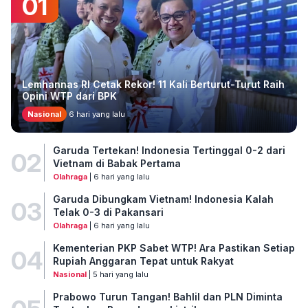
01
Lemhannas RI Cetak Rekor! 11 Kali Berturut-Turut Raih
Opini WTP dari BPK
Nasional
6 hari yang lalu
Garuda Tertekan! Indonesia Tertinggal 0-2 dari
02
Vietnam di Babak Pertama
Olahraga
| 6 hari yang lalu
Garuda Dibungkam Vietnam! Indonesia Kalah
03
Telak 0-3 di Pakansari
Olahraga
| 6 hari yang lalu
Kementerian PKP Sabet WTP! Ara Pastikan Setiap
04
Rupiah Anggaran Tepat untuk Rakyat
Nasional
| 5 hari yang lalu
Prabowo Turun Tangan! Bahlil dan PLN Diminta