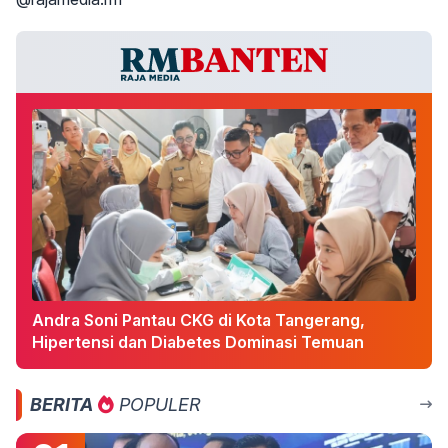
Andra Soni Pantau CKG di Kota Tangerang,
Hipertensi dan Diabetes Dominasi Temuan
BERITA
POPULER