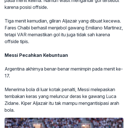
pada menit kelima. Namun wasit menganulir gol tersebut
karena posisi offside.
Tiga menit kemudian, giliran Aljazair yang dibuat kecewa.
Fares Chaibi berhasil menjebol gawang Emiliano Martinez,
tetapi VAR memastikan gol itu juga tidak sah karena
offside tipis.
Messi Pecahkan Kebuntuan
Argentina akhirnya benar-benar memimpin pada menit ke-
17.
Menerima bola di luar kotak penalti, Messi melepaskan
tembakan keras yang meluncur deras ke gawang Luca
Zidane. Kiper Aljazair itu tak mampu mengantisipasi arah
bola.