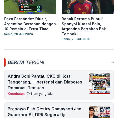
Enzo Fernández Diusir,
Babak Pertama Buntu!
Argentina Bertahan dengan
Spanyol Kuasai Bola,
10 Pemain di Extra Time
Argentina Bertahan Bak
Tembok
Senin, 20 Juli 2026
Senin, 20 Juli 2026
BERITA
TERKINI
Andra Soni Pantau CKG di Kota
Tangerang, Hipertensi dan Diabetes
Dominasi Temuan
Kesehatan
1 jam yang lalu
Prabowo Pilih Destry Damayanti Jadi
Gubernur BI, DPR Segera Uji