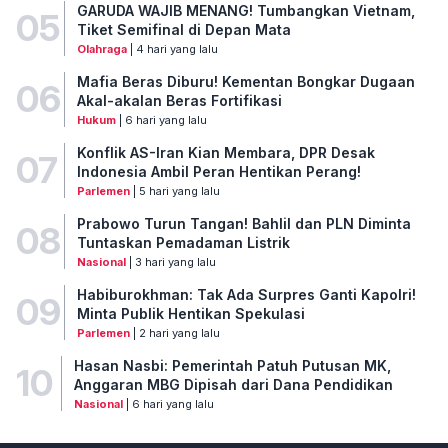
GARUDA WAJIB MENANG! Tumbangkan Vietnam,
05
Tiket Semifinal di Depan Mata
Olahraga
| 4 hari yang lalu
Mafia Beras Diburu! Kementan Bongkar Dugaan
06
Akal-akalan Beras Fortifikasi
Hukum
| 6 hari yang lalu
Konflik AS-Iran Kian Membara, DPR Desak
07
Indonesia Ambil Peran Hentikan Perang!
Parlemen
| 5 hari yang lalu
Prabowo Turun Tangan! Bahlil dan PLN Diminta
08
Tuntaskan Pemadaman Listrik
Nasional
| 3 hari yang lalu
Habiburokhman: Tak Ada Surpres Ganti Kapolri!
09
Minta Publik Hentikan Spekulasi
Parlemen
| 2 hari yang lalu
Hasan Nasbi: Pemerintah Patuh Putusan MK,
10
Anggaran MBG Dipisah dari Dana Pendidikan
Nasional
| 6 hari yang lalu