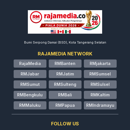
Bumi Serpong Damai (BSD), Kota Tangerang Selatan
RAJAMEDIA NETWORK
RajaMedia
RMBanten
RMjakarta
RMJabar
RMJatim
RMSumsel
RMSumut
RMSulteng
RMSulsel
RMBengkulu
RMBali
RMKaltim
RMMaluku
RMPapua
RMIndramayu
FOLLOW US