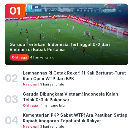
01
Garuda Tertekan! Indonesia Tertinggal 0-2 dari
Vietnam di Babak Pertama
Olahraga
4 hari yang lalu
Lemhannas RI Cetak Rekor! 11 Kali Berturut-Turut
02
Raih Opini WTP dari BPK
Nasional
| 3 hari yang lalu
Garuda Dibungkam Vietnam! Indonesia Kalah
03
Telak 0-3 di Pakansari
Olahraga
| 4 hari yang lalu
Kementerian PKP Sabet WTP! Ara Pastikan Setiap
04
Rupiah Anggaran Tepat untuk Rakyat
Nasional
| 3 hari yang lalu