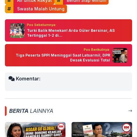
 Air untuk Rakyat
 Belum Siap Minum
 Swasta Malah Untung
Pos Sebelumnya:
Turki Balik Menekan! Arda Güler Bersinar, AS
Tertinggal 1-2 di...
Pos Berikutnya:
Tiga Peserta SPPI Meninggal Saat Latsarmil, DPR
Desak Evaluasi Total
Komentar:
BERITA
LAINNYA