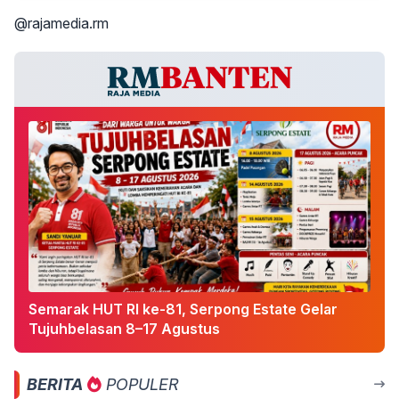
@rajamedia.rm
Semarak HUT RI ke-81, Serpong Estate Gelar
Tujuhbelasan 8–17 Agustus
BERITA
POPULER