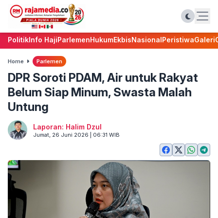
Politik
Info Haji
Parlemen
Hukum
Ekbis
Nasional
Peristiwa
Galeri
Home
Parlemen
DPR Soroti PDAM, Air untuk Rakyat
Belum Siap Minum, Swasta Malah
Untung
Laporan: Halim Dzul
Jumat, 26 Juni 2026 | 06:31 WIB