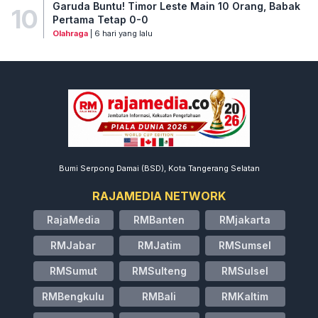
Garuda Buntu! Timor Leste Main 10 Orang, Babak
10
Pertama Tetap 0-0
Olahraga
| 6 hari yang lalu
Bumi Serpong Damai (BSD), Kota Tangerang Selatan
RAJAMEDIA NETWORK
RajaMedia
RMBanten
RMjakarta
RMJabar
RMJatim
RMSumsel
RMSumut
RMSulteng
RMSulsel
RMBengkulu
RMBali
RMKaltim