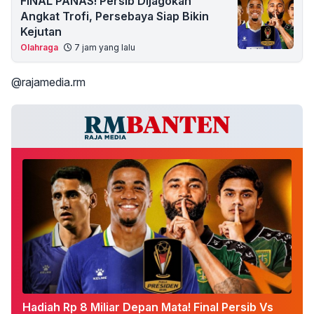
FINAL PANAS! Persib Dijagokan
Angkat Trofi, Persebaya Siap Bikin
Kejutan
Olahraga
7 jam yang lalu
@rajamedia.rm
Hadiah Rp 8 Miliar Depan Mata! Final Persib Vs