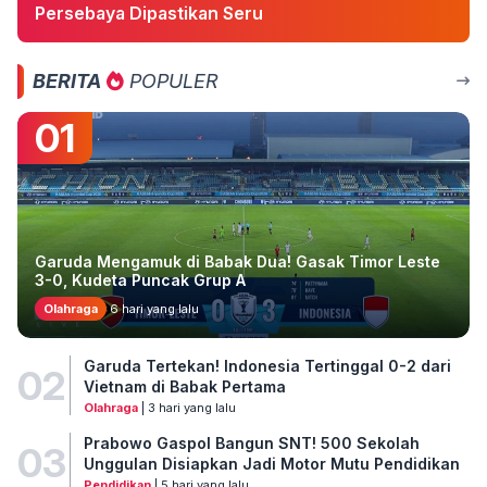
Persebaya Dipastikan Seru
BERITA
POPULER
01
Garuda Mengamuk di Babak Dua! Gasak Timor Leste
3-0, Kudeta Puncak Grup A
Olahraga
6 hari yang lalu
Garuda Tertekan! Indonesia Tertinggal 0-2 dari
02
Vietnam di Babak Pertama
Olahraga
| 3 hari yang lalu
Prabowo Gaspol Bangun SNT! 500 Sekolah
03
Unggulan Disiapkan Jadi Motor Mutu Pendidikan
Pendidikan
| 5 hari yang lalu