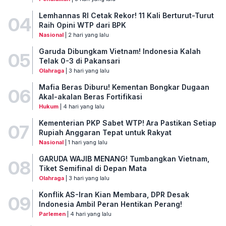
Lemhannas RI Cetak Rekor! 11 Kali Berturut-Turut
04
Raih Opini WTP dari BPK
Nasional
| 2 hari yang lalu
Garuda Dibungkam Vietnam! Indonesia Kalah
05
Telak 0-3 di Pakansari
Olahraga
| 3 hari yang lalu
Mafia Beras Diburu! Kementan Bongkar Dugaan
06
Akal-akalan Beras Fortifikasi
Hukum
| 4 hari yang lalu
Kementerian PKP Sabet WTP! Ara Pastikan Setiap
07
Rupiah Anggaran Tepat untuk Rakyat
Nasional
| 1 hari yang lalu
GARUDA WAJIB MENANG! Tumbangkan Vietnam,
08
Tiket Semifinal di Depan Mata
Olahraga
| 3 hari yang lalu
Konflik AS-Iran Kian Membara, DPR Desak
09
Indonesia Ambil Peran Hentikan Perang!
Parlemen
| 4 hari yang lalu