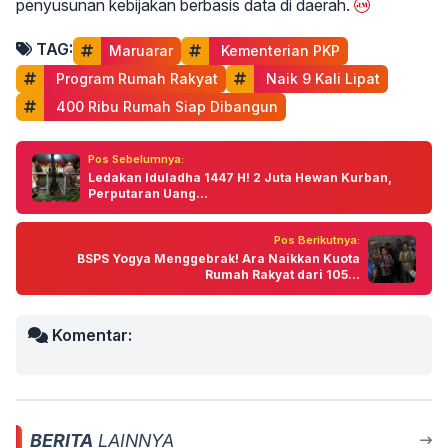
penyusunan kebijakan berbasis data di daerah.
TAG:
Maruarar
 Kementerian PKP
 Program Rumah Rakyat
 Naik 9 Kali Lipat
 400 Ribu Rumah Siap Dibangun
Pos Sebelumnya:
Ledakan Iduladha 1447 H! 2 Juta Hewan Kurban,
Perputaran Uang...
Pos Berikutnya:
BSPS Yogya Menggebrak! Ara Naikkan Kuota
Rumah Rakyat dari 105...
Komentar:
BERITA
LAINNYA