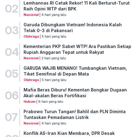
Lemhannas RI Cetak Rekor! 11 Kali Berturut-Turut
02
Raih Opini WTP dari BPK
Nasional
| 4 hari yang lalu
Garuda Dibungkam Vietnam! Indonesia Kalah
03
Telak 0-3 di Pakansari
Olahraga
| 5 hari yang lalu
Kementerian PKP Sabet WTP! Ara Pastikan Setiap
04
Rupiah Anggaran Tepat untuk Rakyat
Nasional
| 3 hari yang lalu
GARUDA WAJIB MENANG! Tumbangkan Vietnam,
05
Tiket Semifinal di Depan Mata
Olahraga
| 5 hari yang lalu
Mafia Beras Diburu! Kementan Bongkar Dugaan
06
Akal-akalan Beras Fortifikasi
Hukum
| 6 hari yang lalu
Prabowo Turun Tangan! Bahlil dan PLN Diminta
07
Tuntaskan Pemadaman Listrik
Nasional
| 4 hari yang lalu
Konflik AS-Iran Kian Membara, DPR Desak