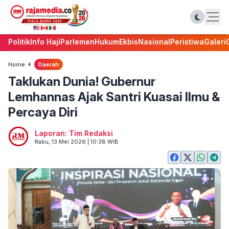
Politik
Info Haji
Parlemen
Hukum
Ekbis
Nasional
Peristiwa
Galeri
Home
Daerah
Taklukan Dunia! Gubernur
Lemhannas Ajak Santri Kuasai Ilmu &
Percaya Diri
Laporan: Tim Redaksi
Rabu, 13 Mei 2026 | 10:38 WIB