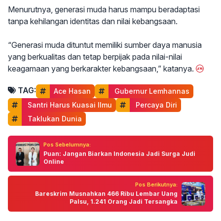
Menurutnya, generasi muda harus mampu beradaptasi
tanpa kehilangan identitas dan nilai kebangsaan.
“Generasi muda dituntut memiliki sumber daya manusia
yang berkualitas dan tetap berpijak pada nilai-nilai
keagamaan yang berkarakter kebangsaan,” katanya.
TAG:
Ace Hasan
 Gubernur Lemhannas
 Santri Harus Kuasai Ilmu
 Percaya Diri
 Taklukan Dunia
Pos Sebelumnya:
Puan: Jangan Biarkan Indonesia Jadi Surga Judi
Online
Pos Berikutnya:
Bareskrim Musnahkan 466 Ribu Lembar Uang
Palsu, 1.241 Orang Jadi Tersangka