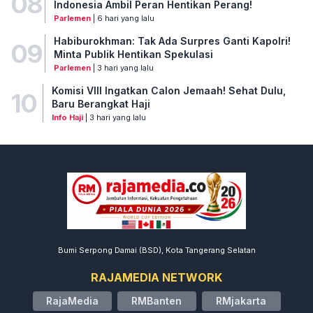
08
Indonesia Ambil Peran Hentikan Perang!
Parlemen
| 6 hari yang lalu
Habiburokhman: Tak Ada Surpres Ganti Kapolri!
09
Minta Publik Hentikan Spekulasi
Parlemen
| 3 hari yang lalu
Komisi VIII Ingatkan Calon Jemaah! Sehat Dulu,
10
Baru Berangkat Haji
Info Haji
| 3 hari yang lalu
Bumi Serpong Damai (BSD), Kota Tangerang Selatan
RAJAMEDIA NETWORK
RajaMedia
RMBanten
RMjakarta