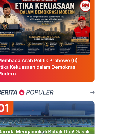
Membaca Arah Politik Prabowo (6):
Etika Kekuasaan dalam Demokrasi
Modern
BERITA
POPULER
01
Garuda Mengamuk di Babak Dua! Gasak