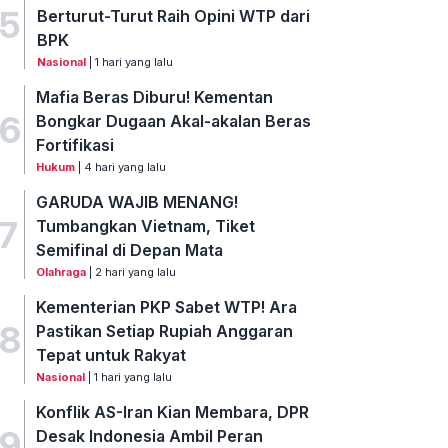
5
Berturut-Turut Raih Opini WTP dari
BPK
Nasional
| 1 hari yang lalu
Mafia Beras Diburu! Kementan
6
Bongkar Dugaan Akal-akalan Beras
Fortifikasi
Hukum
| 4 hari yang lalu
GARUDA WAJIB MENANG!
7
Tumbangkan Vietnam, Tiket
Semifinal di Depan Mata
Olahraga
| 2 hari yang lalu
Kementerian PKP Sabet WTP! Ara
8
Pastikan Setiap Rupiah Anggaran
Tepat untuk Rakyat
Nasional
| 1 hari yang lalu
Konflik AS-Iran Kian Membara, DPR
9
Desak Indonesia Ambil Peran