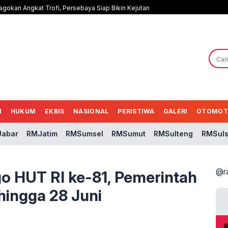
agokan Angkat Trofi, Persebaya Siap Bikin Kejutan
N
HUKUM
EKBIS
NASIONAL
PERISTIWA
GALERI
OTOMOT
abar
RMJatim
RMSumsel
RMSumut
RMSulteng
RMSuls
@r
go HUT RI ke-81, Pemerintah
hingga 28 Juni