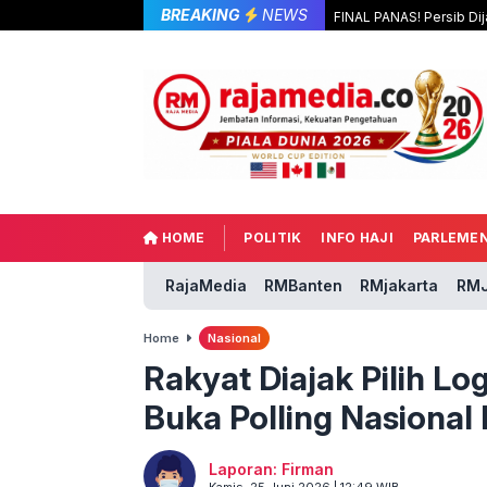
BREAKING
NEWS
FINAL PANAS! Persib Dij
HOME
POLITIK
INFO HAJI
PARLEME
RajaMedia
RMBanten
RMjakarta
RMJ
Home
Nasional
Rakyat Diajak Pilih Lo
Buka Polling Nasional 
Laporan: Firman
Kamis, 25 Juni 2026 | 12:49 WIB