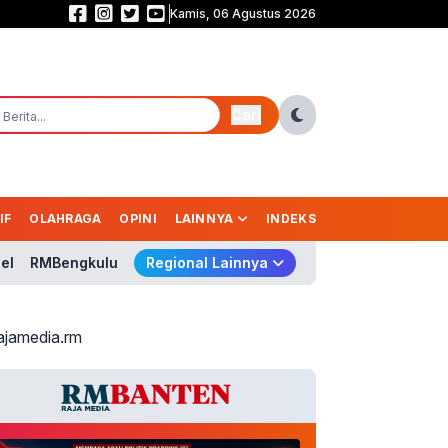
Kamis, 06 Agustus 2026
Membaca Arah Politik Prabowo (6): Etika Kekuasaan dalam Demokrasi Mo
Cari
IF
OLAHRAGA
OPINI
LAINNYA
INDEKS
el
RMBengkulu
Regional Lainnya
ajamedia.rm