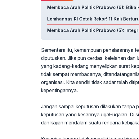
Membaca Arah Politik Prabowo (6): Etik
Lemhannas RI Cetak Rekor! 11 Kali Bertur
Membaca Arah Politik Prabowo (5): Integ
Sementara itu, kemampuan penalarannya te
diputuskan. Jika pun cerdas, kelelahan dan l
yang kadang-kadang menyelipkan surat kepu
tidak sempat membacanya, ditandatanganilah.
organisasi. Kita sendiri tidak sadar telah 
kepentingannya.
Jangan sampai keputusan dilakukan tanpa pe
keputusan yang kesannya ugal-ugalan. Di si
dan kajian mendalam suatu rencana kebijak
Kesepian karena tidak memiliki teman bicara 