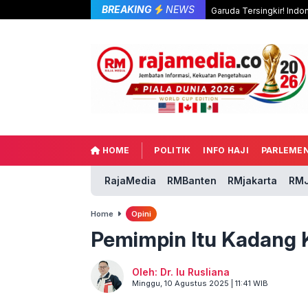
BREAKING
NEWS
Garuda Tersingkir! Indo
HOME
POLITIK
INFO HAJI
PARLEME
RajaMedia
RMBanten
RMjakarta
RMJ
Home
Opini
Pemimpin Itu Kadang 
Oleh: Dr. Iu Rusliana
Minggu, 10 Agustus 2025 | 11:41 WIB