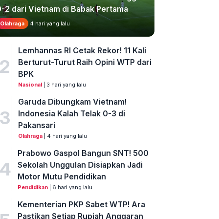
0-2 dari Vietnam di Babak Pertama
Olahraga
4 hari yang lalu
Lemhannas RI Cetak Rekor! 11 Kali
2
Berturut-Turut Raih Opini WTP dari
BPK
Nasional
| 3 hari yang lalu
Garuda Dibungkam Vietnam!
3
Indonesia Kalah Telak 0-3 di
Pakansari
Olahraga
| 4 hari yang lalu
Prabowo Gaspol Bangun SNT! 500
4
Sekolah Unggulan Disiapkan Jadi
Motor Mutu Pendidikan
Pendidikan
| 6 hari yang lalu
Kementerian PKP Sabet WTP! Ara
Pastikan Setiap Rupiah Anggaran