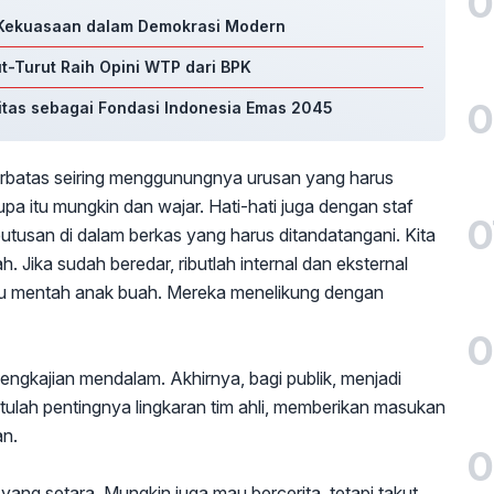
0
a Kekuasaan dalam Demokrasi Modern
ut-Turut Raih Opini WTP dari BPK
0
ritas sebagai Fondasi Indonesia Emas 2045
rbatas seiring menggunungnya urusan yang harus
upa itu mungkin dan wajar. Hati-hati juga dengan staf
0
tusan di dalam berkas yang harus ditandatangani. Kita
 Jika sudah beredar, ributlah internal dan eksternal
ditipu mentah anak buah. Mereka menelikung dengan
0
ngkajian mendalam. Akhirnya, bagi publik, menjadi
tulah pentingnya lingkaran tim ahli, memberikan masukan
an.
0
yang setara. Mungkin juga mau bercerita, tetapi takut