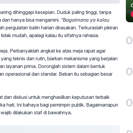
ring dihinggapi kesepian. Duduk paling tinggi, tanpa
ta dan hanya bisa mengamini.
“Bagaimana ya kalau
ah pergulatan batin harian dirasakan. Terkuraslah pikiran
idak mudah, apalagi kalau itu sifatnya rahasia.
0
eja. Perbanyaklah angkat ke atas meja rapat agar
yang teknis dan rutin, biarkan mekanisme yang berjalan
n layanan prima. Doronglah sistem dalam bentuk
0
n operasional dan standar. Beban itu sebagian besar
bat dan diskusi untuk menghasilkan keputusan terbaik
0
esuka hati. Ini bahaya bagi pemimpin publik. Bagaimanapun
wajib dilakukan staf di bawahnya.