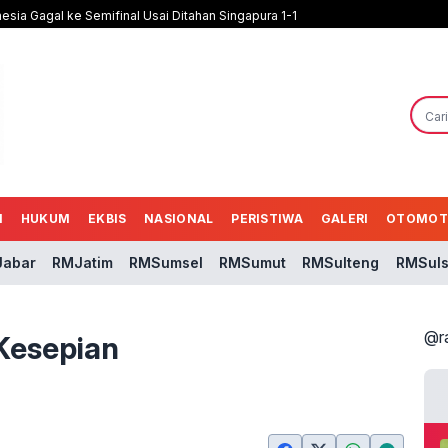
nesia Gagal ke Semifinal Usai Ditahan Singapura 1-1
N
HUKUM
EKBIS
NASIONAL
PERISTIWA
GALERI
OTOMOT
abar
RMJatim
RMSumsel
RMSumut
RMSulteng
RMSuls
@r
Kesepian