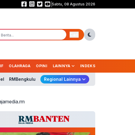
Sabtu, 08 Agustus 2026
Babak Pertama Garuda Masih Buntu! Indonesia Vs Singapura 0-0
Cari
IF
OLAHRAGA
OPINI
LAINNYA
INDEKS
el
RMBengkulu
Regional Lainnya
ajamedia.rm