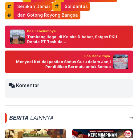
 Serukan Damai
 Solidaritas
 dan Gotong Royong Bangsa
Pos Sebelumnya:
Tambang Ilegal di Kolaka Dibabat, Satgas PKH
Denda PT Toshida...
Pos Berikutnya:
Menyoal Ketidakpastian Status Guru dalam Janji
Pendidikan Bermutu untuk Semua
Komentar:
BERITA
LAINNYA