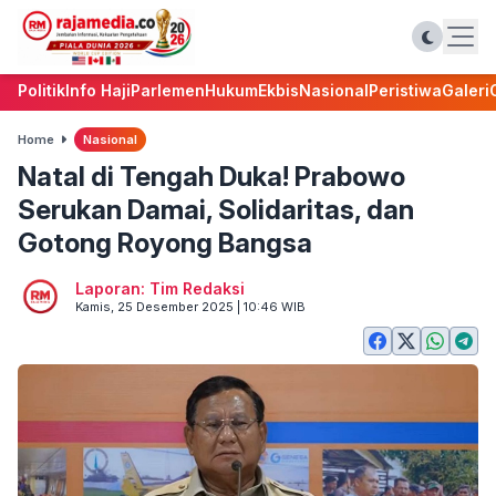
Politik
Info Haji
Parlemen
Hukum
Ekbis
Nasional
Peristiwa
Galeri
Home
Nasional
Natal di Tengah Duka! Prabowo
Serukan Damai, Solidaritas, dan
Gotong Royong Bangsa
Laporan: Tim Redaksi
Kamis, 25 Desember 2025 | 10:46 WIB