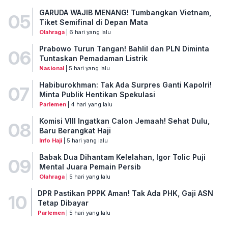
GARUDA WAJIB MENANG! Tumbangkan Vietnam,
05
Tiket Semifinal di Depan Mata
Olahraga
| 6 hari yang lalu
Prabowo Turun Tangan! Bahlil dan PLN Diminta
06
Tuntaskan Pemadaman Listrik
Nasional
| 5 hari yang lalu
Habiburokhman: Tak Ada Surpres Ganti Kapolri!
07
Minta Publik Hentikan Spekulasi
Parlemen
| 4 hari yang lalu
Komisi VIII Ingatkan Calon Jemaah! Sehat Dulu,
08
Baru Berangkat Haji
Info Haji
| 5 hari yang lalu
Babak Dua Dihantam Kelelahan, Igor Tolic Puji
09
Mental Juara Pemain Persib
Olahraga
| 5 hari yang lalu
DPR Pastikan PPPK Aman! Tak Ada PHK, Gaji ASN
10
Tetap Dibayar
Parlemen
| 5 hari yang lalu