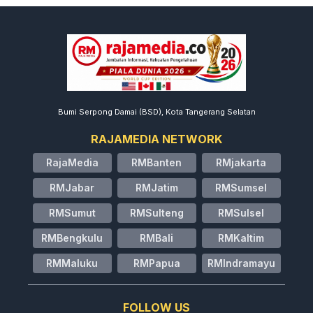
Bumi Serpong Damai (BSD), Kota Tangerang Selatan
RAJAMEDIA NETWORK
RajaMedia
RMBanten
RMjakarta
RMJabar
RMJatim
RMSumsel
RMSumut
RMSulteng
RMSulsel
RMBengkulu
RMBali
RMKaltim
RMMaluku
RMPapua
RMIndramayu
FOLLOW US