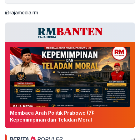
@rajamedia.rm
Membaca Arah Politik Prabowo (7):
Kepemimpinan dan Teladan Moral
BERITA
POPULER