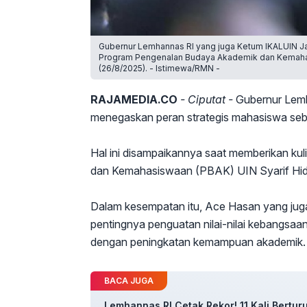
Gubernur Lemhannas RI yang juga Ketum IKALUIN J
Program Pengenalan Budaya Akademik dan Kemahasis
(26/8/2025). - Istimewa/RMN -
RAJAMEDIA.CO
- Ciputat -
Gubernur Lemha
menegaskan peran strategis mahasiswa se
Hal ini disampaikannya saat memberikan 
dan Kemahasiswaan (PBAK) UIN Syarif Hida
Dalam kesempatan itu, Ace Hasan yang ju
pentingnya penguatan nilai-nilai kebangsaan
dengan peningkatan kemampuan akademik.
BACA JUGA
Lemhannas RI Cetak Rekor! 11 Kali Bertur