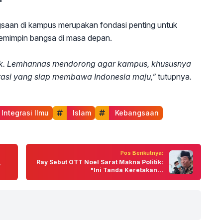
gsaan di kampus merupakan fondasi penting untuk
emimpin bangsa di masa depan.
sok. Lemhannas mendorong agar kampus, khususnya
erasi yang siap membawa Indonesia maju,”
tutupnya.
 Integrasi Ilmu
 Islam
 Kebangsaan
Pos Berikutnya:
,
Ray Sebut OTT Noel Sarat Makna Politik:
"Ini Tanda Keretakan...