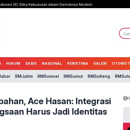
rabowo (6): Etika Kekuasaan dalam Demokrasi Modern
N
HUKUM
EKBIS
NASIONAL
PERISTIWA
GALERI
OTOMOT
abar
RMJatim
RMSumsel
RMSumut
RMSulteng
RMSuls
@r
ahan, Ace Hasan: Integrasi
gsaan Harus Jadi Identitas