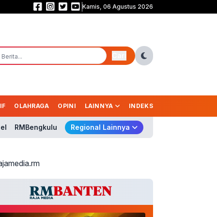
Kamis, 06 Agustus 2026
Komisi I DPR Desak Putus Aliran Dana Judi Online! Nico: Jangan Cuma Bloki
Cari
IF
OLAHRAGA
OPINI
LAINNYA
INDEKS
el
RMBengkulu
Regional Lainnya
ajamedia.rm