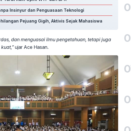
0
Tanpa Insinyur dan Penguasaan Teknologi
ehilangan Pejuang Gigih, Aktivis Sejak Mahasiswa
0
erdas, dan menguasai ilmu pengetahuan, tetapi juga
 kuat,”
ujar Ace Hasan.
0
0
0