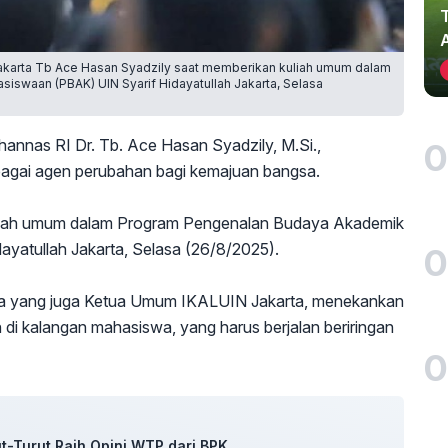
akarta Tb Ace Hasan Syadzily saat memberikan kuliah umum dalam
waan (PBAK) UIN Syarif Hidayatullah Jakarta, Selasa
nnas RI Dr. Tb. Ace Hasan Syadzily, M.Si.,
0
bagai agen perubahan bagi kemajuan bangsa.
kuliah umum dalam Program Pengenalan Budaya Akademik
yatullah Jakarta, Selasa (26/8/2025).
0
ga yang juga Ketua Umum IKALUIN Jakarta, menekankan
 di kalangan mahasiswa, yang harus berjalan beriringan
0
ut-Turut Raih Opini WTP dari BPK