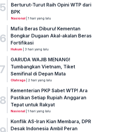
5
Berturut-Turut Raih Opini WTP dari
BPK
Nasional
| 1 hari yang lalu
Mafia Beras Diburu! Kementan
6
Bongkar Dugaan Akal-akalan Beras
Fortifikasi
Hukum
| 3 hari yang lalu
GARUDA WAJIB MENANG!
7
Tumbangkan Vietnam, Tiket
Semifinal di Depan Mata
Olahraga
| 2 hari yang lalu
Kementerian PKP Sabet WTP! Ara
8
Pastikan Setiap Rupiah Anggaran
Tepat untuk Rakyat
Nasional
| 1 hari yang lalu
Konflik AS-Iran Kian Membara, DPR
9
Desak Indonesia Ambil Peran