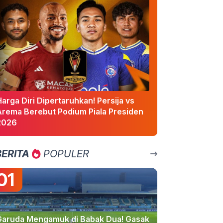
arga Diri Dipertaruhkan! Persija vs
Arema Berebut Podium Piala Presiden
2026
BERITA
POPULER
01
Garuda Mengamuk di Babak Dua! Gasak