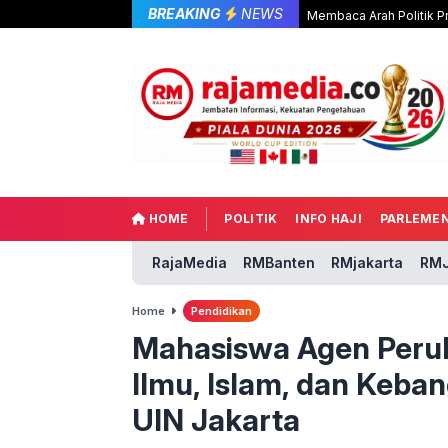
BREAKING
NEWS
Membaca Arah Politik P
HOME
POLITIK
INFO HAJI
PARLEME
RajaMedia
RMBanten
RMjakarta
RMJ
Home
Pendidikan
Mahasiswa Agen Perub
Ilmu, Islam, dan Keban
UIN Jakarta