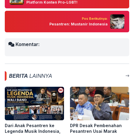
Platform Konten Pro-LGBT!
Pos Berikutnya:
Pesantren: Mustanir Indonesia
Komentar:
BERITA
LAINNYA
Dari Anak Pesantren ke
DPR Desak Pembenahan
Legenda Musik Indonesia,
Pesantren Usai Marak