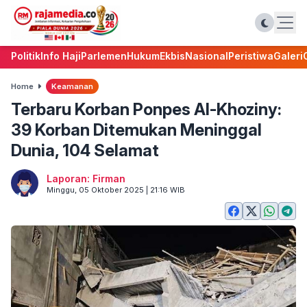
Politik
Info Haji
Parlemen
Hukum
Ekbis
Nasional
Peristiwa
Galeri
Home
Keamanan
Terbaru Korban Ponpes Al-Khoziny:
39 Korban Ditemukan Meninggal
Dunia, 104 Selamat
Laporan: Firman
Minggu, 05 Oktober 2025 | 21:16 WIB