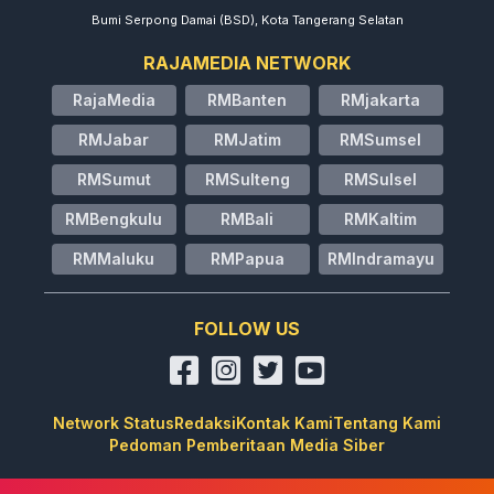
Bumi Serpong Damai (BSD), Kota Tangerang Selatan
RAJAMEDIA NETWORK
RajaMedia
RMBanten
RMjakarta
RMJabar
RMJatim
RMSumsel
RMSumut
RMSulteng
RMSulsel
RMBengkulu
RMBali
RMKaltim
RMMaluku
RMPapua
RMIndramayu
FOLLOW US
Network Status
Redaksi
Kontak Kami
Tentang Kami
Pedoman Pemberitaan Media Siber