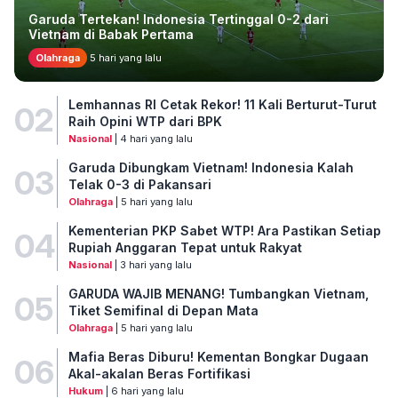
Garuda Tertekan! Indonesia Tertinggal 0-2 dari
Vietnam di Babak Pertama
Olahraga
5 hari yang lalu
Lemhannas RI Cetak Rekor! 11 Kali Berturut-Turut
02
Raih Opini WTP dari BPK
Nasional
| 4 hari yang lalu
Garuda Dibungkam Vietnam! Indonesia Kalah
03
Telak 0-3 di Pakansari
Olahraga
| 5 hari yang lalu
Kementerian PKP Sabet WTP! Ara Pastikan Setiap
04
Rupiah Anggaran Tepat untuk Rakyat
Nasional
| 3 hari yang lalu
GARUDA WAJIB MENANG! Tumbangkan Vietnam,
05
Tiket Semifinal di Depan Mata
Olahraga
| 5 hari yang lalu
Mafia Beras Diburu! Kementan Bongkar Dugaan
06
Akal-akalan Beras Fortifikasi
Hukum
| 6 hari yang lalu