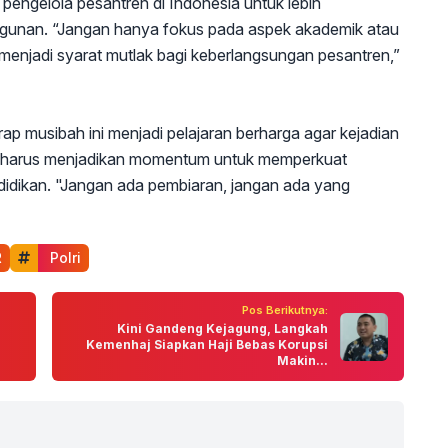
pengelola pesantren di Indonesia untuk lebih
ngunan. “Jangan hanya fokus pada aspek akademik atau
menjadi syarat mutlak bagi keberlangsungan pesantren,”
p musibah ini menjadi pelajaran berharga agar kejadian
nya, harus menjadikan momentum untuk memperkuat
idikan. "Jangan ada pembiaran, jangan ada yang
R
 Polri
Pos Berikutnya:
Kini Gandeng Kejagung, Langkah
Kemenhaj Siapkan Haji Bebas Korupsi
Makin...