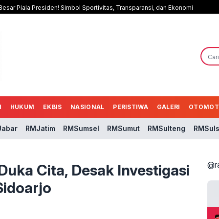
esar Piala Presiden! Simbol Sportivitas, Transparansi, dan Ekonomi
N
HUKUM
EKBIS
NASIONAL
PERISTIWA
GALERI
OTOMOT
abar
RMJatim
RMSumsel
RMSumut
RMSulteng
RMSuls
@r
Duka Cita, Desak Investigasi
idoarjo