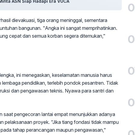
i Minta ASN Siap Hadapi Era VUCA
0
rhasil dievakuasi, tiga orang meninggal, sementara
eruntuhan bangunan. "Angka ini sangat memprihatinkan.
0
gsung cepat dan semua korban segera ditemukan,"
0
lengka, ini menegaskan, keselamatan manusia harus
 lembaga pendidikan, terlebih pondok pesantren. Tidak
ruksi dan pengawasan teknis. Nyawa para santri dan
0
an saat pengecoran lantai empat menunjukkan adanya
 pelaksanaan proyek. "Jika tiang fondasi tidak mampu
us pada tahap perancangan maupun pengawasan,"
0