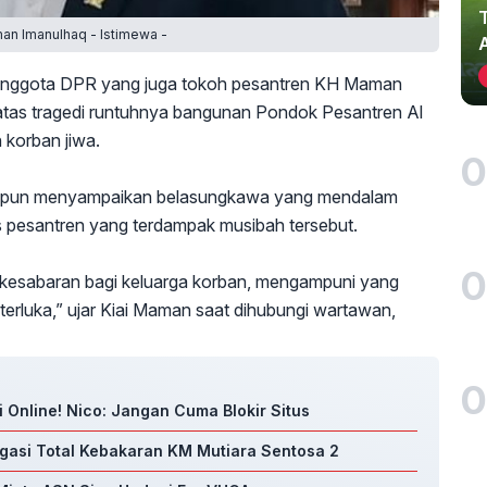
an Imanulhaq - Istimewa -
nggota DPR yang juga tokoh pesantren KH Maman
tas tragedi runtuhnya bangunan Pondok Pesantren Al
 korban jiwa.
0
ni pun menyampaikan belasungkawa yang mendalam
as pesantren yang terdampak musibah tersebut.
0
kesabaran bagi keluarga korban, mengampuni yang
erluka,” ujar Kiai Maman saat dihubungi wartawan,
0
i Online! Nico: Jangan Cuma Blokir Situs
gasi Total Kebakaran KM Mutiara Sentosa 2