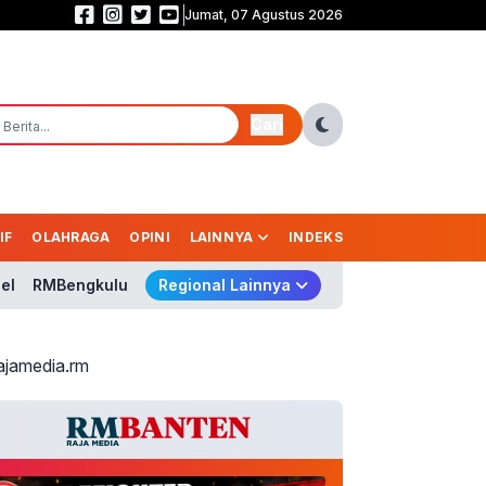
Jumat, 07 Agustus 2026
Geger! 995 Senjata Api Ditemukan di Sekolah, TB Hasanuddin: Usut Sampai
Cari
IF
OLAHRAGA
OPINI
LAINNYA
INDEKS
el
RMBengkulu
Regional Lainnya
ajamedia.rm