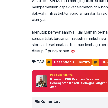
Selain itu, KH Maman mengingatkan seluruh 
memperhatikan aspek keselamatan fisik ba
dakwah. Infrastruktur yang aman dan layak 
ujarnya.
Menutup pernyataannya, Kiai Maman berhara
serupa tidak terulang. Tragedi ini, imbuh
standar keselamatan di semua lembaga pend
ditutupi," pungkasnya.
TAG:
Pesantren Al Khoziny
 DP
Pos Sebelumnya:
Komisi III DPR Respons Desakan
Pencopotan Kapolri Sebagai Langkah
Awal...
Komentar: