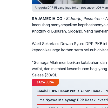
Anggota DPR RI yang juga tokoh pesantren .KH Mam
RAJAMEDIA.CO
-
Sidoarjo, Pesantren -
A
Imanulhaq menyampaikan keprihatinannya a
Khoziny di Buduran, Sidoarjo, yang menelan
Wakil Sekretaris Dewan Syuro DPP PKB i
kepada keluarga korban serta seluruh civit
"Semoga Allah memberikan ketabahan dan 
wafat, dan memberi kesembuhan bagi yang t
Selasa (30/9).
BACA JUGA
Komisi I DPR Desak Putus Aliran Dana Jud
Lima Nyawa Melayang! DPR Desak Investi