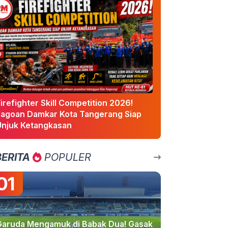
irefighter Skill Competition 2026!
Jagoan Damkar Kota Tangerang Siap
Unjuk Ketangkasan
BERITA
POPULER
01
Garuda Mengamuk di Babak Dua! Gasak