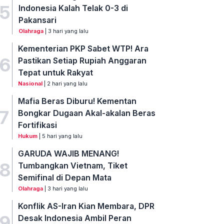
5
Indonesia Kalah Telak 0-3 di
Pakansari
Olahraga
| 3 hari yang lalu
Kementerian PKP Sabet WTP! Ara
6
Pastikan Setiap Rupiah Anggaran
Tepat untuk Rakyat
Nasional
| 2 hari yang lalu
Mafia Beras Diburu! Kementan
7
Bongkar Dugaan Akal-akalan Beras
Fortifikasi
Hukum
| 5 hari yang lalu
GARUDA WAJIB MENANG!
8
Tumbangkan Vietnam, Tiket
Semifinal di Depan Mata
Olahraga
| 3 hari yang lalu
Konflik AS-Iran Kian Membara, DPR
9
Desak Indonesia Ambil Peran