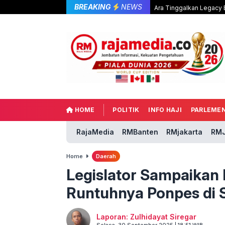
BREAKING
NEWS
Ara Tinggalkan Legacy B
HOME
POLITIK
INFO HAJI
PARLEME
RajaMedia
RMBanten
RMjakarta
RMJ
Home
Daerah
Legislator Sampaikan 
Runtuhnya Ponpes di S
Laporan: Zulhidayat Siregar
Selasa, 30 September 2025 | 18:51 WIB