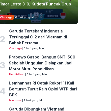
Timor Leste 3-0, Kudeta Puncak Grup
A
Olahraga
6 hari yang lalu
Garuda Tertekan! Indonesia
2
Tertinggal 0-2 dari Vietnam di
Babak Pertama
Olahraga
| 3 hari yang lalu
Prabowo Gaspol Bangun SNT! 500
3
Sekolah Unggulan Disiapkan Jadi
Motor Mutu Pendidikan
Pendidikan
| 6 hari yang lalu
Lemhannas RI Cetak Rekor! 11 Kali
4
Berturut-Turut Raih Opini WTP dari
BPK
Nasional
| 2 hari yang lalu
Garuda Dibungkam Vietnam!