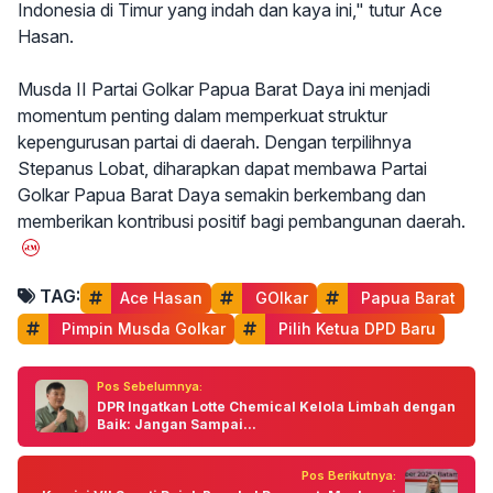
Indonesia di Timur yang indah dan kaya ini," tutur Ace
Hasan.
Musda II Partai Golkar Papua Barat Daya ini menjadi
momentum penting dalam memperkuat struktur
kepengurusan partai di daerah. Dengan terpilihnya
Stepanus Lobat, diharapkan dapat membawa Partai
Golkar Papua Barat Daya semakin berkembang dan
memberikan kontribusi positif bagi pembangunan daerah.
TAG:
Ace Hasan
 GOlkar
 Papua Barat
 Pimpin Musda Golkar
 Pilih Ketua DPD Baru
Pos Sebelumnya:
DPR Ingatkan Lotte Chemical Kelola Limbah dengan
Baik: Jangan Sampai...
Pos Berikutnya: