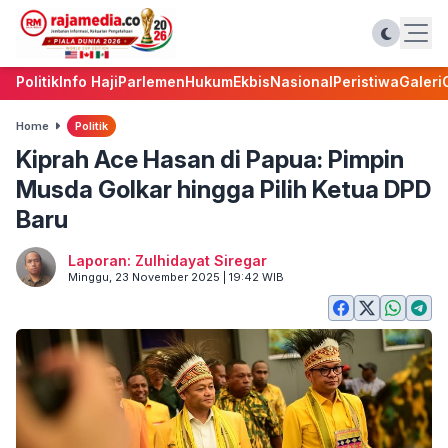
Politik
Info Haji
Parlemen
Hukum
Ekbis
Nasional
Peristiwa
Galeri
Home
Politik
Kiprah Ace Hasan di Papua: Pimpin
Musda Golkar hingga Pilih Ketua DPD
Baru
Laporan: Zulhidayat Siregar
Minggu, 23 November 2025 | 19:42 WIB