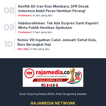
Konflik AS-Iran Kian Membara, DPR Desak
08
Indonesia Ambil Peran Hentikan Perang!
Parlemen
| 6 hari yang lalu
Habiburokhman: Tak Ada Surpres Ganti Kapolri!
09
Minta Publik Hentikan Spekulasi
Parlemen
| 3 hari yang lalu
Komisi VIII Ingatkan Calon Jemaah! Sehat Dulu,
10
Baru Berangkat Haji
Info Haji
| 3 hari yang lalu
Bumi Serpong Damai (BSD), Kota Tangerang Selatan
RAJAMEDIA NETWORK