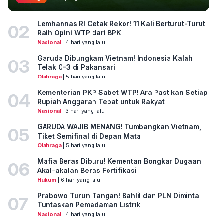
Lemhannas RI Cetak Rekor! 11 Kali Berturut-Turut
02
Raih Opini WTP dari BPK
Nasional
| 4 hari yang lalu
Garuda Dibungkam Vietnam! Indonesia Kalah
03
Telak 0-3 di Pakansari
Olahraga
| 5 hari yang lalu
Kementerian PKP Sabet WTP! Ara Pastikan Setiap
04
Rupiah Anggaran Tepat untuk Rakyat
Nasional
| 3 hari yang lalu
GARUDA WAJIB MENANG! Tumbangkan Vietnam,
05
Tiket Semifinal di Depan Mata
Olahraga
| 5 hari yang lalu
Mafia Beras Diburu! Kementan Bongkar Dugaan
06
Akal-akalan Beras Fortifikasi
Hukum
| 6 hari yang lalu
Prabowo Turun Tangan! Bahlil dan PLN Diminta
07
Tuntaskan Pemadaman Listrik
Nasional
| 4 hari yang lalu