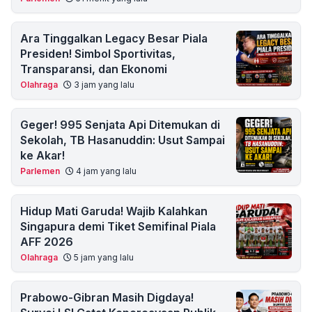
Ara Tinggalkan Legacy Besar Piala
Presiden! Simbol Sportivitas,
Transparansi, dan Ekonomi
Olahraga
3 jam yang lalu
Geger! 995 Senjata Api Ditemukan di
Sekolah, TB Hasanuddin: Usut Sampai
ke Akar!
Parlemen
4 jam yang lalu
Hidup Mati Garuda! Wajib Kalahkan
Singapura demi Tiket Semifinal Piala
AFF 2026
Olahraga
5 jam yang lalu
Prabowo-Gibran Masih Digdaya!