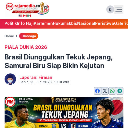
Politik
Info Haji
Parlemen
Hukum
Ekbis
Nasional
Peristiwa
Galeri
Home
Olahraga
PIALA DUNIA 2026
Brasil Diunggulkan Tekuk Jepang,
Samurai Biru Siap Bikin Kejutan
Laporan: Firman
Senin, 29 Juni 2026 | 19:01 WIB