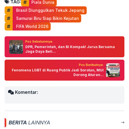
TAG:
Piala Dunia
 Brasil Diunggulkan Tekuk Jepang
 Samurai Biru Siap Bikin Kejutan
 FIFA World 2026
Pos Sebelumnya:
DPR, Pemerintah, dan BI Kompak! Jurus Bersama
Jaga Daya Beli...
Pos Berikutnya:
Fenomena LGBT di Ruang Publik Jadi Sorotan, MUI
Dorong Aturan...
Komentar:
BERITA
LAINNYA