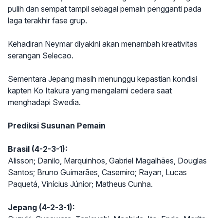
pulih dan sempat tampil sebagai pemain pengganti pada
laga terakhir fase grup.
Kehadiran Neymar diyakini akan menambah kreativitas
serangan Selecao.
Sementara Jepang masih menunggu kepastian kondisi
kapten Ko Itakura yang mengalami cedera saat
menghadapi Swedia.
Prediksi Susunan Pemain
Brasil (4-2-3-1):
Alisson; Danilo, Marquinhos, Gabriel Magalhães, Douglas
Santos; Bruno Guimarães, Casemiro; Rayan, Lucas
Paquetá, Vinícius Júnior; Matheus Cunha.
Jepang (4-2-3-1):