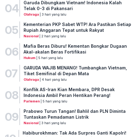
Garuda Dibungkam Vietnam! Indonesia Kalah
04
Telak 0-3 di Pakansari
Olahraga
| 3 hari yang lalu
Kementerian PKP Sabet WTP! Ara Pastikan Setiap
05
Rupiah Anggaran Tepat untuk Rakyat
Nasional
| 2 hari yang lalu
Mafia Beras Diburu! Kementan Bongkar Dugaan
06
Akal-akalan Beras Fortifikasi
Hukum
| 5 hari yang lalu
GARUDA WAJIB MENANG! Tumbangkan Vietnam,
07
Tiket Semifinal di Depan Mata
Olahraga
| 4 hari yang lalu
Konflik AS-Iran Kian Membara, DPR Desak
08
Indonesia Ambil Peran Hentikan Perang!
Parlemen
| 5 hari yang lalu
Prabowo Turun Tangan! Bahlil dan PLN Diminta
09
Tuntaskan Pemadaman Listrik
Nasional
| 3 hari yang lalu
Habiburokhman: Tak Ada Surpres Ganti Kapolri!