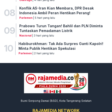
Olahraga
| 4 hari yang lalu
Konflik AS-Iran Kian Membara, DPR Desak
08
Indonesia Ambil Peran Hentikan Perang!
Parlemen
| 5 hari yang lalu
Prabowo Turun Tangan! Bahlil dan PLN Diminta
09
Tuntaskan Pemadaman Listrik
Nasional
| 3 hari yang lalu
Habiburokhman: Tak Ada Surpres Ganti Kapolri!
10
Minta Publik Hentikan Spekulasi
Parlemen
| 2 hari yang lalu
Bumi Serpong Damai (BSD), Kota Tangerang Selatan
RAJAMEDIA NETWORK