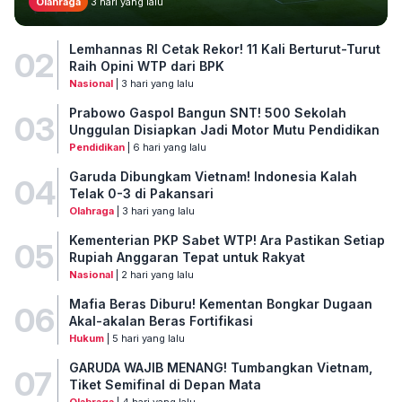
Olahraga
3 hari yang lalu
Lemhannas RI Cetak Rekor! 11 Kali Berturut-Turut
02
Raih Opini WTP dari BPK
Nasional
| 3 hari yang lalu
Prabowo Gaspol Bangun SNT! 500 Sekolah
03
Unggulan Disiapkan Jadi Motor Mutu Pendidikan
Pendidikan
| 6 hari yang lalu
Garuda Dibungkam Vietnam! Indonesia Kalah
04
Telak 0-3 di Pakansari
Olahraga
| 3 hari yang lalu
Kementerian PKP Sabet WTP! Ara Pastikan Setiap
05
Rupiah Anggaran Tepat untuk Rakyat
Nasional
| 2 hari yang lalu
Mafia Beras Diburu! Kementan Bongkar Dugaan
06
Akal-akalan Beras Fortifikasi
Hukum
| 5 hari yang lalu
GARUDA WAJIB MENANG! Tumbangkan Vietnam,
07
Tiket Semifinal di Depan Mata