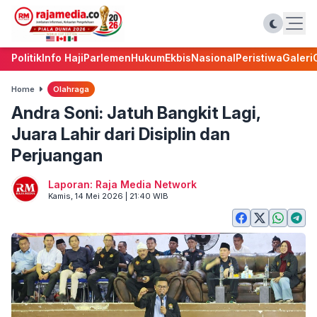
Politik
Info Haji
Parlemen
Hukum
Ekbis
Nasional
Peristiwa
Galeri
Home
Olahraga
Andra Soni: Jatuh Bangkit Lagi,
Juara Lahir dari Disiplin dan
Perjuangan
Laporan: Raja Media Network
Kamis, 14 Mei 2026 | 21:40 WIB