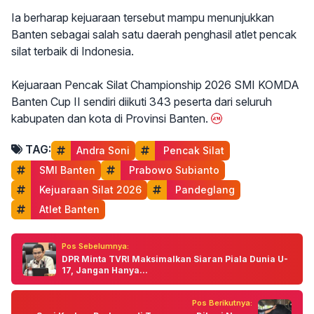
Ia berharap kejuaraan tersebut mampu menunjukkan
Banten sebagai salah satu daerah penghasil atlet pencak
silat terbaik di Indonesia.
Kejuaraan Pencak Silat Championship 2026 SMI KOMDA
Banten Cup II sendiri diikuti 343 peserta dari seluruh
kabupaten dan kota di Provinsi Banten.
TAG:
Andra Soni
 Pencak Silat
 SMI Banten
 Prabowo Subianto
 Kejuaraan Silat 2026
 Pandeglang
 Atlet Banten
Pos Sebelumnya:
DPR Minta TVRI Maksimalkan Siaran Piala Dunia U-
17, Jangan Hanya...
Pos Berikutnya: