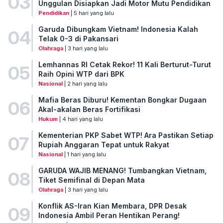
03
Unggulan Disiapkan Jadi Motor Mutu Pendidikan
Pendidikan
| 5 hari yang lalu
Garuda Dibungkam Vietnam! Indonesia Kalah
04
Telak 0-3 di Pakansari
Olahraga
| 3 hari yang lalu
Lemhannas RI Cetak Rekor! 11 Kali Berturut-Turut
05
Raih Opini WTP dari BPK
Nasional
| 2 hari yang lalu
Mafia Beras Diburu! Kementan Bongkar Dugaan
06
Akal-akalan Beras Fortifikasi
Hukum
| 4 hari yang lalu
Kementerian PKP Sabet WTP! Ara Pastikan Setiap
07
Rupiah Anggaran Tepat untuk Rakyat
Nasional
| 1 hari yang lalu
GARUDA WAJIB MENANG! Tumbangkan Vietnam,
08
Tiket Semifinal di Depan Mata
Olahraga
| 3 hari yang lalu
Konflik AS-Iran Kian Membara, DPR Desak
09
Indonesia Ambil Peran Hentikan Perang!