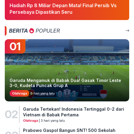
Hadiah Rp 8 Miliar Depan Mata! Final Persib Vs
Persebaya Dipastikan Seru
BERITA
POPULER
01
Garuda Mengamuk di Babak Dua! Gasak Timor Leste
3-0, Kudeta Puncak Grup A
Olahraga
6 hari yang lalu
Garuda Tertekan! Indonesia Tertinggal 0-2 dari
02
Vietnam di Babak Pertama
Olahraga
| 3 hari yang lalu
Prabowo Gaspol Bangun SNT! 500 Sekolah