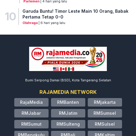
Parlemen
| 4 hari yang lalu
Garuda Buntu! Timor Leste Main 10 Orang, Babak
10
Pertama Tetap 0-0
Olahraga
| 6 hari yang lalu
Bumi Serpong Damai (BSD), Kota Tangerang Selatan
RAJAMEDIA NETWORK
RajaMedia
RMBanten
RMjakarta
RMJabar
RMJatim
RMSumsel
RMSumut
RMSulteng
RMSulsel
RMBengkulu
RMBali
RMKaltim