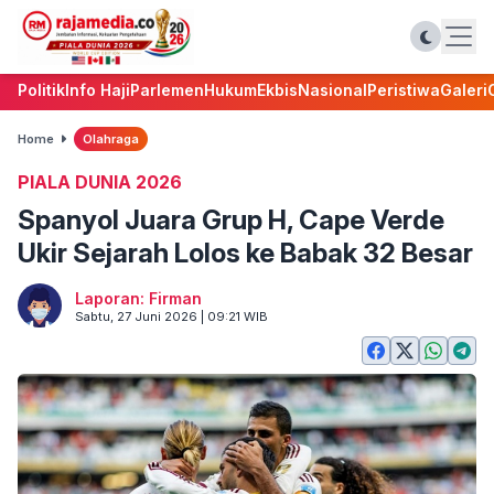
Politik
Info Haji
Parlemen
Hukum
Ekbis
Nasional
Peristiwa
Galeri
Home
Olahraga
PIALA DUNIA 2026
Spanyol Juara Grup H, Cape Verde
Ukir Sejarah Lolos ke Babak 32 Besar
Laporan: Firman
Sabtu, 27 Juni 2026 | 09:21 WIB