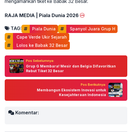
mengamankan tiket ke Babak 32 Besar.
RAJA MEDIA | Piala Dunia 2026
TAG:
Piala Dunia
 Spanyol Juara Grup H
 Cape Verde Ukir Sejarah
 Lolos ke Babak 32 Besar
Pos Sebelumnya:
Grup G Membara! Mesir dan Belgia Difavoritkan
Rebut Tiket 32 Besar
Pos Berikutnya:
Membangun Ekosistem Inovasi untuk
Kesejahteraan Indonesia
Komentar: