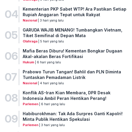
Kementerian PKP Sabet WTP! Ara Pastikan Setiap
04
Rupiah Anggaran Tepat untuk Rakyat
Nasional
| 3 hari yang lalu
GARUDA WAJIB MENANG! Tumbangkan Vietnam,
05
Tiket Semifinal di Depan Mata
Olahraga
| 5 hari yang lalu
Mafia Beras Diburu! Kementan Bongkar Dugaan
06
Akal-akalan Beras Fortifikasi
Hukum
| 6 hari yang lalu
Prabowo Turun Tangan! Bahlil dan PLN Diminta
07
Tuntaskan Pemadaman Listrik
Nasional
| 4 hari yang lalu
Konflik AS-Iran Kian Membara, DPR Desak
08
Indonesia Ambil Peran Hentikan Perang!
Parlemen
| 6 hari yang lalu
Habiburokhman: Tak Ada Surpres Ganti Kapolri!
09
Minta Publik Hentikan Spekulasi
Parlemen
| 3 hari yang lalu