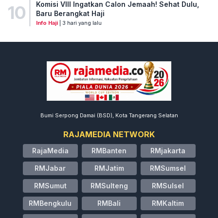
Komisi VIII Ingatkan Calon Jemaah! Sehat Dulu,
10
Baru Berangkat Haji
Info Haji
| 3 hari yang lalu
Bumi Serpong Damai (BSD), Kota Tangerang Selatan
RAJAMEDIA NETWORK
RajaMedia
RMBanten
RMjakarta
RMJabar
RMJatim
RMSumsel
RMSumut
RMSulteng
RMSulsel
RMBengkulu
RMBali
RMKaltim