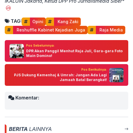
IKALUIN Jakarta, Ketua DPP Pro Jurnalismedia Siber*
TAG:
Opini
 Kang Zaki
 Reshuffle Kabinet Kejadian Juga
 Raja Media
Pos Sebelumnya:
DPR Akan Panggil Menhut Raja Juli, Gara-gara Foto
Main Domino!
Pos Berikutnya:
PJS Dukung Kemenhaj & Umrah: Jangan Ada Lagi
Jamaah Batal Berangkat!
Komentar:
BERITA
LAINNYA