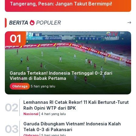
Tangerang, Pesan: Jangan Takut Bermimpi!
BERITA
POPULER
01
Garuda Tertekan! Indonesia Tertinggal 0-2 dari
Vietnam di Babak Pertama
Olahraga
5 hari yang lalu
Lemhannas RI Cetak Rekor! 11 Kali Berturut-Turut
02
Raih Opini WTP dari BPK
Nasional
| 4 hari yang lalu
Garuda Dibungkam Vietnam! Indonesia Kalah
03
Telak 0-3 di Pakansari
Olahraga
| 5 hari yang lalu