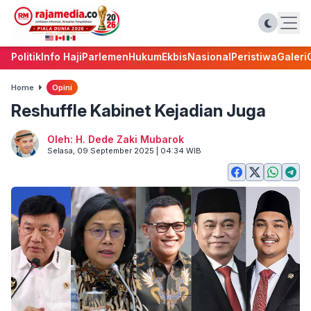
Politik
Info Haji
Parlemen
Hukum
Ekbis
Nasional
Peristiwa
Galeri
Home
Opini
Reshuffle Kabinet Kejadian Juga
Oleh: H. Dede Zaki Mubarok
Selasa, 09 September 2025 | 04:34 WIB