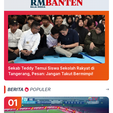
Sekab Teddy Temui Siswa Sekolah Rakyat di
Tangerang, Pesan: Jangan Takut Bermimpi!
BERITA
POPULER
01