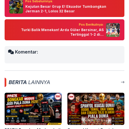
Pos Sebelumnya:
Kejutan Besar Grup E! Ekuador Tumbangkan
Jerman 2-1, Lolos 32 Besar
Pos Berikutnya:
Turki Balik Menekan! Arda Güler Bersinar, AS
Tertinggal 1-2 di...
Komentar:
BERITA
LAINNYA