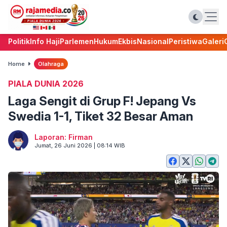
Politik
Info Haji
Parlemen
Hukum
Ekbis
Nasional
Peristiwa
Galeri
Home
Olahraga
PIALA DUNIA 2026
Laga Sengit di Grup F! Jepang Vs
Swedia 1-1, Tiket 32 Besar Aman
Laporan: Firman
Jumat, 26 Juni 2026 | 08:14 WIB