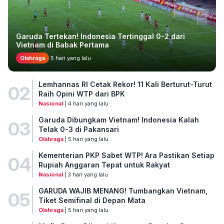
Garuda Tertekan! Indonesia Tertinggal 0-2 dari
Vietnam di Babak Pertama
Olahraga
5 hari yang lalu
Lemhannas RI Cetak Rekor! 11 Kali Berturut-Turut
02
Raih Opini WTP dari BPK
Nasional
| 4 hari yang lalu
Garuda Dibungkam Vietnam! Indonesia Kalah
03
Telak 0-3 di Pakansari
Olahraga
| 5 hari yang lalu
Kementerian PKP Sabet WTP! Ara Pastikan Setiap
04
Rupiah Anggaran Tepat untuk Rakyat
Nasional
| 3 hari yang lalu
GARUDA WAJIB MENANG! Tumbangkan Vietnam,
05
Tiket Semifinal di Depan Mata
Olahraga
| 5 hari yang lalu