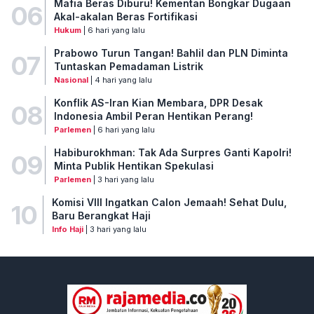
Mafia Beras Diburu! Kementan Bongkar Dugaan
06
Akal-akalan Beras Fortifikasi
Hukum
| 6 hari yang lalu
Prabowo Turun Tangan! Bahlil dan PLN Diminta
07
Tuntaskan Pemadaman Listrik
Nasional
| 4 hari yang lalu
Konflik AS-Iran Kian Membara, DPR Desak
08
Indonesia Ambil Peran Hentikan Perang!
Parlemen
| 6 hari yang lalu
Habiburokhman: Tak Ada Surpres Ganti Kapolri!
09
Minta Publik Hentikan Spekulasi
Parlemen
| 3 hari yang lalu
Komisi VIII Ingatkan Calon Jemaah! Sehat Dulu,
10
Baru Berangkat Haji
Info Haji
| 3 hari yang lalu