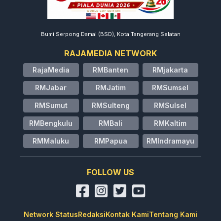
Bumi Serpong Damai (BSD), Kota Tangerang Selatan
RAJAMEDIA NETWORK
RajaMedia
RMBanten
RMjakarta
RMJabar
RMJatim
RMSumsel
RMSumut
RMSulteng
RMSulsel
RMBengkulu
RMBali
RMKaltim
RMMaluku
RMPapua
RMIndramayu
FOLLOW US
Network Status
Redaksi
Kontak Kami
Tentang Kami