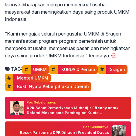
lainnya diharapkan mampu memperkuat usaha
masyarakat dan meningkatkan daya saing produk UMKM
Indonesia.
“Kami mengajak seluruh pengusaha UMKM di Sragen
memanfaatkan program-program pemerintah untuk
memperkuat usaha, memperluas pasar, dan meningkatkan
daya saing produk UMKM Indonesia,” tegasnya.
TAG:
UMKM
 KURDA 0 Persen
 Sragen
 Menteri UMKM
 Bukti Nyata Keberpihakan Daerah
Pos Sebelumnya:
KPK Sebut Pemeriksaan Muhadjir Effendy untuk
Dalami Mekanisme Pembagian Kuota...
Pos Berikutnya:
Besok Paripurna DPR Dihadiri Presiden! Dasco