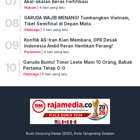
07
Akal-akalan Beras Fortifikasi
Hukum
| 4 hari yang lalu
GARUDA WAJIB MENANG! Tumbangkan Vietnam,
08
Tiket Semifinal di Depan Mata
Olahraga
| 3 hari yang lalu
Konflik AS-Iran Kian Membara, DPR Desak
09
Indonesia Ambil Peran Hentikan Perang!
Parlemen
| 4 hari yang lalu
Garuda Buntu! Timor Leste Main 10 Orang, Babak
10
Pertama Tetap 0-0
Olahraga
| 6 hari yang lalu
Bumi Serpong Damai (BSD), Kota Tangerang Selatan