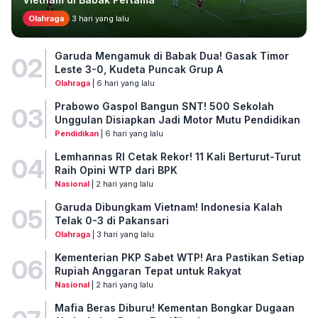
Olahraga
3 hari yang lalu
Garuda Mengamuk di Babak Dua! Gasak Timor
02
Leste 3-0, Kudeta Puncak Grup A
Olahraga
| 6 hari yang lalu
Prabowo Gaspol Bangun SNT! 500 Sekolah
03
Unggulan Disiapkan Jadi Motor Mutu Pendidikan
Pendidikan
| 6 hari yang lalu
Lemhannas RI Cetak Rekor! 11 Kali Berturut-Turut
04
Raih Opini WTP dari BPK
Nasional
| 2 hari yang lalu
Garuda Dibungkam Vietnam! Indonesia Kalah
05
Telak 0-3 di Pakansari
Olahraga
| 3 hari yang lalu
Kementerian PKP Sabet WTP! Ara Pastikan Setiap
06
Rupiah Anggaran Tepat untuk Rakyat
Nasional
| 2 hari yang lalu
Mafia Beras Diburu! Kementan Bongkar Dugaan