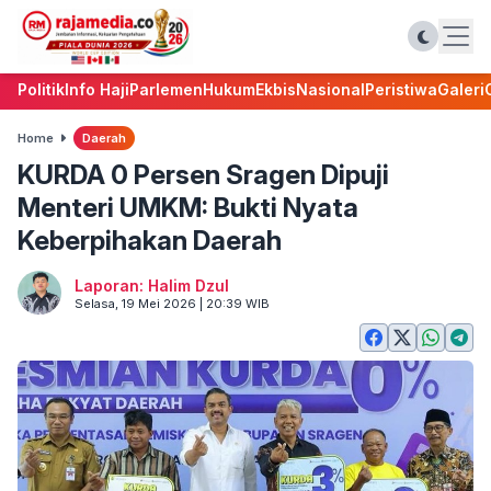
Politik
Info Haji
Parlemen
Hukum
Ekbis
Nasional
Peristiwa
Galeri
Home
Daerah
KURDA 0 Persen Sragen Dipuji
Menteri UMKM: Bukti Nyata
Keberpihakan Daerah
Laporan: Halim Dzul
Selasa, 19 Mei 2026 | 20:39 WIB