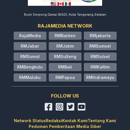
Bumi Serpong Damai (BSD), Kota Tangerang Selatan
RAJAMEDIA NETWORK
RajaMedia
RMBanten
RMjakarta
RMJabar
RMJatim
RMSumsel
RMSumut
RMSulteng
RMSulsel
RMBengkulu
RMBali
RMKaltim
RMMaluku
RMPapua
RMIndramayu
FOLLOW US
Network Status
Redaksi
Kontak Kami
Tentang Kami
Pedoman Pemberitaan Media Siber