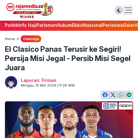
Politik
Info Haji
Parlemen
Hukum
Ekbis
Nasional
Peristiwa
Galeri
Home
Olahraga
El Clasico Panas Terusir ke Segiri!
Persija Misi Jegal - Persib Misi Segel
Juara
Laporan: Firman
Minggu, 10 Mei 2026 | 11:28 WIB