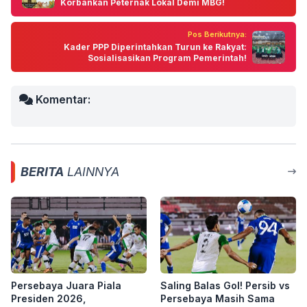
Korbankan Peternak Lokal Demi MBG!
Pos Berikutnya:
Kader PPP Diperintahkan Turun ke Rakyat:
Sosialisasikan Program Pemerintah!
Komentar:
BERITA
LAINNYA
Persebaya Juara Piala
Saling Balas Gol! Persib vs
Presiden 2026,
Persebaya Masih Sama