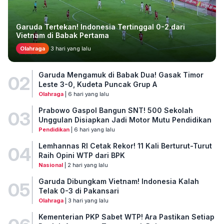
Garuda Tertekan! Indonesia Tertinggal 0-2 dari
Vietnam di Babak Pertama
Olahraga
3 hari yang lalu
Garuda Mengamuk di Babak Dua! Gasak Timor
02
Leste 3-0, Kudeta Puncak Grup A
Olahraga
| 6 hari yang lalu
Prabowo Gaspol Bangun SNT! 500 Sekolah
03
Unggulan Disiapkan Jadi Motor Mutu Pendidikan
Pendidikan
| 6 hari yang lalu
Lemhannas RI Cetak Rekor! 11 Kali Berturut-Turut
04
Raih Opini WTP dari BPK
Nasional
| 2 hari yang lalu
Garuda Dibungkam Vietnam! Indonesia Kalah
05
Telak 0-3 di Pakansari
Olahraga
| 3 hari yang lalu
Kementerian PKP Sabet WTP! Ara Pastikan Setiap