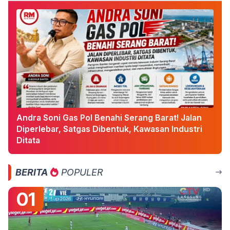
Andra Soni Gas Pol Benahi Serang Barat! Jalan
Diperlebar, Satgas Dibentuk, Kawasan Industri
Ditata
BERITA
POPULER
01