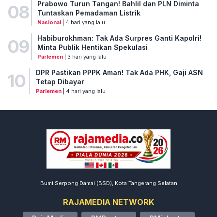
Prabowo Turun Tangan! Bahlil dan PLN Diminta
08
Tuntaskan Pemadaman Listrik
Nasional
| 4 hari yang lalu
Habiburokhman: Tak Ada Surpres Ganti Kapolri!
09
Minta Publik Hentikan Spekulasi
Parlemen
| 3 hari yang lalu
DPR Pastikan PPPK Aman! Tak Ada PHK, Gaji ASN
10
Tetap Dibayar
Parlemen
| 4 hari yang lalu
Bumi Serpong Damai (BSD), Kota Tangerang Selatan
RAJAMEDIA NETWORK