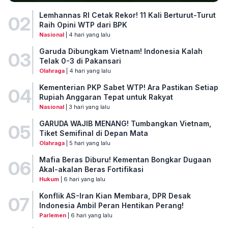
Lemhannas RI Cetak Rekor! 11 Kali Berturut-Turut
02
Raih Opini WTP dari BPK
Nasional
| 4 hari yang lalu
Garuda Dibungkam Vietnam! Indonesia Kalah
03
Telak 0-3 di Pakansari
Olahraga
| 4 hari yang lalu
Kementerian PKP Sabet WTP! Ara Pastikan Setiap
04
Rupiah Anggaran Tepat untuk Rakyat
Nasional
| 3 hari yang lalu
GARUDA WAJIB MENANG! Tumbangkan Vietnam,
05
Tiket Semifinal di Depan Mata
Olahraga
| 5 hari yang lalu
Mafia Beras Diburu! Kementan Bongkar Dugaan
06
Akal-akalan Beras Fortifikasi
Hukum
| 6 hari yang lalu
Konflik AS-Iran Kian Membara, DPR Desak
07
Indonesia Ambil Peran Hentikan Perang!
Parlemen
| 6 hari yang lalu