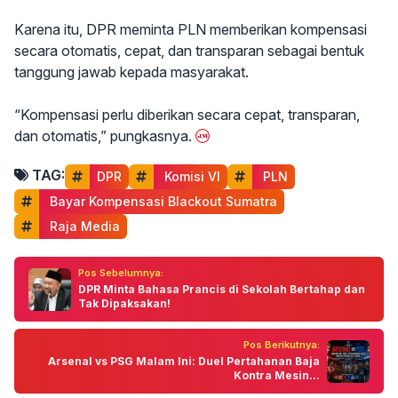
Karena itu, DPR meminta PLN memberikan kompensasi
secara otomatis, cepat, dan transparan sebagai bentuk
tanggung jawab kepada masyarakat.
“Kompensasi perlu diberikan secara cepat, transparan,
dan otomatis,” pungkasnya.
TAG:
DPR
 Komisi VI
 PLN
 Bayar Kompensasi Blackout Sumatra
 Raja Media
Pos Sebelumnya:
DPR Minta Bahasa Prancis di Sekolah Bertahap dan
Tak Dipaksakan!
Pos Berikutnya:
Arsenal vs PSG Malam Ini: Duel Pertahanan Baja
Kontra Mesin...