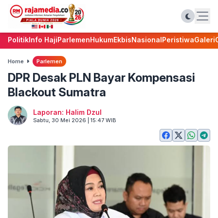
Politik
Info Haji
Parlemen
Hukum
Ekbis
Nasional
Peristiwa
Galeri
Home
Parlemen
DPR Desak PLN Bayar Kompensasi
Blackout Sumatra
Laporan: Halim Dzul
Sabtu, 30 Mei 2026 | 15:47 WIB