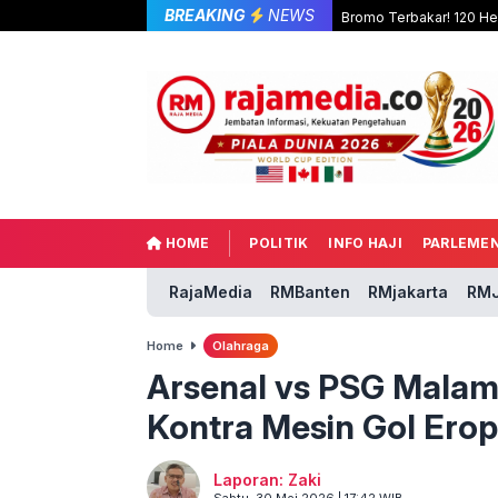
BREAKING
NEWS
Bromo Terbakar! 120 Hek
HOME
POLITIK
INFO HAJI
PARLEME
RajaMedia
RMBanten
RMjakarta
RMJ
Home
Olahraga
Arsenal vs PSG Malam 
Kontra Mesin Gol Ero
Laporan: Zaki
Sabtu, 30 Mei 2026 | 17:42 WIB