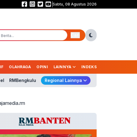
Sabtu, 08 Agustus 2026
BGN Pecat Tidak Hormat 66 Kepala SPPG, Kasus Keracunan Jadi Sorotan
Cari
IF
OLAHRAGA
OPINI
LAINNYA
INDEKS
el
RMBengkulu
Regional Lainnya
ajamedia.rm