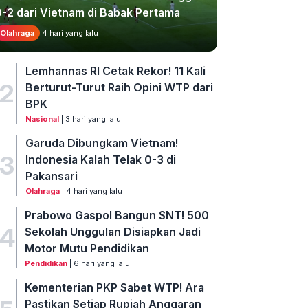
0-2 dari Vietnam di Babak Pertama
Olahraga
4 hari yang lalu
Lemhannas RI Cetak Rekor! 11 Kali
2
Berturut-Turut Raih Opini WTP dari
BPK
Nasional
| 3 hari yang lalu
Garuda Dibungkam Vietnam!
3
Indonesia Kalah Telak 0-3 di
Pakansari
Olahraga
| 4 hari yang lalu
Prabowo Gaspol Bangun SNT! 500
4
Sekolah Unggulan Disiapkan Jadi
Motor Mutu Pendidikan
Pendidikan
| 6 hari yang lalu
Kementerian PKP Sabet WTP! Ara
Pastikan Setiap Rupiah Anggaran