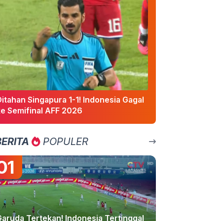
itahan Singapura 1-1! Indonesia Gagal
ke Semifinal AFF 2026
BERITA
POPULER
01
Garuda Tertekan! Indonesia Tertinggal